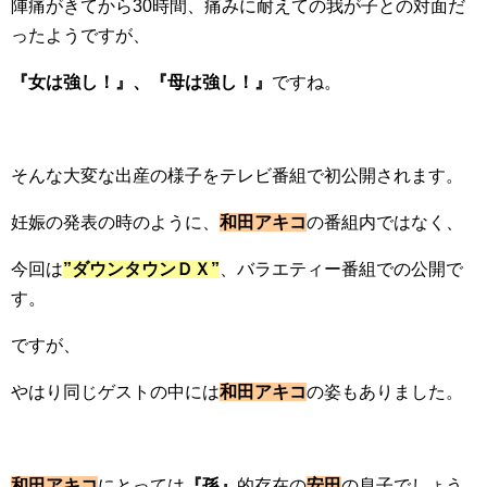
陣痛がきてから30時間、痛みに耐えての我が子との対面だ
ったようですが、
『女は強し！』、『母は強し！』
ですね。
そんな大変な出産の様子をテレビ番組で初公開されます。
妊娠の発表の時のように、
和田アキコ
の番組内ではなく、
今回は
”ダウンタウンＤＸ”
、バラエティー番組での公開で
す。
ですが、
やはり同じゲストの中には
和田アキコ
の姿もありました。
和田アキコ
にとっては
『孫』
的存在の
安田
の息子でしょう