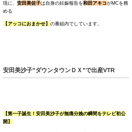
現に、
安田美佐子
は自身の妊娠報告を
和田アキコ
がMCを務
める
【アッコにおまかせ】
の番組内でしています。
安田美沙子”ダウンタウンＤＸ”で出産VTR
【第一子誕生！安田美沙子が無痛分娩の瞬間をテレビ初公
開】