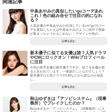
関連記事
中条あやみの真似したいguコーデあれ
これ！色の組み合せで注目の的になれ
る？
人気女優の中条あやみが出演しているcm”gu”のコー
デを真似しちゃえば中条あやみのように街中で視線
が集まっちゃうかもしれない！デザインや色の...
記事を読む
新木優子に似てる女優は誰？人気ドラマ
やCMにロックオン！Wikiプロフィール
に注目
今旬の若手女優の新木優子ですが、似てる女優が居
ると言われています。一体誰のことなのでしょう？
新木優子の人気ドラマやCMなどから誰なのか追及
し...
記事を読む
秋山ゆずきは『アソビシステム』（現事
務所）でブレイクしたのか？
秋山ゆずきが『アソビシステム』（現事務所）に入