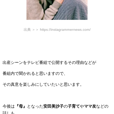
出典 ＞＞ https://instagrammernews.com/
出産シーンをテレビ番組で公開するその理由などが
番組内で聞かれると思いますので、
その真意を楽しみにしていたいと思います。
今後は
『母』
となった
安田美沙子
の
子育て
や
ママ友
などの
話しも