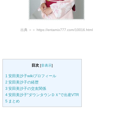
出典 ＞＞ https://entamix777.com/10016.html
目次
[
非表示
]
1
安田美沙子wikiプロフィール
2
安田美沙子の経歴
3
安田美沙子の交友関係
4
安田美沙子”ダウンタウンＤＸ”で出産VTR
5
まとめ