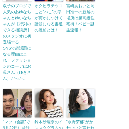
双子のブログで
オクヒラテツコ
宮崎あおいと岡
人気のあゆなち
こと”ぺこ”の字
田准一の新居の
ゃんとゆいなち
が何かにつけて
場所は超高級住
ゃんが【行列の
話題になる書道
宅街！ベビー誕
できる相談所】
の腕前とは！
生速報！
のスタジオに初
登場する！
SNSで超話題に
なる理由はこ
れ！ファッショ
ンのコーデはお
母さん（ゆきさ
ん）だった。
”マツコ会議”で
鈴木紗理奈のイ
”永野芽郁”がか
9月22日に放送
ンスタグラムの
わいいと言われ