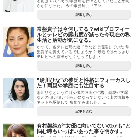
る前は いくつかの事務所を転々としていたことが明
らかになった。 今の事務所、『アソ...
記事を読む
常盤貴子は今何してる？wikiプロフィー
ルとテレビの露出度が減った今現在の私
生活と活動が気になる。
かつて、各テレビ局の連ドラなどで活躍していた 常
盤貴子を覚えているでしょうか？ 最近ではめっきり
テレビへの露出がなくなってしまい...
記事を読む
”湯川ひな”の彼氏と性格にフォーカスし
た！両親や学歴にも注目する
湯川ひなという注目女優の彼氏や性格、両親や学歴
などの まだまだ明らかになっていない沢山の情報を
ネットを駆使して 集めてみました。 ...
記事を読む
有村架純が”女優に向いてないのかも”と
悩む時もいっぱいあった事を明かす。