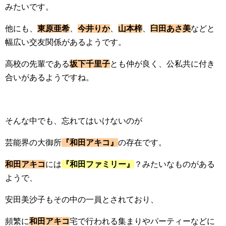
みたいです。
他にも、
東原亜希
、
今井りか
、
山本梓
、
臼田あさ美
などと
幅広い交友関係があるようです。
高校の先輩である
坂下千里子
とも仲が良く、公私共に付き
合いがあるようですね。
そんな中でも、忘れてはいけないのが
芸能界の大御所
『和田アキコ』
の存在です。
和田アキコ
には
『和田ファミリー』
？みたいなものがある
ようで、
安田美沙子もその中の一員とされており、
頻繁に
和田アキコ
宅で行われる集まりやパーティーなどに