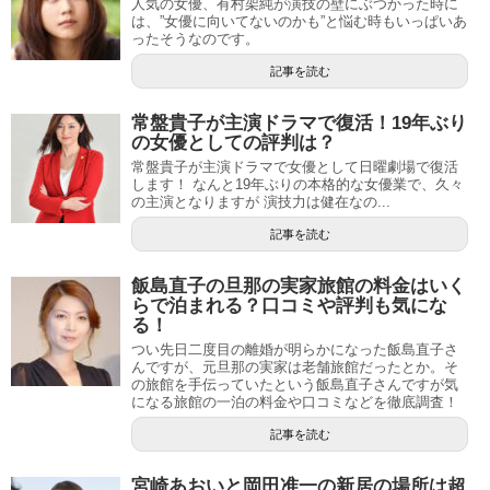
人気の女優、有村架純が演技の壁にぶつかった時に
は、”女優に向いてないのかも”と悩む時もいっぱいあ
ったそうなのです。
記事を読む
常盤貴子が主演ドラマで復活！19年ぶり
の女優としての評判は？
常盤貴子が主演ドラマで女優として日曜劇場で復活
します！ なんと19年ぶりの本格的な女優業で、久々
の主演となりますが 演技力は健在なの...
記事を読む
飯島直子の旦那の実家旅館の料金はいく
らで泊まれる？口コミや評判も気にな
る！
つい先日二度目の離婚が明らかになった飯島直子さ
んですが、元旦那の実家は老舗旅館だったとか。そ
の旅館を手伝っていたという飯島直子さんですが気
になる旅館の一泊の料金や口コミなどを徹底調査！
記事を読む
宮崎あおいと岡田准一の新居の場所は超