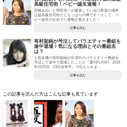
高級住宅街！ベビー誕生速報！
宮崎あおいと岡田准一が建築しているの新居の場所
は超高級住宅街だともっぱらの噂です！そして、ベ
ビー誕生のおめでた速報が届きました！
記事を読む
有村架純が号泣してバラエティー番組を
途中退場！気になる理由とその番組名
は？
人気女優の有村架純が出演中のバラエティー番組を
号泣して途中で退場したことが『週刊FLASH 2018
年10月16・23日合併号』で伝えられま...
記事を読む
この記事を読んだ方はこんな記事も見ています