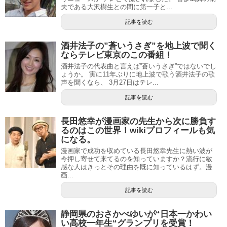
夫である大沢樹生との間に第一子と...
記事を読む
酒井法子の”蒼いうさぎ”を地上波で聞く
ならテレビ東京のこの番組！
酒井法子の代表曲と言えば”蒼いうさぎ”ではないでし
ょうか。 実に11年ぶりに地上波で歌う酒井法子の歌
声を聞くなら、 3月27日はテレ...
記事を読む
長田悠幸が漫画家の先生から次に勝負す
るのはこの世界！wikiプロフィールも気
になる。
漫画家で成功を収めている長田悠幸先生に熱い波が
今押し寄せて来てるのを知っていますか？流行に敏
感な人はきっとその理由を既に知っているはず。漫
画...
記事を読む
静岡県のおさかべゆいが“日本一かわい
い高校一年生“グランプリを受賞！