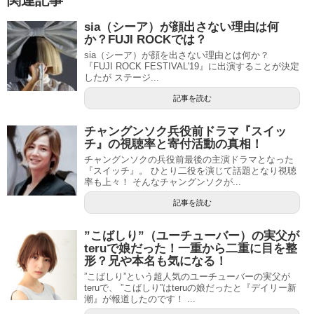
関連記事
sia（シーア）が顔出さない理由は何
か？FUJI ROCKでは？
sia（シーア）が顔を出さない理由とは何か？
『FUJI ROCK FESTIVAL'19』に出演することが決定
したが ステージ...
記事を読む
チャングンソク兵役前ドラマ『スイッ
チ』の視聴率と寄付活動の真相！
チャングンソクの兵役前最後の主演ドラマとなった
『スイッチ』。 ひとり二役を演じて話題となり視聴
率も上々！ そんなチャングンソクが...
記事を読む
”こばしり”（ユーチューバー）の実父が
teruで娘だった！一重から二重に目を整
形？兄や本名も気になる！
”こばしり”という超人気のユーチューバーの実父が
teruで、 ”こばしり”はteruの娘だったと『デイリー新
潮』が報道したのです！ ...