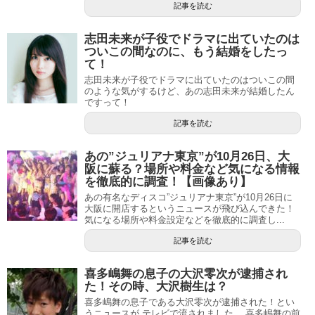
記事を読む
志田未来が子役でドラマに出ていたのは
ついこの間なのに、もう結婚をしたっ
て！
志田未来が子役でドラマに出ていたのはついこの間
のような気がするけど、あの志田未来が結婚したん
ですって！
記事を読む
あの”ジュリアナ東京”が10月26日、大
阪に蘇る？場所や料金など気になる情報
を徹底的に調査！【画像あり】
あの有名なディスコ”ジュリアナ東京”が10月26日に
大阪に開店するというニュースが飛び込んできた！
気になる場所や料金設定などを徹底的に調査し...
記事を読む
喜多嶋舞の息子の大沢零次が逮捕され
た！その時、大沢樹生は？
喜多嶋舞の息子である大沢零次が逮捕された！とい
うニュースが テレビで流されました。 喜多嶋舞の前