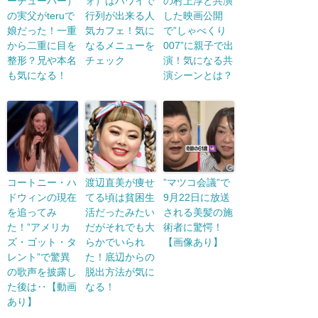
ーチューバー）
ォ）はハワイで
の村上淳と共演
の実父がteruで
行列が出来る人
した映画公開
娘だった！一重
気カフェ！気に
で”しゃべくり
から二重に目を
なるメニューを
007”に親子で出
整形？兄や本名
チェック
演！気になる共
も気になる！
演シーンとは？
コートニー・ハ
渡辺直美が痩せ
”マツコ会議”で
ドウィンの現在
てる頃は貧困生
9月22日に放送
を追ってみ
活だったみたい
される美髪の施
た！”アメリカ
だがそれでも大
術者に驚愕！
ズ・ゴット・タ
らかでいられ
【画像あり】
レント”で驚異
た！底辺からの
の歌声を披露し
脱出方法が気に
た後は‥【動画
なる！
あり】