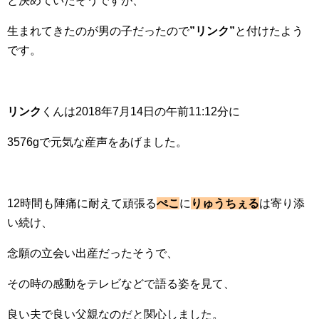
と決めていたそうですが、
生まれてきたのが男の子だったので
”リンク”
と付けたよう
です。
リンク
くんは2018年7月14日の午前11:12分に
3576gで元気な産声をあげました。
12時間も陣痛に耐えて頑張る
ぺこ
に
りゅうちぇる
は寄り添
い続け、
念願の立会い出産だったそうで、
その時の感動をテレビなどで語る姿を見て、
良い夫で良い父親なのだと関心しました。