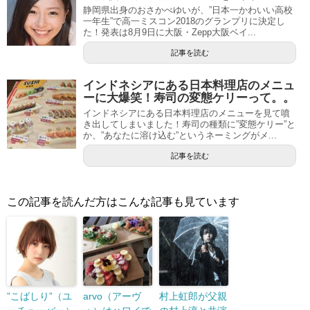
静岡県出身のおさかべゆいが、”日本一かわいい高校
一年生”で高一ミスコン2018のグランプリに決定し
た！発表は8月9日に大阪・Zepp大阪ベイ...
記事を読む
インドネシアにある日本料理店のメニュ
ーに大爆笑！寿司の変態ケリーって。。
インドネシアにある日本料理店のメニューを見て噴
き出してしまいました！寿司の種類に”変態ケリー”と
か、”あなたに溶け込む”というネーミングがメ...
記事を読む
この記事を読んだ方はこんな記事も見ています
”こばしり”（ユ
arvo（アーヴ
村上虹郎が父親