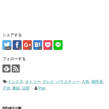
シェアする
error
0
0
フォローする
インスタ
,
タトゥー
,
テレビ
,
バラエティー
,
人気
,
個性派
,
子供
,
番組
,
話題
Pon