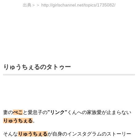
出典＞＞ http://girlschannel.net/topics/1735082/
りゅうちぇるのタトゥー
妻の
ぺこ
と愛息子の
”リンク”
くんへの家族愛が止まらない
りゅうちぇる
。
そんな
りゅうちぇる
が自身のインスタグラムのストーリー