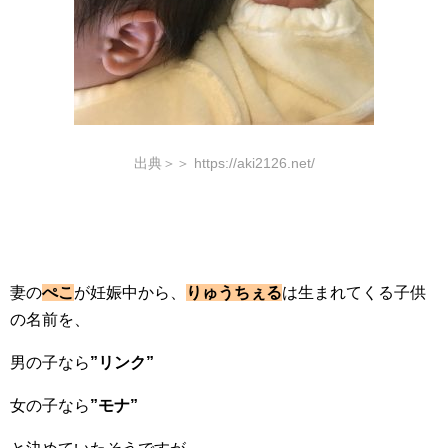
出典＞＞ https://aki2126.net/
妻の
ぺこ
が妊娠中から、
りゅうちぇる
は生まれてくる子供
の名前を、
男の子なら
”リンク”
女の子なら
”モナ”