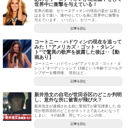
世界中に衝撃を与えている！
世界の歌姫、セリーヌディオンの現在の姿が 以前と
はまるで違い、激やせしている為に世界中に衝撃を
与えています。 いったい、セリーヌ...
記事を読む
コートニー・ハドウィンの現在を追って
みた！”アメリカズ・ゴット・タレン
ト”で驚異の歌声を披露した後は‥【動
画あり】
コートニー・ハドウィンが”アメリカズ・ゴット・タ
レント”オーディションで 13歳という年齢でゴールデ
ンブザーを獲得後、 現在はど...
記事を読む
新井浩文の自宅が世田谷区のどこか判明
し、意外な所に被害が飛び火？
新井浩文が逮捕される前に警視庁が家宅捜査した 自
宅が世田谷区のどこかがネット上であらわになって
しまい、 その結果、同じマンションの住...
記事を読む