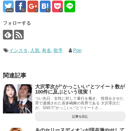
error
0
0
フォローする
インスタ
,
人気
,
有名
,
歌手
Pon
関連記事
大沢零次が”かっこいい”とツイート数が
100件に及ぶという現実！
つい先日、女性に対して暴行を働き、 怪我をさせた
罪で逮捕された喜多嶋舞の長男である 大沢零次だ
が、SNSで”かっこいい”とツイートさ...
記事を読む
あのセリーヌディオンが現在激やせして