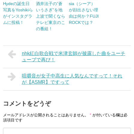
Hydeの誕生日
酒井法子の”蒼
sia（シーア）
写真をYoshikiら
いうさぎ”を地
が顔出さない理
がインスタグラ
上波で聞くなら
由は何か？FUJI
ムに投稿！
テレビ東京のこ
ROCKでは？
の番組！
nhk紅白歌合戦で米津玄師が披露した曲をユーチ
ューブで再び！
咀嚼音が女子中高生に人気なんですって！それ
が【ASMR】ですって
コメントをどうぞ
メールアドレスが公開されることはありません。
*
が付いている欄は必
須項目です