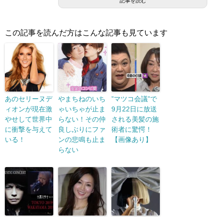
記事を読む
この記事を読んだ方はこんな記事も見ています
あのセリーヌデ
やまちねのいち
”マツコ会議”で
ィオンが現在激
ゃいちゃが止ま
9月22日に放送
やせして世界中
らない！その仲
される美髪の施
に衝撃を与えて
良しぶりにファ
術者に驚愕！
いる！
ンの悲鳴も止ま
【画像あり】
らない