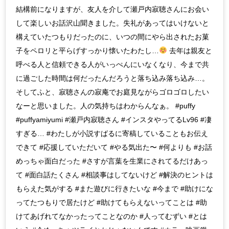
結構前になりますが、友人を介して瀬戸内寂聴さんにお会い
して楽しいお話沢山聞きました。失礼があってはいけないと
構えていたつもりだったのに、いつの間にやら出されたお菓
子をペロリと平らげすっかり懐いたわたし…
去年は親友と
呼べる人と信頼できる人がいっぺんにいなくなり、今まで共
に過ごした時間は何だったんだろうと落ち込み落ち込み…。
そしてふと、寂聴さんの寂庵でお庭見ながらゴロゴロしたい
なーと思いました。人の気持ちはわからんなぁ。 #puffy
#puffyamiyumi #瀬戸内寂聴さん #インスタやってるLv96 #凄
すぎる… #わたしが小説すばるに寄稿していることもお伝え
できて #応援していただいて #やる気出た〜 #何よりも #お話
めっちゃ面白だった #さすが言葉を生業にされてるだけあっ
て #面白話たくさん #相談事はしてないけど #解決のヒントは
もらえた気がする #また遊びに行きたいな #今まで #助けにな
ってたつもりで居たけど #助けてもらえないってことは #助
けてあげれてなかったってことなのか #人ってむずい #とは