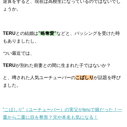
逆算をすると、現在は高校生になっているのではないでし
ょうか。
TERU
との結婚は
”略奪愛”
などと、バッシングを受けた時
もありましたし、
つい最近では、
TERU
が別れた前妻との間に生まれた子ではないか？
と、噂された人気ユーチューバーの
こばしり
が話題を呼び
ました。
”こばしり”（ユーチューバー）の実父がteruで娘だった！一
重から二重に目を整形？兄や本名も気になる！