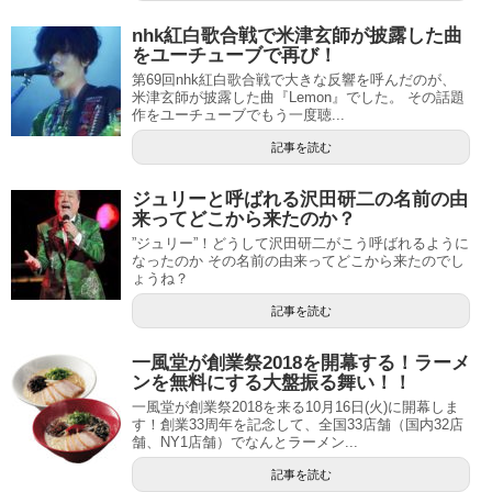
nhk紅白歌合戦で米津玄師が披露した曲
をユーチューブで再び！
第69回nhk紅白歌合戦で大きな反響を呼んだのが、
米津玄師が披露した曲『Lemon』でした。 その話題
作をユーチューブでもう一度聴...
記事を読む
ジュリーと呼ばれる沢田研二の名前の由
来ってどこから来たのか？
”ジュリー”！どうして沢田研二がこう呼ばれるように
なったのか その名前の由来ってどこから来たのでし
ょうね？
記事を読む
一風堂が創業祭2018を開幕する！ラーメ
ンを無料にする大盤振る舞い！！
一風堂が創業祭2018を来る10月16日(火)に開幕しま
す！創業33周年を記念して、全国33店舗（国内32店
舗、NY1店舗）でなんとラーメン...
記事を読む