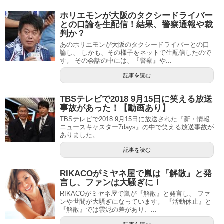
ホリエモンが大阪のタクシードライバー
との口論を生配信！結果、警察通報や裁
判か？
あのホリエモンが大阪のタクシードライバーとの口
論し、 しかも、その様子をネットで生配信したので
す。 その会話の中には、『警察』や...
記事を読む
TBSテレビで2018 9月15日に笑える放送
事故があった！【動画あり】
TBSテレビで2018 9月15日に放送された『新・情報
ニュースキャスター7days』の中で笑える放送事故が
ありました。
記事を読む
RIKACOがミヤネ屋で嵐は『解散』と発
言し、ファンは大騒ぎに！
RIKACOがミヤネ屋で嵐が『解散』と発言し、 ファ
ンや世間が大騒ぎになっています。 『活動休止』と
『解散』では雲泥の差があり、...