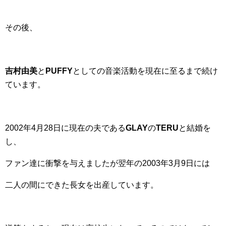
その後、
吉村由美
と
PUFFY
としての音楽活動を現在に至るまで続け
ています。
2002年4月28日に現在の夫である
GLAY
の
TERU
と結婚を
し、
ファン達に衝撃を与えましたが翌年の2003年3月9日には
二人の間にできた長女を出産しています。