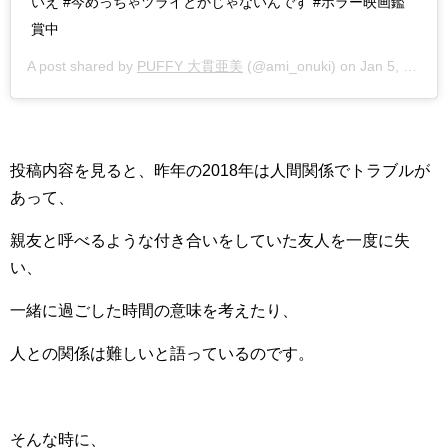
いえ #今めっちゃツライとかじゃないんです #ホラー映画鑑
賞中
A post shared by
PUFFY 大貫亜美
(@ami_onuki) on
Jan 5, 2019 at 4:32am PST
投稿内容を見ると、昨年の2018年は人間関係でトラブルが
あって、
親友と呼べるような付き合いをしていた友人を一度に失
い、
一緒に過ごした時間の意味を考えたり、
人との関係は難しいと語っているのです。
そんな時に、