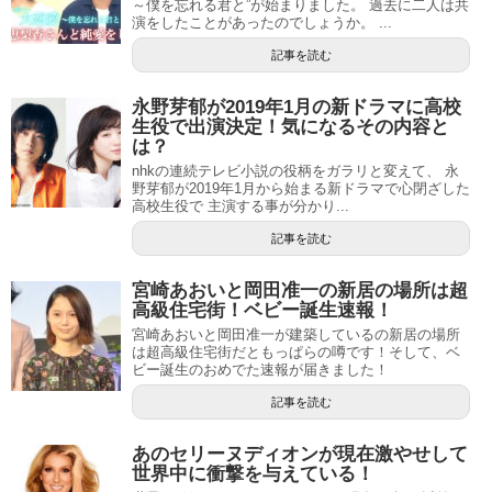
～僕を忘れる君と”が始まりました。 過去に二人は共
演をしたことがあったのでしょうか。 ...
記事を読む
永野芽郁が2019年1月の新ドラマに高校
生役で出演決定！気になるその内容と
は？
nhkの連続テレビ小説の役柄をガラリと変えて、 永
野芽郁が2019年1月から始まる新ドラマで心閉ざした
高校生役で 主演する事が分かり...
記事を読む
宮崎あおいと岡田准一の新居の場所は超
高級住宅街！ベビー誕生速報！
宮崎あおいと岡田准一が建築しているの新居の場所
は超高級住宅街だともっぱらの噂です！そして、ベ
ビー誕生のおめでた速報が届きました！
記事を読む
あのセリーヌディオンが現在激やせして
世界中に衝撃を与えている！