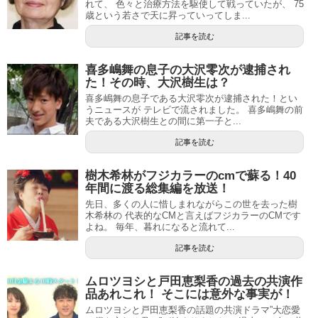
れて、 色々と治療方法を駆使して戦っていたが、 75
歳という若さで天に昇っていってしま...
記事を読む
喜多嶋舞の息子の大沢零次が逮捕され
た！その時、大沢樹生は？
喜多嶋舞の息子である大沢零次が逮捕された！とい
うニュースが テレビで流されました。 喜多嶋舞の前
夫である大沢樹生との間に第一子と...
記事を読む
樹木希林がフジカラーのcmで蘇る！40
年間に渡る総集編を放送！
先日、多くの人に惜しまれながらこの世を去った樹
木希林の 代表的なCMと言えばフジカラーのCMです
よね。 毎年、暮れになると流れて...
記事を読む
ムロツヨシと戸田恵梨香の過去の共演作
品あれこれ！ そこには意外な事実が！
ムロツヨシと戸田恵梨香の話題の共演ドラマ”大恋愛