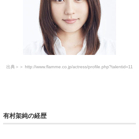
出典＞＞ http://www.flamme.co.jp/actress/profile.php?talentid=11
有村架純の経歴