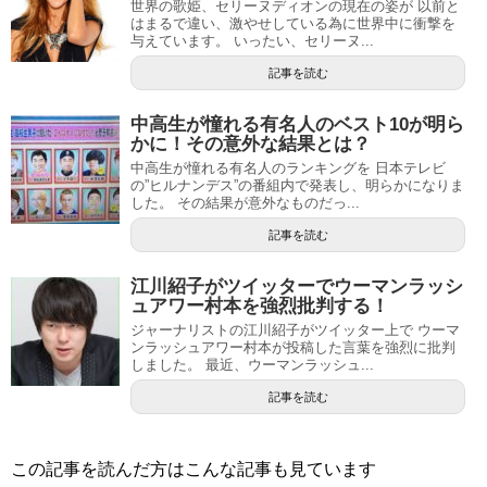
世界の歌姫、セリーヌディオンの現在の姿が 以前と
はまるで違い、激やせしている為に世界中に衝撃を
与えています。 いったい、セリーヌ...
記事を読む
中高生が憧れる有名人のベスト10が明ら
かに！その意外な結果とは？
中高生が憧れる有名人のランキングを 日本テレビ
の”ヒルナンデス”の番組内で発表し、明らかになりま
した。 その結果が意外なものだっ...
記事を読む
江川紹子がツイッターでウーマンラッシ
ュアワー村本を強烈批判する！
ジャーナリストの江川紹子がツイッター上で ウーマ
ンラッシュアワー村本が投稿した言葉を強烈に批判
しました。 最近、ウーマンラッシュ...
記事を読む
この記事を読んだ方はこんな記事も見ています