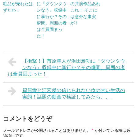
粧品が売れたは
に『ダウンタウ
の共演作品あれ
ずだわ！
ンなう』収録中
これ！ そこに
に暴行か？その
は意外な事実
瞬間、周囲の者
が！
は全員固まっ
た！
【衝撃！】市原隼人が浜田雅功に『ダウンタウ
ンなう』収録中に暴行か？その瞬間、周囲の者
は全員固まった！
福原愛と江宏傑の信じられない位の甘い生活の
実態！話題の動画で検証してみたら、、
コメントをどうぞ
メールアドレスが公開されることはありません。
*
が付いている欄は必
須項目です