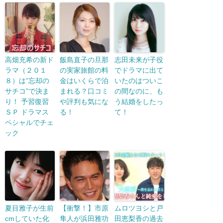
高畑充希の新ド
飯島直子の旦那
志田未来が子役
ラマ（２０１
の実家旅館の料
でドラマに出て
８）は”忘却の
金はいくらで泊
いたのはついこ
サチコ”で決ま
まれる？口コミ
の間なのに、も
り！ 予習復習
や評判も気にな
う結婚をしたっ
ＳＰ ドラマス
る！
て！
ペシャルでチェ
ック
夏目雅子が生前
【衝撃！】市原
ムロツヨシと戸
cmしていた化
隼人が浜田雅功
田恵梨香の過去