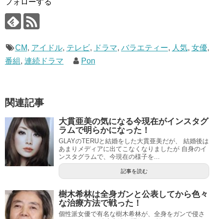
フォローする
CM
,
アイドル
,
テレビ
,
ドラマ
,
バラエティー
,
人気
,
女優
,
番組
,
連続ドラマ
Pon
関連記事
大貫亜美の気になる今現在がインスタグ
ラムで明らかになった！
GLAYのTERUと結婚をした大貫亜美だが、 結婚後は
あまりメディアに出てこなくなりましたが 自身のイ
ンスタグラムで、今現在の様子を...
記事を読む
樹木希林は全身ガンと公表してから色々
な治療方法で戦った！
個性派女優で有名な樹木希林が、全身をガンで侵さ