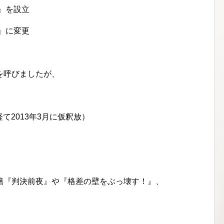
』を設立
』に変更
を呼びましたが、
経て2013年3月に仮釈放）
籍『判決前夜』や『格差の壁をぶっ壊す！』、