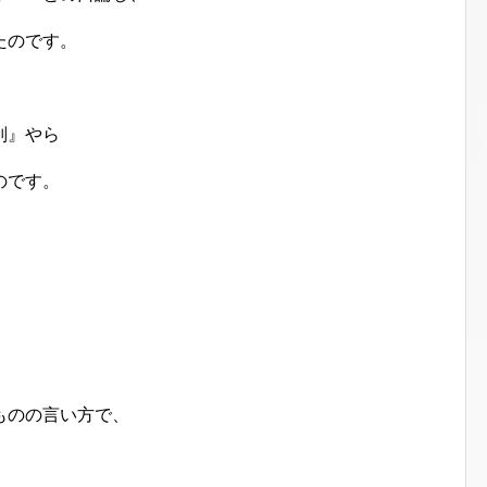
たのです。
判』やら
のです。
ものの言い方で、