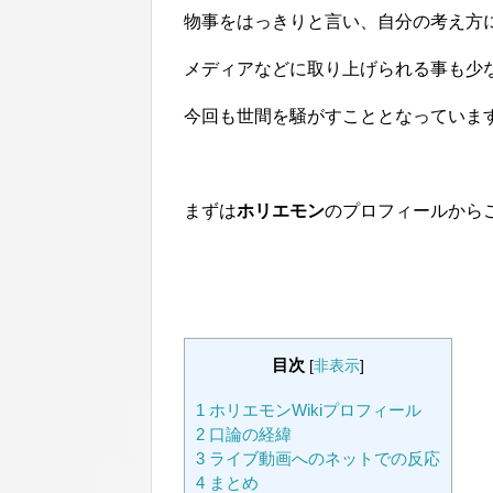
物事をはっきりと言い、自分の考え方
メディアなどに取り上げられる事も少
今回も世間を騒がすこととなっていま
まずは
ホリエモン
のプロフィールから
目次
[
非表示
]
1
ホリエモンWikiプロフィール
2
口論の経緯
3
ライブ動画へのネットでの反応
4
まとめ