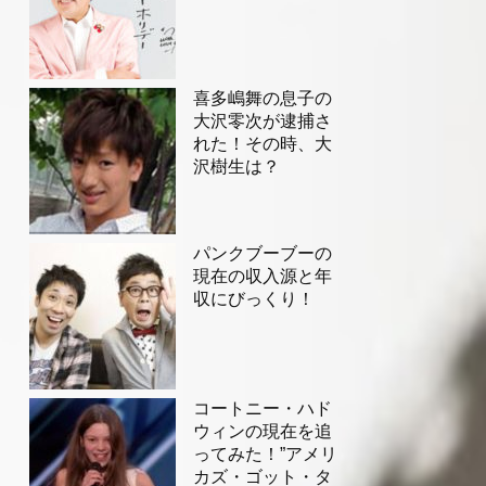
喜多嶋舞の息子の
大沢零次が逮捕さ
れた！その時、大
沢樹生は？
パンクブーブーの
現在の収入源と年
収にびっくり！
コートニー・ハド
ウィンの現在を追
ってみた！”アメリ
カズ・ゴット・タ