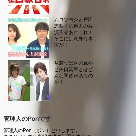
ムロツヨシと戸田
恵梨香の過去の共
演作品あれこれ！
そこには意外な事
実が！
益若つばさの旦那
と矢口真里とはど
んな関係があるの
か？
管理人のPonです
管理人のPon（ポン）と申します。