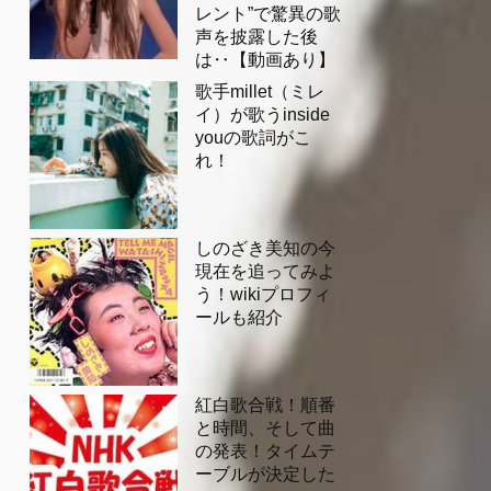
レント”で驚異の歌
声を披露した後
は‥【動画あり】
歌手millet（ミレ
イ）が歌うinside
youの歌詞がこ
れ！
しのざき美知の今
現在を追ってみよ
う！wikiプロフィ
ールも紹介
紅白歌合戦！順番
と時間、そして曲
の発表！タイムテ
ーブルが決定した