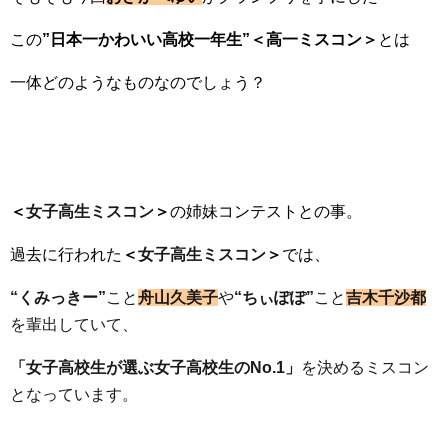
この
”日本一かわいい高校一年生”＜高一ミスコン＞
とは
一体どのようなものなのでしょう？
＜
女子高生ミスコン
＞
の姉妹コンテストとの事。
過去に行われた
＜
女子高生ミスコン
＞
では、
“くみっきー”
こと
舟山久美子
や
“ちぃぽぽ”
こと
吉木千沙都
を
輩出していて、
「女子高校生が選ぶ女子高校生のNo.1」
を決めるミスコン
となっています。