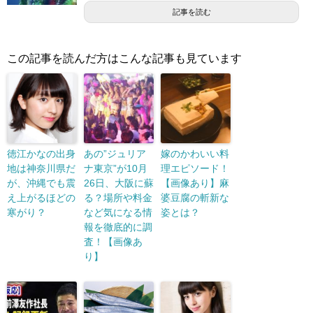
記事を読む
この記事を読んだ方はこんな記事も見ています
徳江かなの出身
あの”ジュリア
嫁のかわいい料
地は神奈川県だ
ナ東京”が10月
理エピソード！
が、沖縄でも震
26日、大阪に蘇
【画像あり】麻
え上がるほどの
る？場所や料金
婆豆腐の斬新な
寒がり？
など気になる情
姿とは？
報を徹底的に調
査！【画像あ
り】