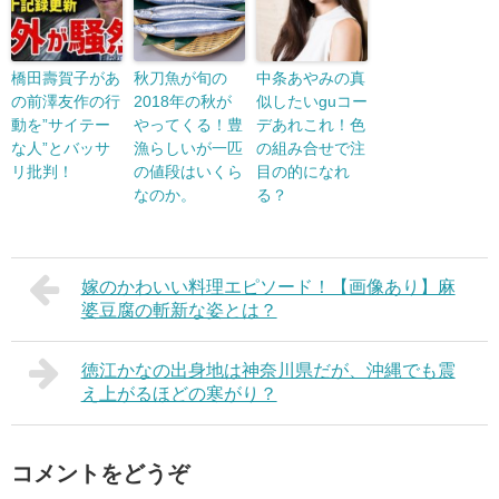
橋田壽賀子があ
秋刀魚が旬の
中条あやみの真
の前澤友作の行
2018年の秋が
似したいguコー
動を”サイテー
やってくる！豊
デあれこれ！色
な人”とバッサ
漁らしいが一匹
の組み合せで注
リ批判！
の値段はいくら
目の的になれ
なのか。
る？
嫁のかわいい料理エピソード！【画像あり】麻
婆豆腐の斬新な姿とは？
徳江かなの出身地は神奈川県だが、沖縄でも震
え上がるほどの寒がり？
コメントをどうぞ