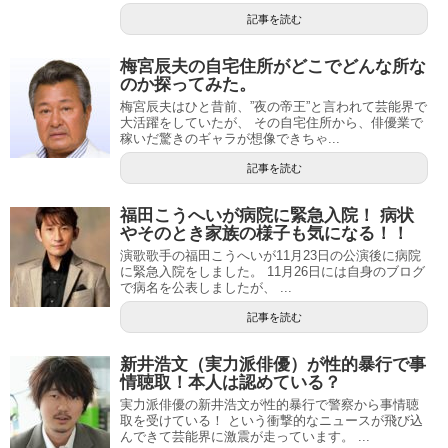
記事を読む
梅宮辰夫の自宅住所がどこでどんな所な
のか探ってみた。
梅宮辰夫はひと昔前、”夜の帝王”と言われて芸能界で
大活躍をしていたが、 その自宅住所から、俳優業で
稼いだ驚きのギャラが想像できちゃ...
記事を読む
福田こうへいが病院に緊急入院！ 病状
やそのとき家族の様子も気になる！！
演歌歌手の福田こうへいが11月23日の公演後に病院
に緊急入院をしました。 11月26日には自身のブログ
で病名を公表しましたが、 ...
記事を読む
新井浩文（実力派俳優）が性的暴行で事
情聴取！本人は認めている？
実力派俳優の新井浩文が性的暴行で警察から事情聴
取を受けている！ という衝撃的なニュースが飛び込
んできて芸能界に激震が走っています。 ...