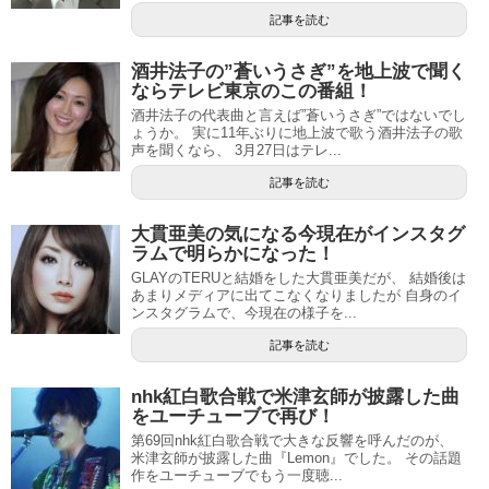
記事を読む
酒井法子の”蒼いうさぎ”を地上波で聞く
ならテレビ東京のこの番組！
酒井法子の代表曲と言えば”蒼いうさぎ”ではないでし
ょうか。 実に11年ぶりに地上波で歌う酒井法子の歌
声を聞くなら、 3月27日はテレ...
記事を読む
大貫亜美の気になる今現在がインスタグ
ラムで明らかになった！
GLAYのTERUと結婚をした大貫亜美だが、 結婚後は
あまりメディアに出てこなくなりましたが 自身のイ
ンスタグラムで、今現在の様子を...
記事を読む
nhk紅白歌合戦で米津玄師が披露した曲
をユーチューブで再び！
第69回nhk紅白歌合戦で大きな反響を呼んだのが、
米津玄師が披露した曲『Lemon』でした。 その話題
作をユーチューブでもう一度聴...