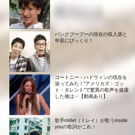
パンクブーブーの現在の収入源と
年収にびっくり！
コートニー・ハドウィンの現在を
追ってみた！”アメリカズ・ゴッ
ト・タレント”で驚異の歌声を披露
した後は‥【動画あり】
歌手millet（ミレイ）が歌うinside
youの歌詞がこれ！