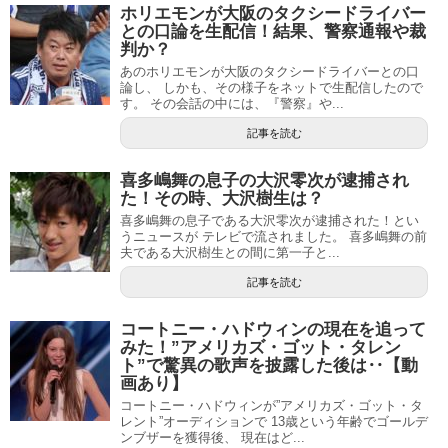
ホリエモンが大阪のタクシードライバー
との口論を生配信！結果、警察通報や裁
判か？
あのホリエモンが大阪のタクシードライバーとの口
論し、 しかも、その様子をネットで生配信したので
す。 その会話の中には、『警察』や...
記事を読む
喜多嶋舞の息子の大沢零次が逮捕され
た！その時、大沢樹生は？
喜多嶋舞の息子である大沢零次が逮捕された！とい
うニュースが テレビで流されました。 喜多嶋舞の前
夫である大沢樹生との間に第一子と...
記事を読む
コートニー・ハドウィンの現在を追って
みた！”アメリカズ・ゴット・タレン
ト”で驚異の歌声を披露した後は‥【動
画あり】
コートニー・ハドウィンが”アメリカズ・ゴット・タ
レント”オーディションで 13歳という年齢でゴールデ
ンブザーを獲得後、 現在はど...