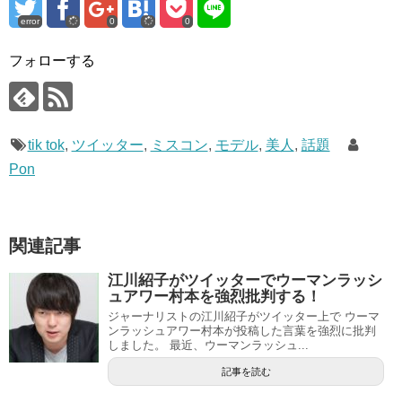
error
0
0
フォローする
tik tok
,
ツイッター
,
ミスコン
,
モデル
,
美人
,
話題
Pon
関連記事
江川紹子がツイッターでウーマンラッシ
ュアワー村本を強烈批判する！
ジャーナリストの江川紹子がツイッター上で ウーマ
ンラッシュアワー村本が投稿した言葉を強烈に批判
しました。 最近、ウーマンラッシュ...
記事を読む