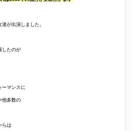
女達が出演しました。
露したのが
ォーマンスに
や他多数の
からは