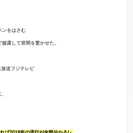
ペンをはさむ
で披露して世間を驚かせた。
生放送フジテレビ
に、
れば2018年の流行が全部分かる!』