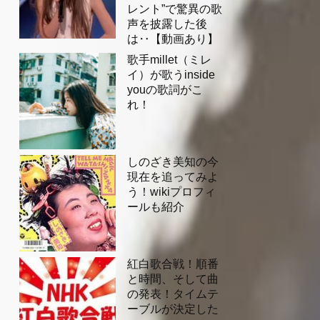
レント”で驚異の歌
声を披露した後
は‥【動画あり】
歌手millet（ミレ
イ）が歌うinside
youの歌詞がこ
れ！
しのざき美知の今
現在を追ってみよ
う！wikiプロフィ
ールも紹介
紅白歌合戦！順番
と時間、そして曲
の発表！タイムテ
ーブルが決定した