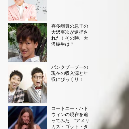
喜多嶋舞の息子の
大沢零次が逮捕さ
れた！その時、大
沢樹生は？
パンクブーブーの
現在の収入源と年
収にびっくり！
コートニー・ハド
ウィンの現在を追
ってみた！”アメリ
カズ・ゴット・タ