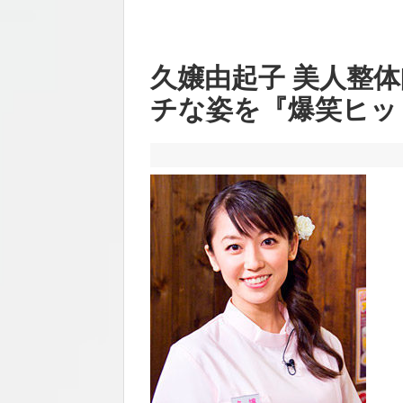
久嬢由起子 美人整
チな姿を『爆笑ヒット