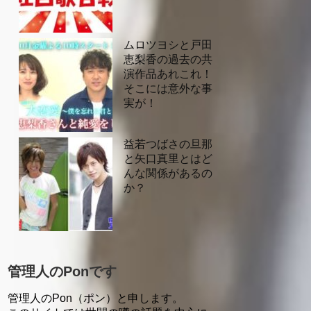
ムロツヨシと戸田
恵梨香の過去の共
演作品あれこれ！
そこには意外な事
実が！
益若つばさの旦那
と矢口真里とはど
んな関係があるの
か？
管理人のPonです
管理人のPon（ポン）と申します。