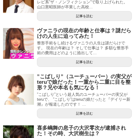
レビ系”ザ・ノンフィクション”で取り上げられた。
山口憲昭医師が卒業した高校...
記事を読む
ヴァニラの現在の年齢と仕事は？謎だら
けの人生に迫ってみた！
整形手術をし続けるヴァニラの人生は謎だらけで
す。 現在の年齢は？ そして仕事は？ 多額な整形手
術の費用はどのように捻出して...
記事を読む
”こばしり”（ユーチューバー）の実父が
teruで娘だった！一重から二重に目を整
形？兄や本名も気になる！
”こばしり”という超人気のユーチューバーの実父が
teruで、 ”こばしり”はteruの娘だったと『デイリー新
潮』が報道したのです！ ...
記事を読む
喜多嶋舞の息子の大沢零次が逮捕され
た！その時、大沢樹生は？