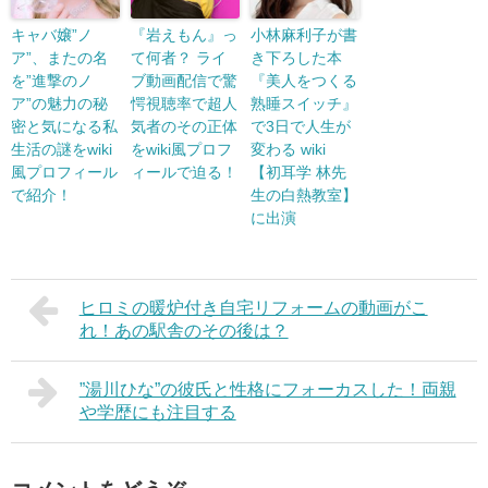
キャバ嬢”ノ
『岩えもん』っ
小林麻利子が書
ア”、またの名
て何者？ ライ
き下ろした本
を”進撃のノ
ブ動画配信で驚
『美人をつくる
ア”の魅力の秘
愕視聴率で超人
熟睡スイッチ』
密と気になる私
気者のその正体
で3日で人生が
生活の謎をwiki
をwiki風プロフ
変わる wiki
風プロフィール
ィールで迫る！
【初耳学 林先
で紹介！
生の白熱教室】
に出演
ヒロミの暖炉付き自宅リフォームの動画がこ
れ！あの駅舎のその後は？
”湯川ひな”の彼氏と性格にフォーカスした！両親
や学歴にも注目する