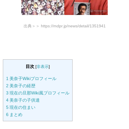
出典＞＞ https://mdpr.jp/news/detail/1351941
目次
[
非表示
]
1
美奈子Wikiプロフィール
2
美奈子の経歴
3
現在の旦那Wiki風プロフィール
4
美奈子の子供達
5
現在の住まい
6
まとめ