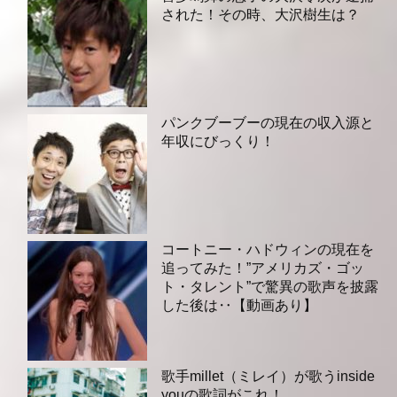
された！その時、大沢樹生は？
パンクブーブーの現在の収入源と
年収にびっくり！
コートニー・ハドウィンの現在を
追ってみた！”アメリカズ・ゴッ
ト・タレント”で驚異の歌声を披露
した後は‥【動画あり】
歌手millet（ミレイ）が歌うinside
youの歌詞がこれ！