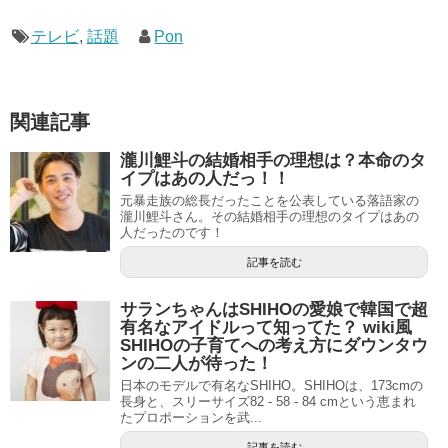
テレビ
,
話題
Pon
関連記事
瀧川鯉斗の結婚相手の理想は？本命のタ
イプはあの人だっ！！
元暴走族の総長だったことを公表している落語家の
瀧川鯉斗さん。その結婚相手の理想のタイプはあの
人だったのです！
記事を読む
サランちゃんはSHIHOの愛娘で韓国で超
有名なアイドルって知ってた？ wiki風
SHIHOの子育てへの考え方にダウンタウ
ンの二人が待った！
日本のモデルで有名なSHIHO。SHIHOは、173cmの
長身と、スリーサイズ82 - 58 - 84 cmという恵まれ
たプロポーションを武...
記事を読む