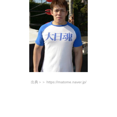
出典＞＞ https://matome.naver.jp/