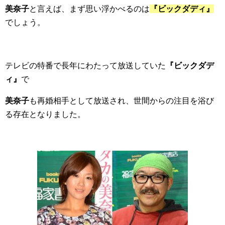
美奈子
と言えば、まず思い浮かべるのは
『ビックダディ』
でしょう。
テレビの特番で長年にわたって放送していた
『ビックダデ
ィ』
で
美奈子
も再婚相手として放送され、世間からの注目を浴び
る存在となりました。