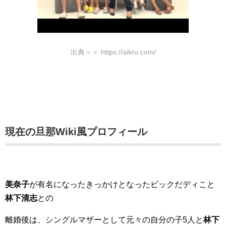
出典＞＞ https://aikru.com/
現在の旦那Wiki風プロフィール
美奈子
が有名になったきっかけとなったビックだディこと
林下清志
との
離婚後は、シングルマザーとして元々の自分の子5人と
林下