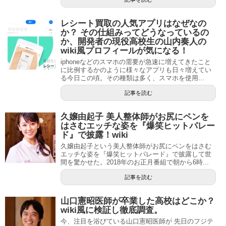
レシート買取の人気アプリはなぜなの
か？ その仕組みってどうなっているの
か、開発者の現役高校生の山内奏人の
wiki風プロフィールが気になる！
iphoneなどのスマホの需要が急速に増えてきたこと
に比例するかのように様々なアプリも日々増えてい
る今日この頃。その種類は多く、スマホを使用...
記事を読む
久嬢由起子 美人整体師がお尻にペンを
はさむエッチな姿を『爆笑ヒットパレー
ド』で披露！wiki
久嬢由起子という美人整体師がお尻にペンをはさむ
エッチな姿を『爆笑ヒットパレード』で披露して世
間を驚かせた。2018年のお正月番組で朝から6時...
記事を読む
山口憲昭医師が卒業した高校はどこか？
wiki風に検証し徹底調査。
今、注目を浴びている山口憲昭医師が 先日のフジテ