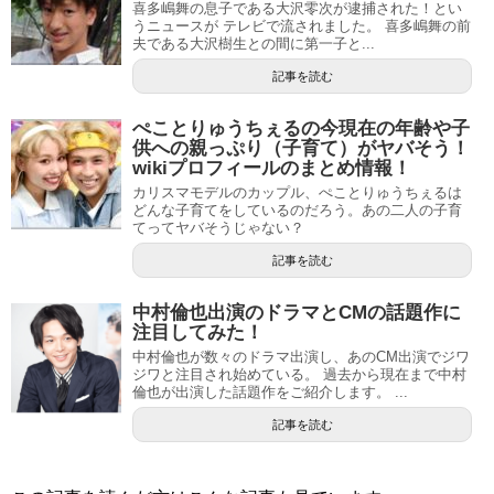
喜多嶋舞の息子である大沢零次が逮捕された！とい
うニュースが テレビで流されました。 喜多嶋舞の前
夫である大沢樹生との間に第一子と...
記事を読む
ぺことりゅうちぇるの今現在の年齢や子
供への親っぷり（子育て）がヤバそう！
wikiプロフィールのまとめ情報！
カリスマモデルのカップル、ぺことりゅうちぇるは
どんな子育てをしているのだろう。あの二人の子育
てってヤバそうじゃない？
記事を読む
中村倫也出演のドラマとCMの話題作に
注目してみた！
中村倫也が数々のドラマ出演し、あのCM出演でジワ
ジワと注目され始めている。 過去から現在まで中村
倫也が出演した話題作をご紹介します。 ...
記事を読む