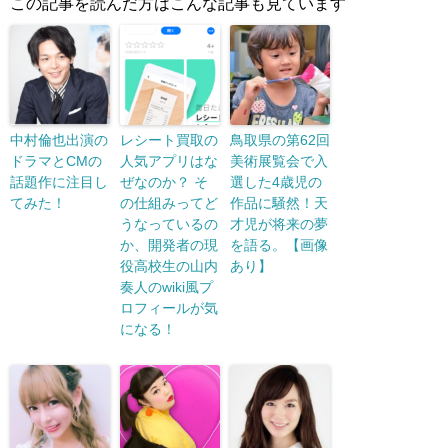
この記事を読んだ方はこんな記事も見ています
中村倫也出演の
レシート買取の
鳥取県の第62回
ドラマとCMの
人気アプリはな
美術展覧会で入
話題作に注目し
ぜなのか？ そ
選した4歳児の
てみた！
の仕組みってど
作品に騒然！天
うなっているの
才児が将来の夢
か、開発者の現
を語る。【画像
役高校生の山内
あり】
奏人のwiki風プ
ロフィールが気
になる！