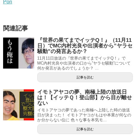
Pon
関連記事
『世界の果てまでイッテQ！』（11月11
日）でMC内村光良や出演者から”ヤラセ
騒動”の発言あるか？
11月11日放送の『世界の果てまでイッテQ！』で
MC内村光良や出演者の口から”ヤラセ騒動”について
何か発言があるのでしょうか？ ...
記事を読む
イモトアヤコの夢、南極上陸の放送日
は！【イッテＱ！登山部】から目が離せ
ない
イモトアヤコの夢であった南極へ上陸した時の放送
日が決まった！ イモトアヤコがもはや本業が何なの
か分からない位に 色々な事を本気モ...
記事を読む