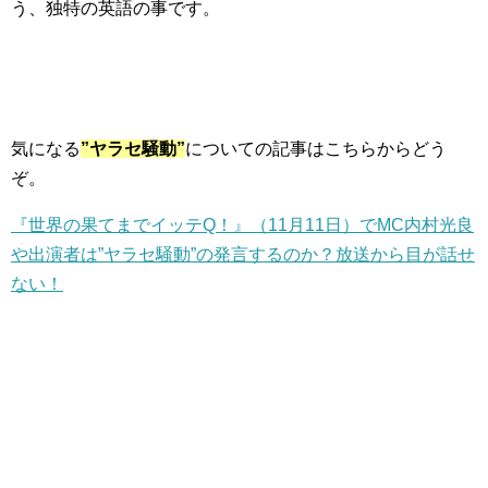
う、独特の英語の事です。
気になる
”ヤラセ騒動”
についての記事はこちらからどう
ぞ。
『世界の果てまでイッテQ！』（11月11日）でMC内村光良
や出演者は”ヤラセ騒動”の発言するのか？放送から目が話せ
ない！