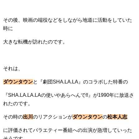
その後、映画の端役などをしながら地道に活動をしていた
時に
大きな転機が訪れたのです。
それは、
ダウンタウン
と『劇団SHA.LA.LA』のコラボした特番の
『SHA.LA.LA.LAの使いやあらへんで!!』が1990年に放送さ
れたのです。
その時の
出川
のリアクションが
ダウンタウン
の
松本人志
に評価されてバラエティー番組への出演が急増していった
そうです。