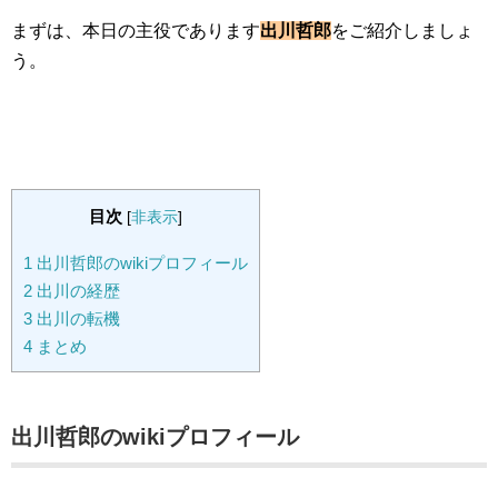
まずは、本日の主役であります
出川哲郎
をご紹介しましょ
う。
目次
[
非表示
]
1
出川哲郎のwikiプロフィール
2
出川の経歴
3
出川の転機
4
まとめ
出川哲郎のwikiプロフィール