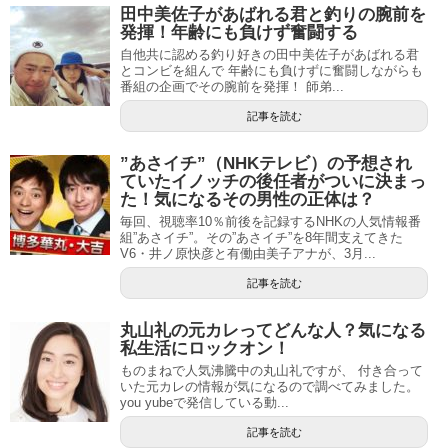
田中美佐子があばれる君と釣りの腕前を
発揮！年齢にも負けず奮闘する
自他共に認める釣り好きの田中美佐子があばれる君
とコンビを組んで 年齢にも負けずに奮闘しながらも
番組の企画でその腕前を発揮！ 師弟...
記事を読む
”あさイチ”（NHKテレビ）の予想され
ていたイノッチの後任者がついに決まっ
た！気になるその男性の正体は？
毎回、視聴率10％前後を記録するNHKの人気情報番
組”あさイチ”。その”あさイチ”を8年間支えてきた
V6・井ノ原快彦と有働由美子アナが、3月...
記事を読む
丸山礼の元カレってどんな人？気になる
私生活にロックオン！
ものまねで人気沸騰中の丸山礼ですが、 付き合って
いた元カレの情報が気になるので調べてみました。
you yubeで発信している動...
記事を読む