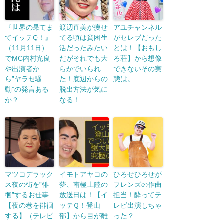
『世界の果てま
渡辺直美が痩せ
アユチャンネル
でイッテQ！』
てる頃は貧困生
がセレブだった
（11月11日）
活だったみたい
とは！【おもし
でMC内村光良
だがそれでも大
ろ荘】から想像
や出演者か
らかでいられ
できないその実
ら”ヤラセ騒
た！底辺からの
態は。
動”の発言ある
脱出方法が気に
か？
なる！
マツコデラック
イモトアヤコの
ひろせひろせが
ス夜の街を”徘
夢、南極上陸の
フレンズの作曲
徊”するお仕事
放送日は！【イ
担当！酔ってテ
【夜の巷を徘徊
ッテＱ！登山
レビ出演しちゃ
する】（テレビ
部】から目が離
った？