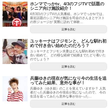
ホンマでっかtv、4/3のフジTVで話題の
シニア向け施設紹介！
4月3日のフジTVの人気番組、ホンマでっかtvでは、
最近話題のシニア向け施設を司会のさんまとゲスト
の所ジョージが 実際に訪れて体験...
記事を読む
ユッキーナはフジモンと、どんな馴れ初
めで付き合い始めたのだろう？
ユッキーナとフジモン夫妻はどんな馴れ初めで付き
合い始めて、 どの様な経緯で結婚までたどり着いた
のでしょう？
記事を読む
兵藤ゆきの現在が気になり今の生活を追
ってみた結果、意外な事が！
兵藤ゆき（ゆき姐）のことを覚えていますか？ 人気
者だった兵藤ゆきの今現在が気になったので、 今の
生活を追ってみたら意外な事が分かった...
記事を読む