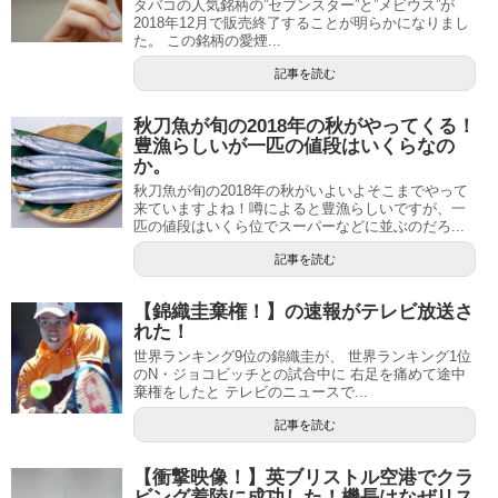
タバコの人気銘柄の”セブンスター”と”メビウス”が
2018年12月で販売終了することが明らかになりまし
た。 この銘柄の愛煙...
記事を読む
秋刀魚が旬の2018年の秋がやってくる！
豊漁らしいが一匹の値段はいくらなの
か。
秋刀魚が旬の2018年の秋がいよいよそこまでやって
来ていますよね！噂によると豊漁らしいですが、一
匹の値段はいくら位でスーパーなどに並ぶのだろ...
記事を読む
【錦織圭棄権！】の速報がテレビ放送さ
れた！
世界ランキング9位の錦織圭が、 世界ランキング1位
のN・ジョコビッチとの試合中に 右足を痛めて途中
棄権をしたと テレビのニュースで...
記事を読む
【衝撃映像！】英ブリストル空港でクラ
ビング着陸に成功した！機長はなぜリス