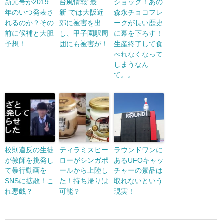
新元号が2019
台風情報”最
ショック！あの
年のいつ発表さ
新”では大阪近
森永チョコフレ
れるのか？その
郊に被害を出
ークが長い歴史
前に候補と大胆
し、甲子園駅周
に幕を下ろす！
予想！
囲にも被害が！
生産終了して食
べれなくなって
しまうなん
て。。
校則違反の生徒
ティラミスヒー
ラウンドワンに
が教師を挑発し
ローがシンガポ
あるUFOキャッ
て暴行動画を
ールから上陸し
チャーの景品は
SNSに拡散！こ
た！持ち帰りは
取れないという
れ悪戯？
可能？
現実！