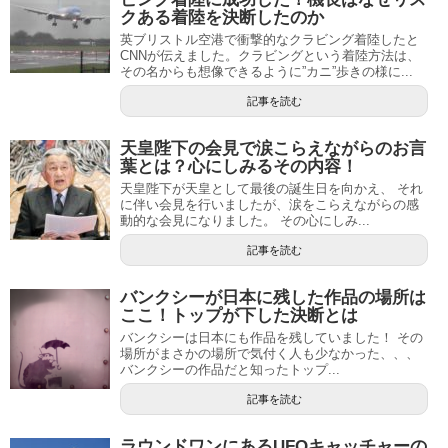
クある着陸を決断したのか
英ブリストル空港で衝撃的なクラビング着陸したと
CNNが伝えました。クラビングという着陸方法は、
その名からも想像できるように”カニ”歩きの様に...
記事を読む
天皇陛下の会見で涙こらえながらのお言
葉とは？心にしみるその内容！
天皇陛下が天皇として最後の誕生日を向かえ、 それ
に伴い会見を行いましたが、涙をこらえながらの感
動的な会見になりました。 その心にしみ...
記事を読む
バンクシーが日本に残した作品の場所は
ここ！トップが下した決断とは
バンクシーは日本にも作品を残していました！ その
場所がまさかの場所で気付く人も少なかった、、、
バンクシーの作品だと知ったトップ...
記事を読む
ラウンドワンにあるUFOキャッチャーの