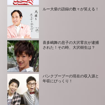
ルー大柴の語録の数々が笑える！
喜多嶋舞の息子の大沢零次が逮捕
された！その時、大沢樹生は？
パンクブーブーの現在の収入源と
年収にびっくり！