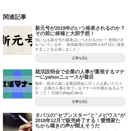
関連記事
新元号が2019年のいつ発表されるのか？
その前に候補と大胆予想！
気になる新元号の発表はいつされるのか？ 世間がざ
わついている中、 安倍総理が2019年の4月1日に発表
することを公表しました！ ...
記事を読む
就活説明会で企業の人事が重視するマナ
ーにyahooニュースが着目
毎年、就活の為に企業説明会に行く人も多いだろう
が、 企業の人事が見ているマナーや行動があるんで
すって！ 日経CollegeCafeを...
記事を読む
タバコの”セブンスター”と”メビウス”が
2018年12月で販売終了する！愛煙家た
ちから嘆きの声が聞えそうだ