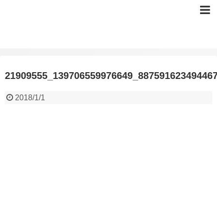
21909555_139706559976649_88759162349446
2018/1/1