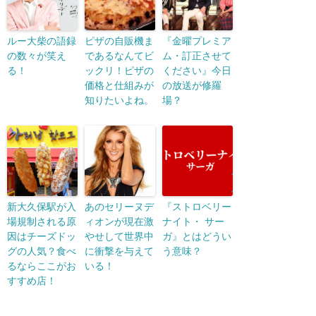
ルー大柴の語録
ピザの自販機ま
『金曜プレミア
の数々が笑え
であるなんてビ
ム・訂正させて
る！
ックリ！ピザの
ください』今日
価格と仕組みが
の放送が修羅
知りたいよね。
場？
新大久保駅が入
あのセリーヌデ
『ストロベリー
場規制される原
ィオンが現在激
ナイト・ サー
因はチーズドッ
やせして世界中
ガ』とはどうい
グの人気？食べ
に衝撃を与えて
う意味？
るならここがお
いる！
すすめ店！