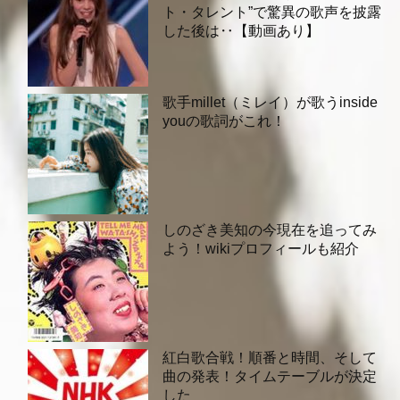
ト・タレント”で驚異の歌声を披露
した後は‥【動画あり】
歌手millet（ミレイ）が歌うinside
youの歌詞がこれ！
しのざき美知の今現在を追ってみ
よう！wikiプロフィールも紹介
紅白歌合戦！順番と時間、そして
曲の発表！タイムテーブルが決定
した