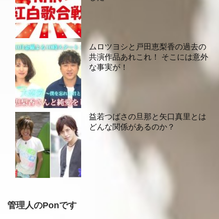
ムロツヨシと戸田恵梨香の過去の
共演作品あれこれ！ そこには意外
な事実が！
益若つばさの旦那と矢口真里とは
どんな関係があるのか？
管理人のPonです