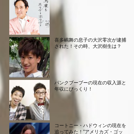
喜多嶋舞の息子の大沢零次が逮捕
された！その時、大沢樹生は？
パンクブーブーの現在の収入源と
年収にびっくり！
コートニー・ハドウィンの現在を
追ってみた！”アメリカズ・ゴッ