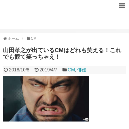
ホーム
CM
山田孝之が出ているCMはどれも笑える！これ
でも観て笑っちゃえ！
2018/10/8
2019/4/7
CM
,
俳優