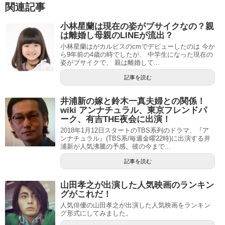
関連記事
小林星蘭は現在の姿がブサイクなの？親
は離婚し母親のLINEが流出？
小林星蘭はがカルピスのcmでデビューしたのは 今か
ら9年前の4歳の時でしたが、 中学生になった現在の
姿がブサイクで、 親は離婚して...
記事を読む
井浦新の嫁と鈴木一真夫婦との関係！
wiki アンナチュラル、東京フレンドパ
ーク、有吉THE夜会に出演！
2018年1月12日スタートのTBS系列のドラマ、『ア
ンナチュラル』(TBS系/毎週金曜22時)に出演する井
浦新が人気沸騰の予感。彼の今まで...
記事を読む
山田孝之が出演した人気映画のランキン
グがこれだ！
人気俳優の山田孝之が出演した人気映画をランキン
グ形式にしてみました。