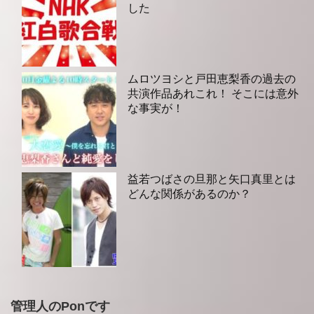
した
ムロツヨシと戸田恵梨香の過去の
共演作品あれこれ！ そこには意外
な事実が！
益若つばさの旦那と矢口真里とは
どんな関係があるのか？
管理人のPonです