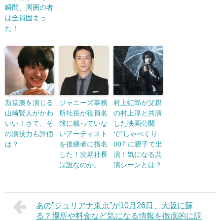
瞬間、周囲の者
は全員固まっ
た！
新堂湊を演じる
ジャニーズ事務
村上虹郎が父親
山崎賢人がかわ
所社長が役員名
の村上淳と共演
いい！さて、そ
簿に載っていな
した映画公開
の演技力も評価
いアーティスト
で”しゃべくり
は？
を後継者に指名
007”に親子で出
した！次期社長
演！気になる共
は誰なのか。
演シーンとは？
あの”ジュリアナ東京”が10月26日、大阪に蘇
る？場所や料金など気になる情報を徹底的に調