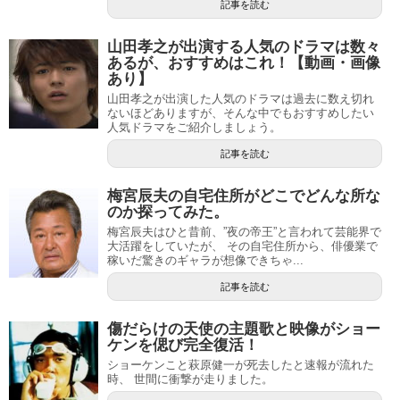
記事を読む
山田孝之が出演する人気のドラマは数々
あるが、おすすめはこれ！【動画・画像
あり】
山田孝之が出演した人気のドラマは過去に数え切れ
ないほどありますが、そんな中でもおすすめしたい
人気ドラマをご紹介しましょう。
記事を読む
梅宮辰夫の自宅住所がどこでどんな所な
のか探ってみた。
梅宮辰夫はひと昔前、”夜の帝王”と言われて芸能界で
大活躍をしていたが、 その自宅住所から、俳優業で
稼いだ驚きのギャラが想像できちゃ...
記事を読む
傷だらけの天使の主題歌と映像がショー
ケンを偲び完全復活！
ショーケンこと萩原健一が死去したと速報が流れた
時、 世間に衝撃が走りました。