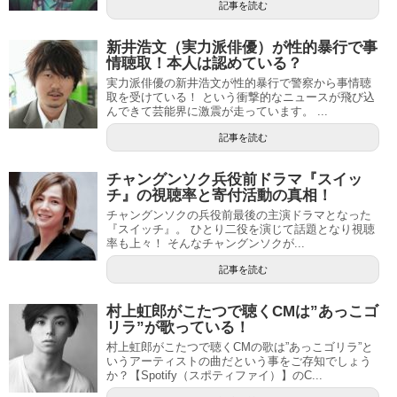
記事を読む
新井浩文（実力派俳優）が性的暴行で事
情聴取！本人は認めている？
実力派俳優の新井浩文が性的暴行で警察から事情聴
取を受けている！ という衝撃的なニュースが飛び込
んできて芸能界に激震が走っています。 ...
記事を読む
チャングンソク兵役前ドラマ『スイッ
チ』の視聴率と寄付活動の真相！
チャングンソクの兵役前最後の主演ドラマとなった
『スイッチ』。 ひとり二役を演じて話題となり視聴
率も上々！ そんなチャングンソクが...
記事を読む
村上虹郎がこたつで聴くCMは”あっこゴ
リラ”が歌っている！
村上虹郎がこたつで聴くCMの歌は”あっこゴリラ”と
いうアーティストの曲だという事をご存知でしょう
か？【Spotify（スポティファイ）】のC...