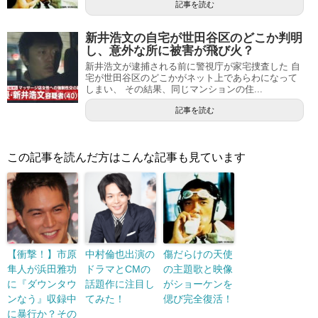
記事を読む
新井浩文の自宅が世田谷区のどこか判明
し、意外な所に被害が飛び火？
新井浩文が逮捕される前に警視庁が家宅捜査した 自
宅が世田谷区のどこかがネット上であらわになって
しまい、 その結果、同じマンションの住...
記事を読む
この記事を読んだ方はこんな記事も見ています
【衝撃！】市原
中村倫也出演の
傷だらけの天使
隼人が浜田雅功
ドラマとCMの
の主題歌と映像
に『ダウンタウ
話題作に注目し
がショーケンを
ンなう』収録中
てみた！
偲び完全復活！
に暴行か？その