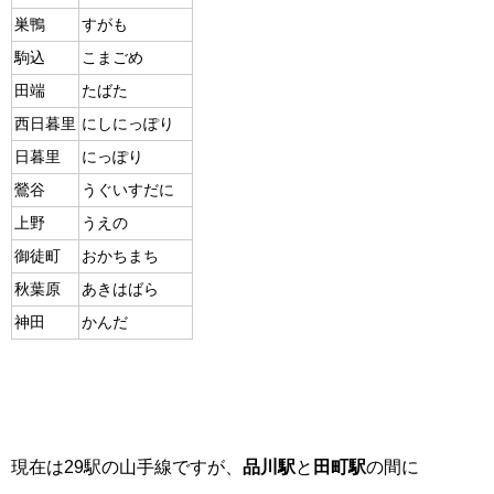
巣鴨
すがも
駒込
こまごめ
田端
たばた
西日暮里
にしにっぽり
日暮里
にっぽり
鶯谷
うぐいすだに
上野
うえの
御徒町
おかちまち
秋葉原
あきはばら
神田
かんだ
現在は29駅の山手線ですが、
品川駅
と
田町駅
の間に