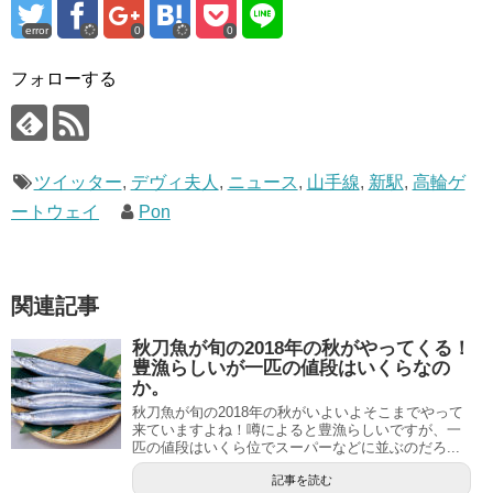
error
0
0
フォローする
ツイッター
,
デヴィ夫人
,
ニュース
,
山手線
,
新駅
,
高輪ゲ
ートウェイ
Pon
関連記事
秋刀魚が旬の2018年の秋がやってくる！
豊漁らしいが一匹の値段はいくらなの
か。
秋刀魚が旬の2018年の秋がいよいよそこまでやって
来ていますよね！噂によると豊漁らしいですが、一
匹の値段はいくら位でスーパーなどに並ぶのだろ...
記事を読む