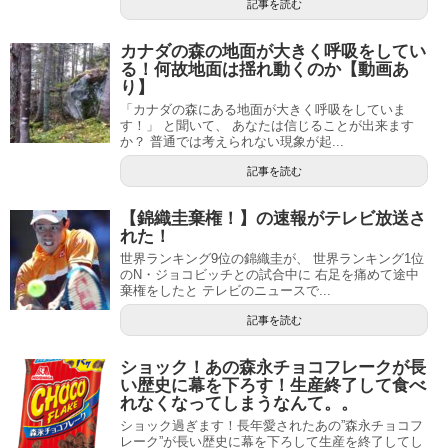
記事を読む
カナダの森の地面が大きく呼吸をしてい
る！何故地面は揺れ動くのか【動画あ
り】
「カナダの森にある地面が大きく呼吸をしていま
す！」 と聞いて、 あなたは信じることが出来ます
か？ 普通では考えられない現象が起...
記事を読む
【錦織圭棄権！】の速報がテレビ放送さ
れた！
世界ランキング9位の錦織圭が、 世界ランキング1位
のN・ジョコビッチとの試合中に 右足を痛めて途中
棄権をしたと テレビのニュースで...
記事を読む
ショック！あの森永チョコフレークが長
い歴史に幕を下ろす！生産終了して食べ
れなくなってしまうなんて。。
ショック過ぎます！長年愛されたあの”森永チョコフ
レーク”が長い歴史に幕を下ろして生産を終了してし