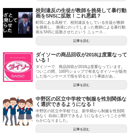
校則違反の生徒が教師を挑発して暴行動
画をSNSに拡散！これ悪戯？
町田にある高校で、校則違反をしている生徒が教師
を挑発し、 挑発にのってしまった教師による暴行動
画をSNSに拡散させたという ニュース...
記事を読む
ダイソーの商品回収が2018は度重なって
いる！
ダイソーで、商品回収が2018は度重なっています。
ついこの間、100円ショップで有名なダイソーが販売
した缶ペンケースで指を切るという事故があ...
記事を読む
中野区の区立中学校で制服を性別関係な
く選択できるようになる！
中野区の区立中学校では、新学期から制服を性別関
係なく 自由に選択できるようになるということが明
らかになりました。
記事を読む