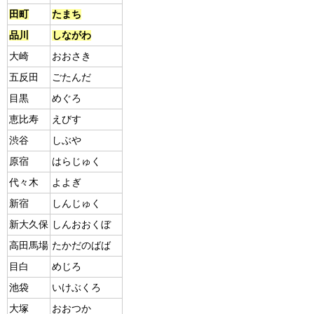
田町
たまち
品川
しながわ
大崎
おおさき
五反田
ごたんだ
目黒
めぐろ
恵比寿
えびす
渋谷
しぶや
原宿
はらじゅく
代々木
よよぎ
新宿
しんじゅく
新大久保
しんおおくぼ
高田馬場
たかだのばば
目白
めじろ
池袋
いけぶくろ
大塚
おおつか