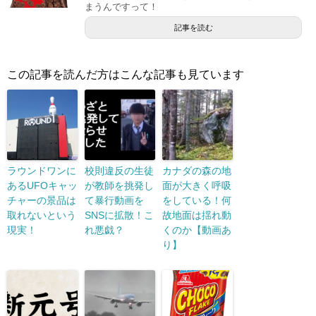
まうんですって！
記事を読む
この記事を読んだ方はこんな記事も見ています
ラウンドワンに
校則違反の生徒
カナダの森の地
あるUFOキャッ
が教師を挑発し
面が大きく呼吸
チャーの景品は
て暴行動画を
をしている！何
取れないという
SNSに拡散！こ
故地面は揺れ動
現実！
れ悪戯？
くのか【動画あ
り】