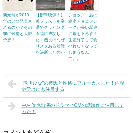
新元号が2019
【衝撃映像！】
ショック！あの
年のいつ発表さ
英ブリストル空
森永チョコフレ
れるのか？その
港でクラビング
ークが長い歴史
前に候補と大胆
着陸に成功し
に幕を下ろす！
予想！
た！機長はなぜ
生産終了して食
リスクある着陸
べれなくなって
を決断したのか
しまうなん
て。。
”湯川ひな”の彼氏と性格にフォーカスした！両親
や学歴にも注目する
中村倫也出演のドラマとCMの話題作に注目して
みた！
コメントをどうぞ