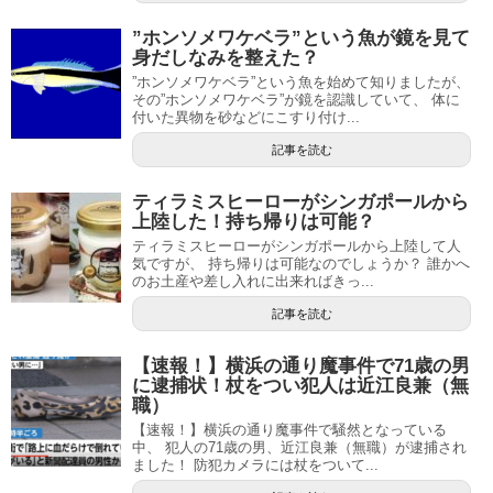
”ホンソメワケベラ”という魚が鏡を見て
身だしなみを整えた？
”ホンソメワケベラ”という魚を始めて知りましたが、
その”ホンソメワケベラ”が鏡を認識していて、 体に
付いた異物を砂などにこすり付け...
記事を読む
ティラミスヒーローがシンガポールから
上陸した！持ち帰りは可能？
ティラミスヒーローがシンガポールから上陸して人
気ですが、 持ち帰りは可能なのでしょうか？ 誰かへ
のお土産や差し入れに出来ればきっ...
記事を読む
【速報！】横浜の通り魔事件で71歳の男
に逮捕状！杖をつい犯人は近江良兼（無
職）
【速報！】横浜の通り魔事件で騒然となっている
中、 犯人の71歳の男、近江良兼（無職）が逮捕され
ました！ 防犯カメラには杖をついて...