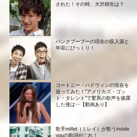
された！その時、大沢樹生は？
パンクブーブーの現在の収入源と
年収にびっくり！
コートニー・ハドウィンの現在を
追ってみた！”アメリカズ・ゴッ
ト・タレント”で驚異の歌声を披露
した後は‥【動画あり】
歌手millet（ミレイ）が歌うinside
youの歌詞がこれ！