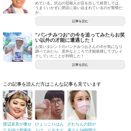
めている。沢山の芸能人が店を出して経営しては、
うまくいかずに閉店に追い込まれているのが実情だ
が...
記事を読む
”パンチみつお”の今を追ってみたらお笑
い以外の才能に遭遇した！
お笑いタレントのパンチみつおさんの今が気になり
調べてみたら、意外なところで才能発揮してブレイ
クしていたことが判明した！
記事を読む
この記事を読んだ方はこんな記事も見ています
渡辺直美が痩せ
ひょっこりはん
ざわちんの顔が
てる頃は貧困生
とは、ぐるナイ
違うと24時間テ