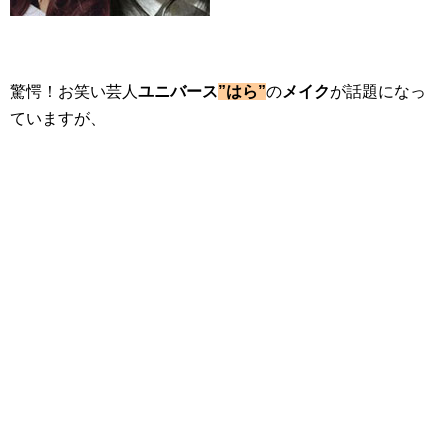
驚愕！お笑い芸人
ユニバース
”はら”
の
メイク
が話題になっ
ていますが、