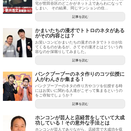
宅が世田谷区のどこかがネット上であらわになって
しまい、 その結果、同じマンションの住...
記事を読む
かまいたちの漫才でトトロのネタがある
がその内容とは？
お笑いコンビかまいたちの漫才のネタでトトロが出
てくるものがあるが、さてその漫才とはどういう内
容なのか深堀りしてみました。
記事を読む
パンクブーブーのネタ作りのコツ伝授に
人がわんさか集まる！
パンクブーブーのネタの作り方やコツを伝授する時
にはお笑いに関わる人達がこぞって集まるというの
をご存知でしょうか？
記事を読む
ホンコンが芸人と店経営をしていて大成
功している！その意外な手法とは
ホンコンが芸人でありながら、店経営で大成功を収