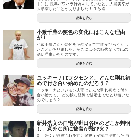
中）に 長年パワハラ行為をしていたと、大島美幸が
大暴露したことがありました！ 生放送...
記事を読む
小籔千豊の髪色の変化にはこんな理由
が！
小籔千豊さんが髪色を突然変えて世間がびっくりし
たことがありました。そこには今の時代ならではの
深い理由があたのです。
記事を読む
ユッキーナはフジモンと、どんな馴れ初
めで付き合い始めたのだろう？
ユッキーナとフジモン夫妻はどんな馴れ初めで付き
合い始めて、 どの様な経緯で結婚までたどり着いた
のでしょう？
記事を読む
新井浩文の自宅が世田谷区のどこか判明
し、意外な所に被害が飛び火？
新井浩文が逮捕される前に警視庁が家宅捜査した 自