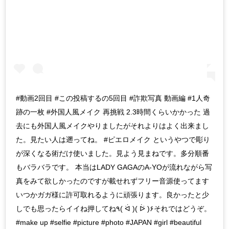
#動画2回目 #この投稿するの5回目 #詐欺写真 動画編 #1人奇
跡の一枚 #外国人風メイク 再挑戦 2.3時間くらいかかった 過
去にも外国人風メイクやりましたがそれよりはよく出来まし
た。見たい人は遡ってね。 #ピエロメイク というやつで彫り
が深くなる術だけ使いました。見よう見まねです。多分順番
もバラバラです。 本当はLADY GAGAのA-YOが流れながら写
真をみて欲しかったのですが載せれずフリー音源使ってます
いつかガガ様に許可取れるように頑張ります。良かったと少
しでも思ったらイイね押してね٩( ᐛ )( ᐖ )۶それではどうぞ。
#make up #selfie #picture #photo #JAPAN #girl #beautiful