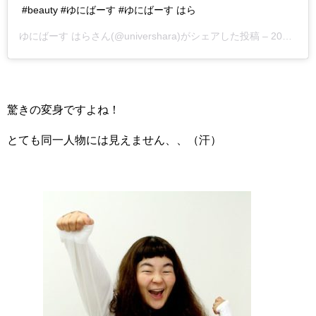
#beauty #ゆにばーす #ゆにばーす はら
ゆにばーす はらさん(@univershara)がシェアした投稿 –
2017年 5月月10日午前7時19分PDT
驚きの変身ですよね！
とても同一人物には見えません、、（汗）