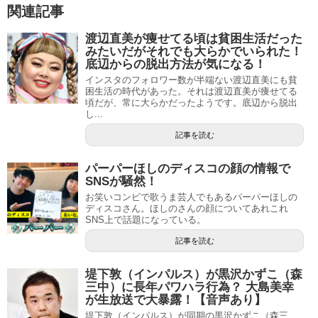
関連記事
渡辺直美が痩せてる頃は貧困生活だった
みたいだがそれでも大らかでいられた！
底辺からの脱出方法が気になる！
インスタのフォロワー数が半端ない渡辺直美にも貧
困生活の時代があった。それは渡辺直美が痩せてる
頃だが、常に大らかだったようです。底辺から脱出
し...
記事を読む
パーパーほしのディスコの顔の情報で
SNSが騒然！
お笑いコンビで歌うま芸人でもあるパーパーほしの
ディスコさん。ほしのさんの顔についてあれこれ
SNS上で話題になっている。
記事を読む
堤下敦（インパルス）が黒沢かずこ（森
三中）に長年パワハラ行為？ 大島美幸
が生放送で大暴露！【音声あり】
堤下敦（インパルス）が同期の黒沢かずこ（森三