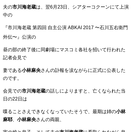
夫の
市川海老蔵
は、翌6月23日、シアターコクーンにて上演
中の
『市川海老蔵 第四回 自主公演 ABKAI 2017 〜石川五右衛門
外伝〜』公演
の
昼の部の終了後に同劇場にマスコミ各社を招いて行われた
記者会見で
妻である
小林麻央
さんの訃報を涙ながらに正式に公表した
のです。
会見での
市川海老蔵
の話しによりますと、亡くなられた当
日の22日は
喋ることさえできなくなっていたそうで、最期は姉の
小林
麻耶
、
小林麻央
さんの両親、