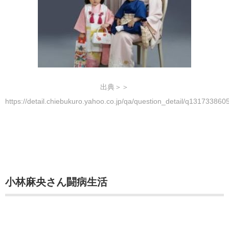
出典＞＞
https://detail.chiebukuro.yahoo.co.jp/qa/question_detail/q131733860
小林麻央さん闘病生活