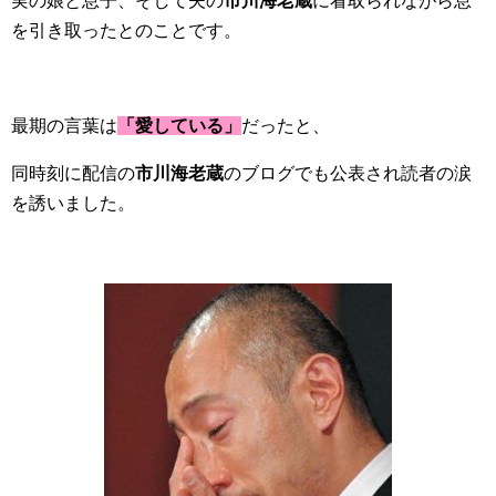
実の娘と息子、そして夫の
市川海老蔵
に看取られながら息
を引き取ったとのことです。
最期の言葉は
「愛している」
だったと、
同時刻に配信の
市川海老蔵
のブログでも公表され読者の涙
を誘いました。