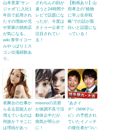
山本里菜”サン
ざわちんの顔が
【動画あり】山
ジャポ”に入社1
違うと24時間テ
田孝之の”植物
年目で起用され
レビで話題にな
に学ぶ生存戦
たその理由や兄
ったが、今度は
略”での話が面
や実家の焼肉店
タトゥー公表で
白いと話題にな
が気になる。
注目されてい
っている！
wiki 青学イコー
る！
ルやっぱりミス
コン出場経験あ
り。
表舞台の仕事か
misonoの旦那
”あさイ
ら去る芸能人が
が体調不良で活
チ”（NHKテレ
増えているのは
動休止中だが、
ビ）の予想され
何故か？そこに
病気が明らか
ていたイノッチ
は理由があっ
に！
の後任者がつい