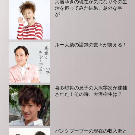
兵藤ゆきの現在が気になり今の生
活を追ってみた結果、意外な事
が！
ルー大柴の語録の数々が笑える！
喜多嶋舞の息子の大沢零次が逮捕
された！その時、大沢樹生は？
パンクブーブーの現在の収入源と