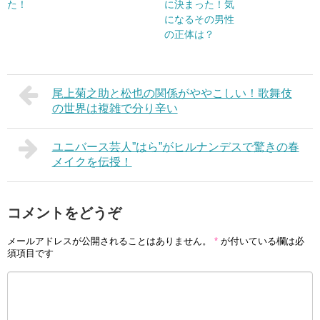
た！
に決まった！気
になるその男性
の正体は？
尾上菊之助と松也の関係がややこしい！歌舞伎
の世界は複雑で分り辛い
ユニバース芸人”はら”がヒルナンデスで驚きの春
メイクを伝授！
コメントをどうぞ
メールアドレスが公開されることはありません。
*
が付いている欄は必
須項目です