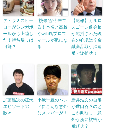
ティラミスヒー
”桃果”が今来て
【速報】カルロ
ローがシンガポ
る！本名と高校
スゴーン前会長
ールから上陸し
やwiki風プロフ
が逮捕された現
た！持ち帰りは
ィールが気にな
在の心境は？金
可能？
る
融商品取引法違
反で逮捕状！
加藤浩次の狂犬
小籔千豊のバン
新井浩文の自宅
エピソードの
ドにこんな意外
が世田谷区のど
数々
なメンバーが！
こか判明し、意
外な所に被害が
飛び火？