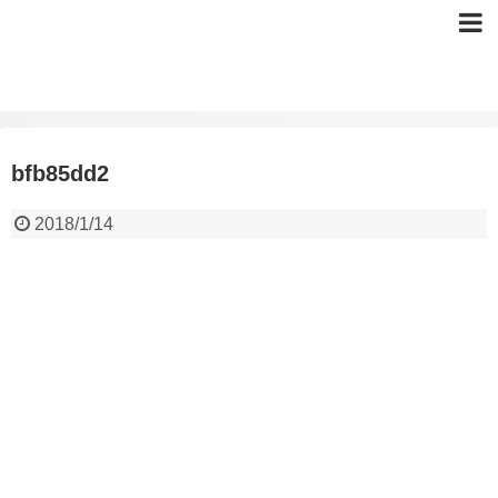
bfb85dd2
2018/1/14