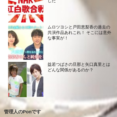
した
ムロツヨシと戸田恵梨香の過去の
共演作品あれこれ！ そこには意外
な事実が！
益若つばさの旦那と矢口真里とは
どんな関係があるのか？
管理人のPonです