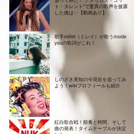
追ってみた！”アメリカズ・ゴッ
ト・タレント”で驚異の歌声を披露
した後は‥【動画あり】
歌手millet（ミレイ）が歌うinside
youの歌詞がこれ！
しのざき美知の今現在を追ってみ
よう！wikiプロフィールも紹介
紅白歌合戦！順番と時間、そして
曲の発表！タイムテーブルが決定