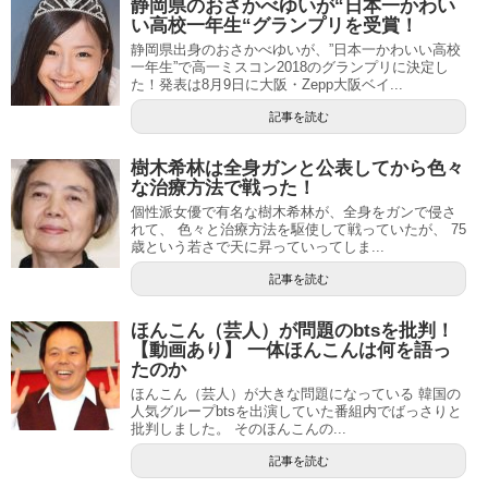
静岡県のおさかべゆいが“日本一かわい
い高校一年生“グランプリを受賞！
静岡県出身のおさかべゆいが、”日本一かわいい高校
一年生”で高一ミスコン2018のグランプリに決定し
た！発表は8月9日に大阪・Zepp大阪ベイ...
記事を読む
樹木希林は全身ガンと公表してから色々
な治療方法で戦った！
個性派女優で有名な樹木希林が、全身をガンで侵さ
れて、 色々と治療方法を駆使して戦っていたが、 75
歳という若さで天に昇っていってしま...
記事を読む
ほんこん（芸人）が問題のbtsを批判！
【動画あり】 一体ほんこんは何を語っ
たのか
ほんこん（芸人）が大きな問題になっている 韓国の
人気グループbtsを出演していた番組内でばっさりと
批判しました。 そのほんこんの...
記事を読む