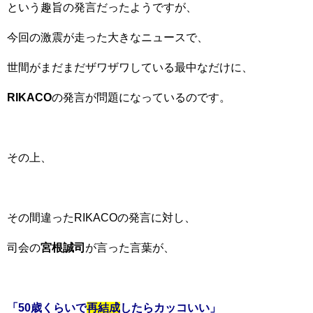
という趣旨の発言だったようですが、
今回の激震が走った大きなニュースで、
世間がまだまだザワザワしている最中なだけに、
RIKACO
の発言が問題になっているのです。
その上、
その間違ったRIKACOの発言に対し、
司会の
宮根誠司
が言った言葉が、
「50歳くらいで
再結成
したらカッコいい」