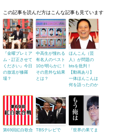
この記事を読んだ方はこんな記事も見ています
『金曜プレミア
中高生が憧れる
ほんこん（芸
ム・訂正させて
有名人のベスト
人）が問題の
ください』今日
10が明らかに！
btsを批判！
の放送が修羅
その意外な結果
【動画あり】
場？
とは？
一体ほんこんは
何を語ったのか
第69回紅白歌合
TBSテレビで
『世界の果てま