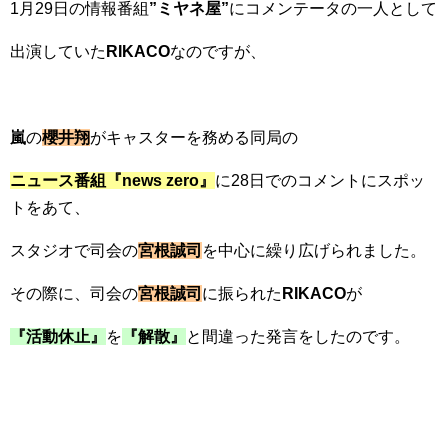
1月29日の情報番組
”ミヤネ屋”
にコメンテータの一人として
出演していた
RIKACO
なのですが、
嵐
の
櫻井翔
がキャスターを務める同局の
ニュース番組『news zero』
に28日でのコメントにスポッ
トをあて、
スタジオで司会の
宮根誠司
を中心に繰り広げられました。
その際に、司会の
宮根誠司
に振られた
RIKACO
が
『活動休止』
を
『解散』
と間違った発言をしたのです。