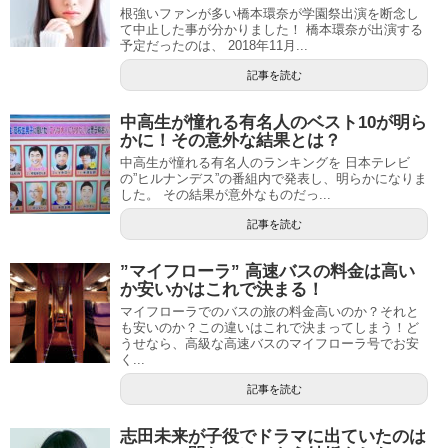
根強いファンが多い橋本環奈が学園祭出演を断念し
て中止した事が分かりました！ 橋本環奈が出演する
予定だったのは、 2018年11月...
記事を読む
中高生が憧れる有名人のベスト10が明ら
かに！その意外な結果とは？
中高生が憧れる有名人のランキングを 日本テレビ
の”ヒルナンデス”の番組内で発表し、明らかになりま
した。 その結果が意外なものだっ...
記事を読む
”マイフローラ” 高速バスの料金は高い
か安いかはこれで決まる！
マイフローラでのバスの旅の料金高いのか？それと
も安いのか？この違いはこれで決まってしまう！ど
うせなら、高級な高速バスのマイフローラ号でお安
く...
記事を読む
志田未来が子役でドラマに出ていたのは