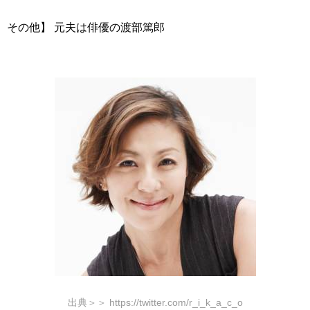
その他】 元夫は俳優の渡部篤郎
出典＞＞ https://twitter.com/r_i_k_a_c_o