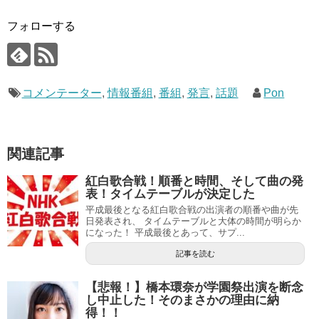
フォローする
コメンテーター
,
情報番組
,
番組
,
発言
,
話題
Pon
関連記事
紅白歌合戦！順番と時間、そして曲の発
表！タイムテーブルが決定した
平成最後となる紅白歌合戦の出演者の順番や曲が先
日発表され、 タイムテーブルと大体の時間が明らか
になった！ 平成最後とあって、サプ...
記事を読む
【悲報！】橋本環奈が学園祭出演を断念
し中止した！そのまさかの理由に納
得！！