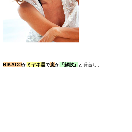
RIKACO
が
ミヤネ屋
で
嵐
が
『解散』
と発言し、