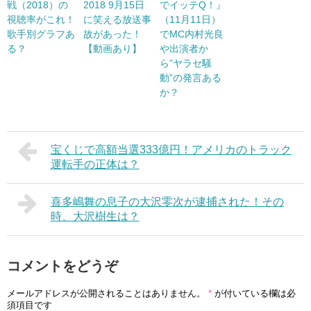
戦（2018）の
2018 9月15日
でイッテQ！』
視聴率がこれ！
に笑える放送事
（11月11日）
歌手別グラフあ
故があった！
でMC内村光良
る？
【動画あり】
や出演者か
ら”ヤラセ騒
動”の発言ある
か？
宝くじで高額当選333億円！アメリカのトラック
運転手の正体は？
喜多嶋舞の息子の大沢零次が逮捕された！その
時、大沢樹生は？
コメントをどうぞ
メールアドレスが公開されることはありません。
*
が付いている欄は必
須項目です