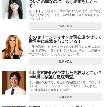
ついこの間なのに、もう結婚をしたっ
て！
志田未来が子役でドラマに出ていたのはついこの間
のような気がするけど、あの志田未来が結婚したん
ですって！
記事を読む
あのセリーヌディオンが現在激やせして
世界中に衝撃を与えている！
世界の歌姫、セリーヌディオンの現在の姿が 以前と
はまるで違い、激やせしている為に世界中に衝撃を
与えています。 いったい、セリーヌ...
記事を読む
山口憲昭医師が卒業した高校はどこか？
wiki風に検証し徹底調査。
今、注目を浴びている山口憲昭医師が 先日のフジテ
レビ系”ザ・ノンフィクション”で取り上げられた。
山口憲昭医師が卒業した高校...
記事を読む