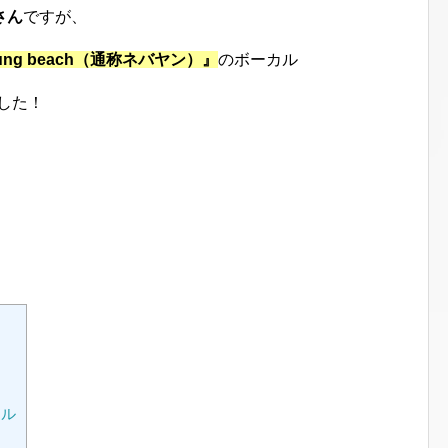
さん
ですが、
young beach（通称ネバヤン）』
のボーカル
した！
ール