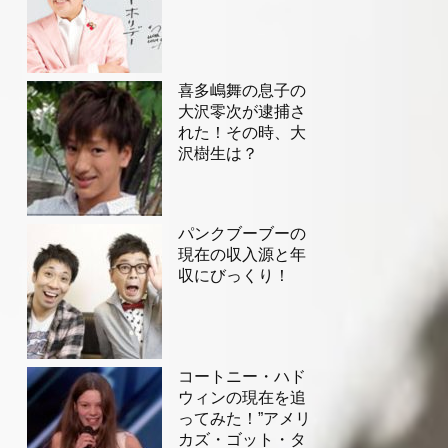
喜多嶋舞の息子の
大沢零次が逮捕さ
れた！その時、大
沢樹生は？
パンクブーブーの
現在の収入源と年
収にびっくり！
コートニー・ハド
ウィンの現在を追
ってみた！”アメリ
カズ・ゴット・タ