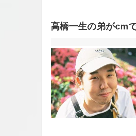
高橋一生の弟がcmで名