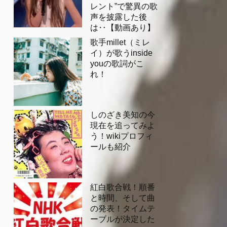
レント”で驚異の歌
声を披露した後
は‥【動画あり】
歌手millet（ミレ
イ）が歌うinside
youの歌詞がこ
れ！
しのざき美知の今
現在を追ってみよ
う！wikiプロフィ
ールも紹介
紅白歌合戦！順番
と時間、そして曲
の発表！タイムテ
ーブルが決定した