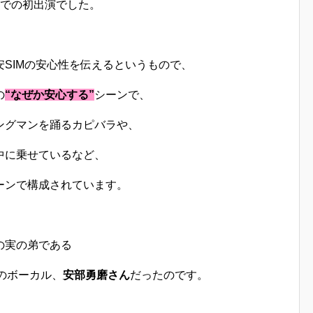
での初出演でした。
安SIMの安心性を伝えるというもので、
の
“なぜか安心する”
シーンで、
ングマンを踊るカピバラや、
中に乗せているなど、
ーンで構成されています。
の実の弟である
のボーカル、
安部勇磨さん
だったのです。