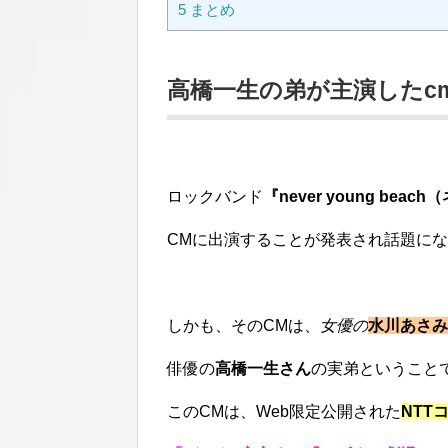
5
まとめ
高橋一生の弟が主演したc
ロックバンド
『never young bea
CMに出演することが発表され話題に
しかも、そのCMは、
女優の
水川あさみ
俳優の
高橋一生さん
の実弟ということ
このCMは、Web限定公開された
NTT