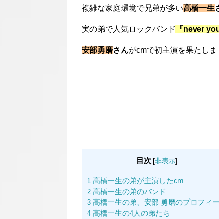
複雑な家庭環境で兄弟が多い
高橋一生
実の弟で人気ロックバンド
『never 
安部勇磨
さん
がcmで初主演を果たしま
目次
[
非表示
]
1
高橋一生の弟が主演したcm
2
高橋一生の弟のバンド
3
高橋一生の弟、安部 勇磨のプロフィ
4
高橋一生の4人の弟たち