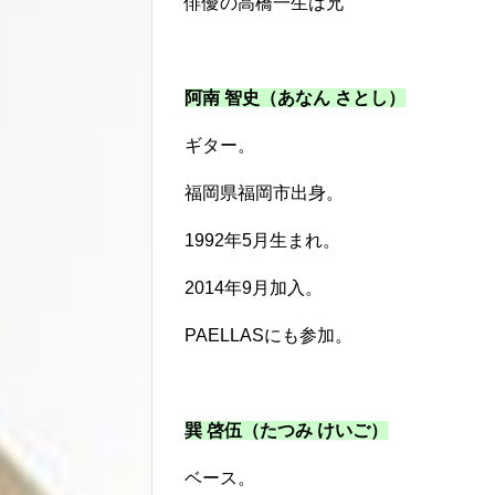
俳優の高橋一生は兄
阿南 智史（あなん さとし）
ギター。
福岡県福岡市出身。
1992年5月生まれ。
2014年9月加入。
PAELLASにも参加。
巽 啓伍（たつみ けいご）
ベース。