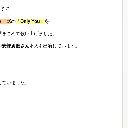
めてで、
ターズ
の
「Only You」
を
情をこめて歌い上げました。
が
安部勇磨さん
本人も出演しています。
て、
していました。