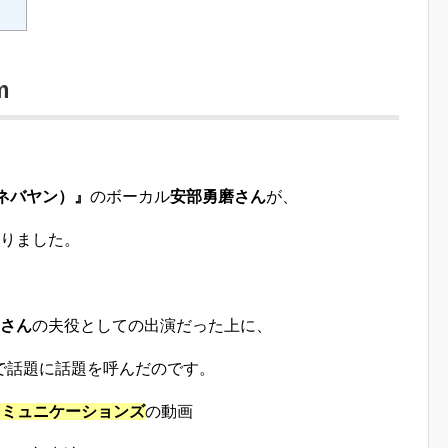
m
ch（ネバヤン）』
のボーカル
安部勇磨さん
が、
なりました。
さん
の夫役としての出演だった上に、
で話題に話題を呼んだのです。
コミュニケーションズ
の動画