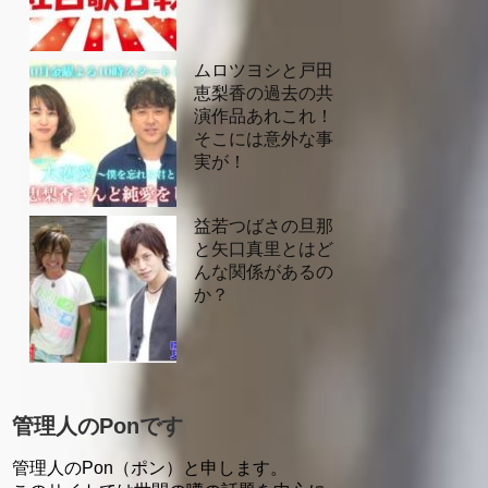
ムロツヨシと戸田
恵梨香の過去の共
演作品あれこれ！
そこには意外な事
実が！
益若つばさの旦那
と矢口真里とはど
んな関係があるの
か？
管理人のPonです
管理人のPon（ポン）と申します。