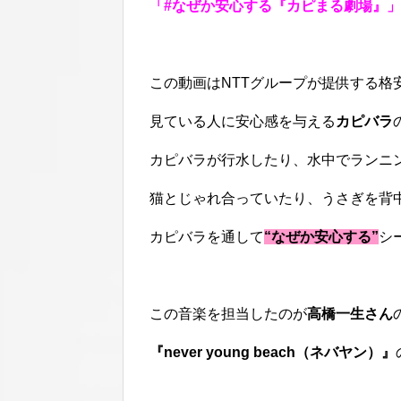
「#なぜか安心する『カピまる劇場』」
この動画はNTTグループが提供する格
見ている人に安心感を与える
カピバラ
カピバラが行水したり、水中でランニ
猫とじゃれ合っていたり、うさぎを背
カピバラを通して
“なぜか安心する”
シ
この音楽を担当したのが
高橋一生さん
『never young beach（ネバヤン）』