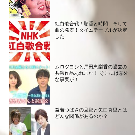
紅白歌合戦！順番と時間、そして
曲の発表！タイムテーブルが決定
した
ムロツヨシと戸田恵梨香の過去の
共演作品あれこれ！ そこには意外
な事実が！
益若つばさの旦那と矢口真里とは
どんな関係があるのか？