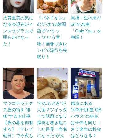
大貫亜美の気に
『パネチキン』
高橋一生の弟が
なる今現在がイ
の”パネ”は韓国
cmで名曲
ンスタグラムで
語で”バケッ
「Only You」を
明らかになっ
ト”という意
熱唱！
た！
味！画像つきレ
シピで流行を先
取り！
マツコデラック
”がんもどき”が
東京にある
ス夜の街を”徘
人面？ツイッタ
1000円床屋”QB
徊”するお仕事
ーで話題になり
ハウス”の料金
【夜の巷を徘徊
爆笑を巻き起こ
は子供も同じ！
する】（テレビ
した世界一有名
さて来年の料金
朝日）で今夜も
になった”がん
はどうなる？