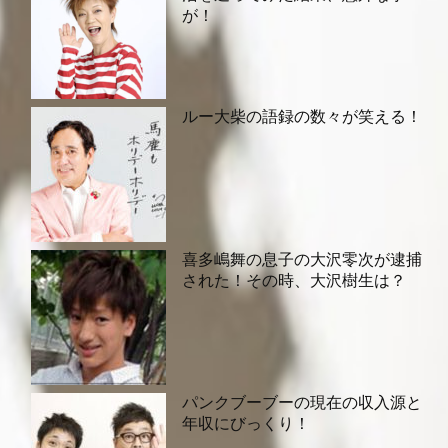
が！
ルー大柴の語録の数々が笑える！
喜多嶋舞の息子の大沢零次が逮捕
された！その時、大沢樹生は？
パンクブーブーの現在の収入源と
年収にびっくり！