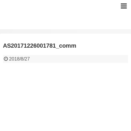
AS20171226001781_comm
2018/8/27