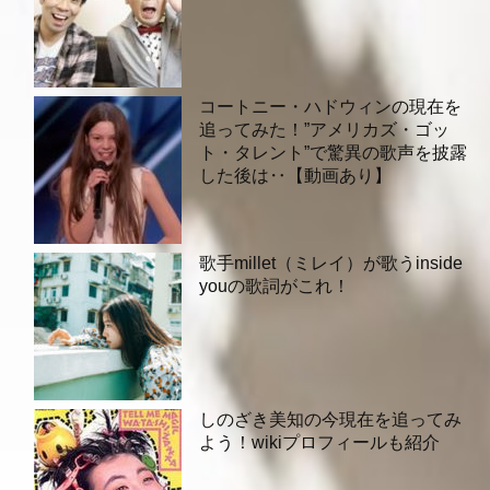
コートニー・ハドウィンの現在を
追ってみた！”アメリカズ・ゴッ
ト・タレント”で驚異の歌声を披露
した後は‥【動画あり】
歌手millet（ミレイ）が歌うinside
youの歌詞がこれ！
しのざき美知の今現在を追ってみ
よう！wikiプロフィールも紹介