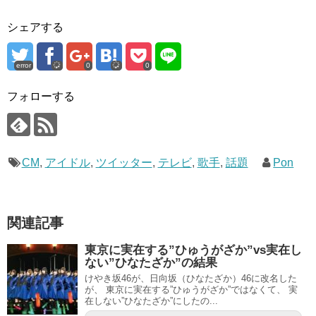
シェアする
error
0
0
フォローする
CM
,
アイドル
,
ツイッター
,
テレビ
,
歌手
,
話題
Pon
関連記事
東京に実在する”ひゅうがざか”vs実在し
ない”ひなたざか”の結果
けやき坂46が、日向坂（ひなたざか）46に改名した
が、 東京に実在する”ひゅうがざか”ではなくて、 実
在しない”ひなたざか”にしたの...