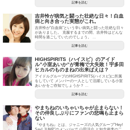
記事を読む
吉井怜が病気と闘った壮絶な日々！白血
病と向き合った実態がこれ。
吉井怜が”白血病”という辛い病気と闘った壮絶な日々
がありました。 克服するまでの間、吉井怜はどんな
時間を過ごしていたのでしょう。 ...
記事を読む
HIGHSPIRITS（ハイスピ）のアイド
ル”小室あいか”が青梅で大失敗！宇多田
ヒカルのものまねの出来ばえは？
アイドルグループのHIGHSPIRITS(ハイスピ)に所属
をしていて メンバーの一人として活躍している小室
あいかをご存知でしょうか？ ...
記事を読む
やまちねのいちゃいちゃが止まらない！
その仲良しぶりにファンの悲鳴も止まら
ない
『やまちね』とは、ジャニーズの人気グループ”Hey!
Say! JUMP”のメンバーで 山田涼介 と知念侑李の二