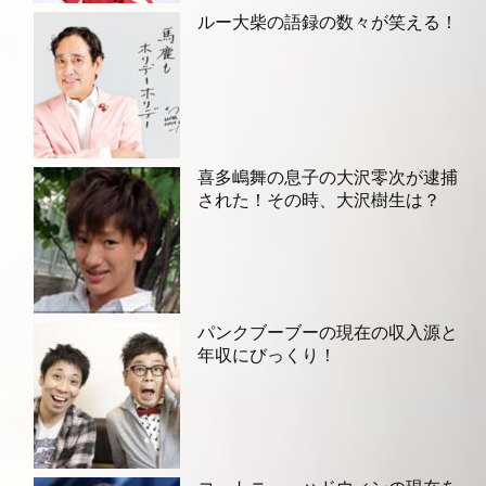
ルー大柴の語録の数々が笑える！
喜多嶋舞の息子の大沢零次が逮捕
された！その時、大沢樹生は？
パンクブーブーの現在の収入源と
年収にびっくり！