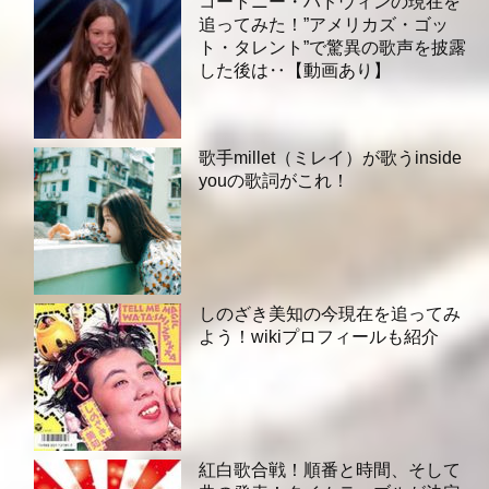
コートニー・ハドウィンの現在を
追ってみた！”アメリカズ・ゴッ
ト・タレント”で驚異の歌声を披露
した後は‥【動画あり】
歌手millet（ミレイ）が歌うinside
youの歌詞がこれ！
しのざき美知の今現在を追ってみ
よう！wikiプロフィールも紹介
紅白歌合戦！順番と時間、そして