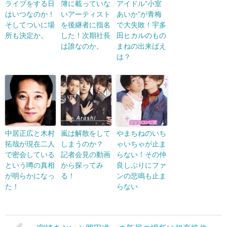
ライブをする日
簿に載っていな
アイドル”小室
はいつなのか！
いアーティスト
あいか”が青梅
そしてついに場
を後継者に指名
で大失敗！宇多
所も決定か。
した！次期社長
田ヒカルのもの
は誰なのか。
まねの出来ばえ
は？
中居正広と木村
嵐は解散をして
やまちねのいち
拓哉が現在二人
しまうのか？
ゃいちゃが止ま
で密会している
記者会見の動画
らない！その仲
という噂の真相
から探ってみ
良しぶりにファ
が明らかになっ
る！
ンの悲鳴も止ま
た！
らない