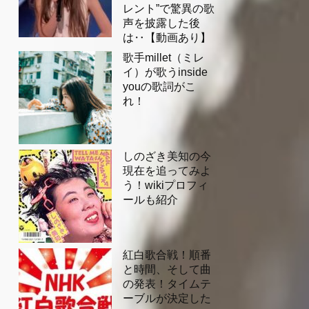
レント”で驚異の歌
声を披露した後
は‥【動画あり】
歌手millet（ミレ
イ）が歌うinside
youの歌詞がこ
れ！
しのざき美知の今
現在を追ってみよ
う！wikiプロフィ
ールも紹介
紅白歌合戦！順番
と時間、そして曲
の発表！タイムテ
ーブルが決定した