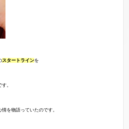
の
スタートライン
を
、
です。
心情を物語っていたのです。