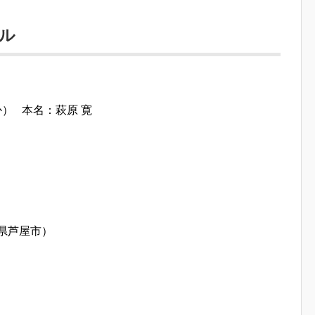
ール
か） 本名：萩原 寛
県芦屋市）