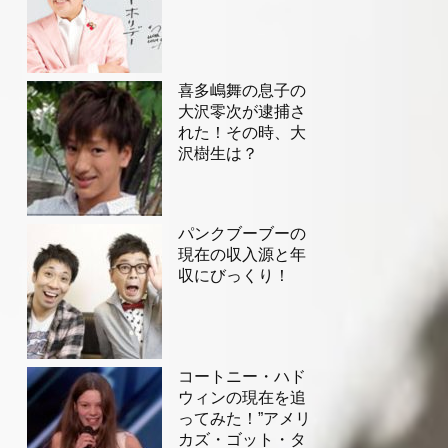
喜多嶋舞の息子の
大沢零次が逮捕さ
れた！その時、大
沢樹生は？
パンクブーブーの
現在の収入源と年
収にびっくり！
コートニー・ハド
ウィンの現在を追
ってみた！”アメリ
カズ・ゴット・タ