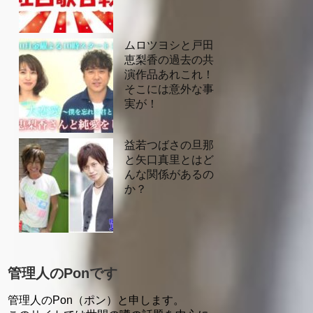
ムロツヨシと戸田
恵梨香の過去の共
演作品あれこれ！
そこには意外な事
実が！
益若つばさの旦那
と矢口真里とはど
んな関係があるの
か？
管理人のPonです
管理人のPon（ポン）と申します。