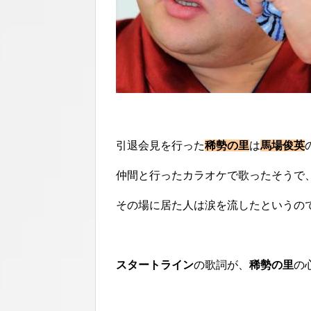
引退会見を行った
稀勢の里
は
馬場俊英
仲間と行ったカラオケで歌ったそうで
その場に居た人は涙を流したというの
スタートライン
の歌詞が、
稀勢の里
の