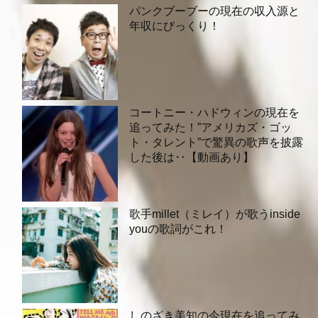
パンクブーブーの現在の収入源と
年収にびっくり！
コートニー・ハドウィンの現在を
追ってみた！”アメリカズ・ゴッ
ト・タレント”で驚異の歌声を披露
した後は‥【動画あり】
歌手millet（ミレイ）が歌うinside
youの歌詞がこれ！
しのざき美知の今現在を追ってみ