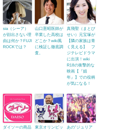
sia（シーア）
山口憲昭医師が
真飛聖（まとび
が顔出さない理
卒業した高校は
せい）元宝塚が
由は何か？FUJI
どこか？wiki風
【隣の家族は青
ROCKでは？
に検証し徹底調
く見える】 フ
査。
ジテレビドラマ
に出演！wiki
R18の衝撃的な
映画【『娼
年』】での役柄
が気になる！
ダイソーの商品
東京オリンピッ
あの”ジュリア