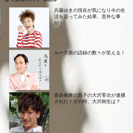
兵藤ゆきの現在が気になり今の生
活を追ってみた結果、意外な事
が！
ルー大柴の語録の数々が笑える！
喜多嶋舞の息子の大沢零次が逮捕
された！その時、大沢樹生は？