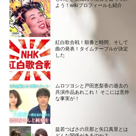
よう！wikiプロフィールも紹介
紅白歌合戦！順番と時間、そして
曲の発表！タイムテーブルが決定
した
ムロツヨシと戸田恵梨香の過去の
共演作品あれこれ！ そこには意外
な事実が！
益若つばさの旦那と矢口真里とは
どんな関係があるのか？