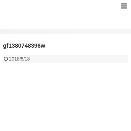
gf1380748396w
2018/8/18