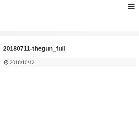
20180711-thegun_full
2018/10/12