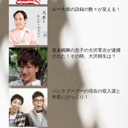
ルー大柴の語録の数々が笑える！
喜多嶋舞の息子の大沢零次が逮捕
された！その時、大沢樹生は？
パンクブーブーの現在の収入源と
年収にびっくり！