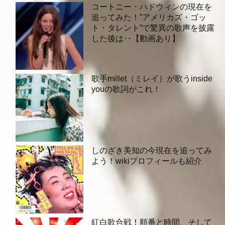
コートニー・ハドウィンの現在を
追ってみた！”アメリカズ・ゴッ
ト・タレント”で驚異の歌声を披露
した後は‥【動画あり】
歌手millet（ミレイ）が歌うinside
youの歌詞がこれ！
しのざき美知の今現在を追ってみ
よう！wikiプロフィールも紹介
紅白歌合戦！順番と時間、そして