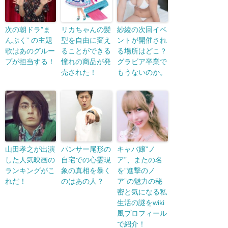
次の朝ドラ”ま
リカちゃんの髪
紗綾の次回イベ
んぷく” の主題
型を自由に変え
ントが開催され
歌はあのグルー
ることができる
る場所はどこ？
プが担当する！
憧れの商品が発
グラビア卒業で
売された！
もうないのか。
山田孝之が出演
パンサー尾形の
キャバ嬢”ノ
した人気映画の
自宅での心霊現
ア”、またの名
ランキングがこ
象の真相を暴く
を”進撃のノ
れだ！
のはあの人？
ア”の魅力の秘
密と気になる私
生活の謎をwiki
風プロフィール
で紹介！