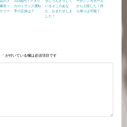
店のメ
333億円！アメリ
タにうんざりして
ーがシンガポール
爆笑！
カのトラック運転
いるそこのあな
から上陸した！持
ケリー
手の正体は？
た、おまたせしま
ち帰りは可能？
した！
。
*
が付いている欄は必須項目です