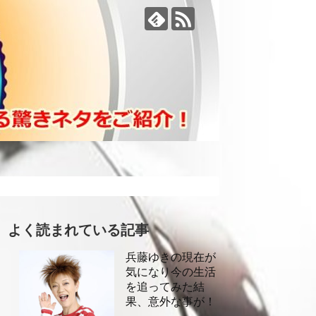
よく読まれている記事
兵藤ゆきの現在が
気になり今の生活
を追ってみた結
果、意外な事が！