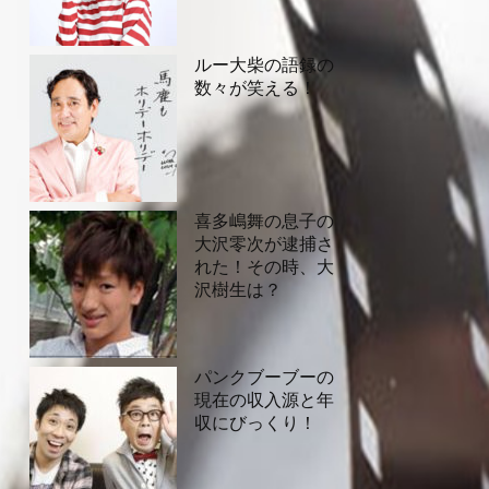
ルー大柴の語録の
数々が笑える！
喜多嶋舞の息子の
大沢零次が逮捕さ
れた！その時、大
沢樹生は？
パンクブーブーの
現在の収入源と年
収にびっくり！