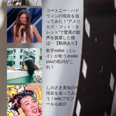
コートニー・ハド
ウィンの現在を追
ってみた！”アメリ
カズ・ゴット・タ
レント”で驚異の歌
声を披露した後
は‥【動画あり】
歌手millet（ミレ
イ）が歌うinside
youの歌詞がこ
れ！
しのざき美知の今
現在を追ってみよ
う！wikiプロフィ
ールも紹介