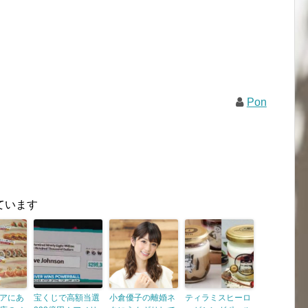
Pon
ています
アにあ
宝くじで高額当選
小倉優子の離婚ネ
ティラミスヒーロ