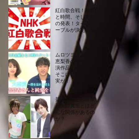
紅白歌合戦！順番
と時間、そして曲
の発表！タイムテ
ーブルが決定した
ムロツヨシと戸田
恵梨香の過去の共
演作品あれこれ！
そこには意外な事
実が！
益若つばさの旦那
と矢口真里とはど
んな関係があるの
か？