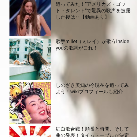
追ってみた！”アメリカズ・ゴッ
ト・タレント”で驚異の歌声を披露
した後は‥【動画あり】
歌手millet（ミレイ）が歌うinside
youの歌詞がこれ！
しのざき美知の今現在を追ってみ
よう！wikiプロフィールも紹介
紅白歌合戦！順番と時間、そして
曲の発表！タイムテーブルが決定