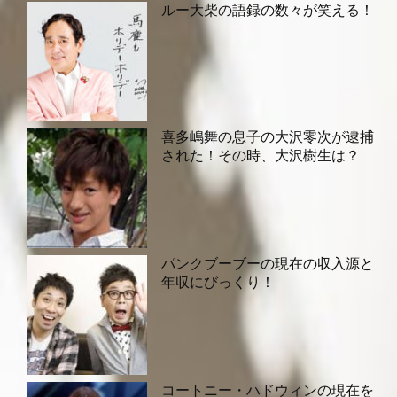
ルー大柴の語録の数々が笑える！
喜多嶋舞の息子の大沢零次が逮捕
された！その時、大沢樹生は？
パンクブーブーの現在の収入源と
年収にびっくり！
コートニー・ハドウィンの現在を