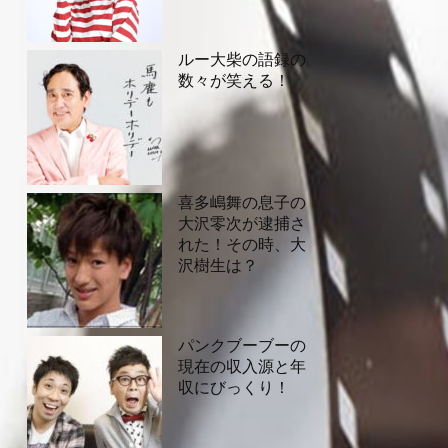
ルー大柴の語録の
数々が笑える！
喜多嶋舞の息子の
大沢零次が逮捕さ
れた！その時、大
沢樹生は？
パンクブーブーの
現在の収入源と年
収にびっくり！