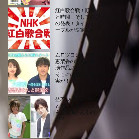
紅白歌合戦！順番
と時間、そして曲
の発表！タイムテ
ーブルが決定した
ムロツヨシと戸田
恵梨香の過去の共
演作品あれこれ！
そこには意外な事
実が！
益若つばさの旦那
と矢口真里とはど
んな関係があるの
か？