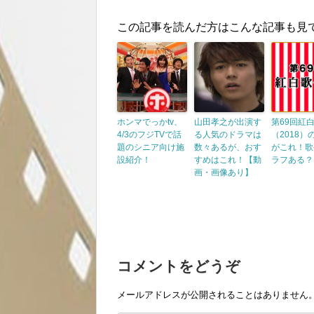
この記事を読んだ方はこんな記事も見
ホンマでっかtv、
山田孝之が出演す
第69回紅
4/3のフジTVで話
る人気のドラマは
（2018）
題のシニア向け施
数々あるが、おす
がこれ！歌
設紹介！
すめはこれ！【動
ラフある？
画・画像あり】
コメントをどうぞ
メールアドレスが公開されることはありません