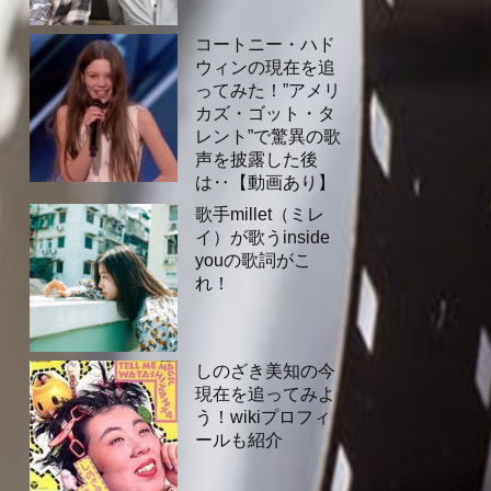
コートニー・ハド
ウィンの現在を追
ってみた！”アメリ
カズ・ゴット・タ
レント”で驚異の歌
声を披露した後
は‥【動画あり】
歌手millet（ミレ
イ）が歌うinside
youの歌詞がこ
れ！
しのざき美知の今
現在を追ってみよ
う！wikiプロフィ
ールも紹介