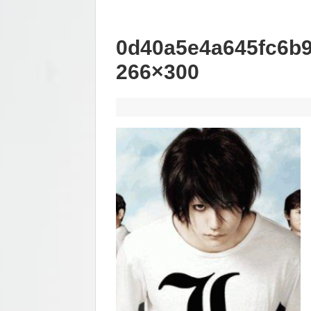
0d40a5e4a645fc6b9
266×300