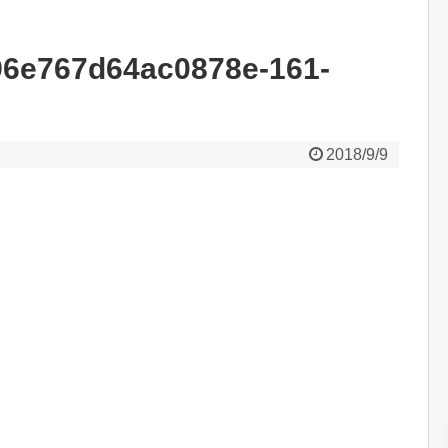
6e767d64ac0878e-161-
2018/9/9