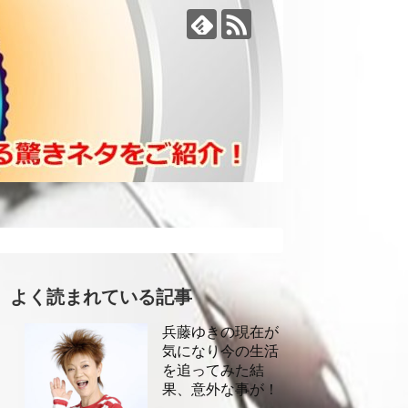
よく読まれている記事
兵藤ゆきの現在が
気になり今の生活
を追ってみた結
果、意外な事が！