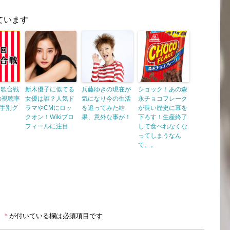
ています
白歌合戦
新木優子に似てる
兵藤ゆきの現在が
ショック！あの森
の視聴率
女優は誰？人気ド
気になり今の生活
永チョコフレーク
手別グ
ラマやCMにロッ
を追ってみた結
が長い歴史に幕を
クオン！Wikiプロ
果、意外な事が！
下ろす！生産終了
フィールに注目
して食べれなくな
ってしまうなん
て。。
。
*
が付いている欄は必須項目です