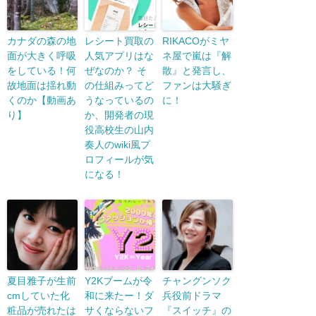
カナダの森の地
レシート買取の
RIKACOがミヤ
面が大きく呼吸
人気アプリはな
ネ屋で嵐は『解
をしている！何
ぜなのか？ そ
散』と発言し、
故地面は揺れ動
の仕組みってど
ファンは大騒ぎ
くのか【動画あ
うなっているの
に！
り】
か、開発者の現
役高校生の山内
奏人のwiki風プ
ロフィールが気
になる！
夏目雅子が生前
Y2Kブームが令
チャングンソク
cmしていた化
和に来たー！ダ
兵役前ドラマ
粧品が売れたは
サくならないフ
『スイッチ』の