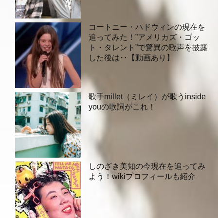
コートニー・ハドウィンの現在を
追ってみた！”アメリカズ・ゴッ
ト・タレント”で驚異の歌声を披露
した後は‥【動画あり】
歌手millet（ミレイ）が歌うinside
youの歌詞がこれ！
しのざき美知の今現在を追ってみ
よう！wikiプロフィールも紹介