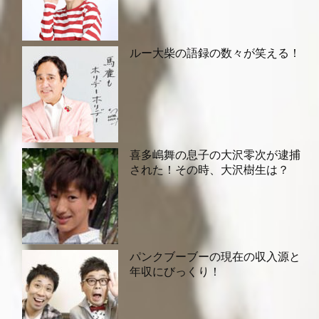
ルー大柴の語録の数々が笑える！
喜多嶋舞の息子の大沢零次が逮捕
された！その時、大沢樹生は？
パンクブーブーの現在の収入源と
年収にびっくり！