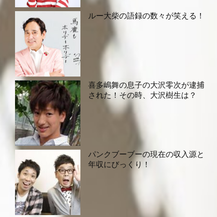
ルー大柴の語録の数々が笑える！
喜多嶋舞の息子の大沢零次が逮捕
された！その時、大沢樹生は？
パンクブーブーの現在の収入源と
年収にびっくり！