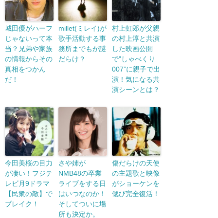
城田優がハーフ
millet(ミレイ)が
村上虹郎が父親
じゃないって本
歌手活動する事
の村上淳と共演
当？兄弟や家族
務所までもが謎
した映画公開
の情報からその
だらけ？
で”しゃべくり
真相をつかん
007”に親子で出
だ！
演！気になる共
演シーンとは？
今田美桜の目力
さや姉が
傷だらけの天使
が凄い！フジテ
NMB48の卒業
の主題歌と映像
レビ月9ドラマ
ライブをする日
がショーケンを
【民衆の敵】で
はいつなのか！
偲び完全復活！
ブレイク！
そしてついに場
所も決定か。