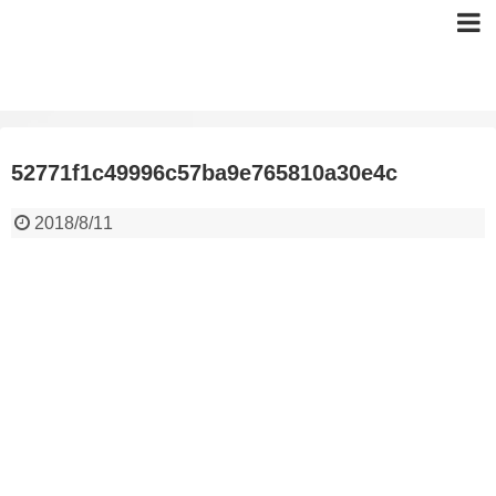
52771f1c49996c57ba9e765810a30e4c
2018/8/11