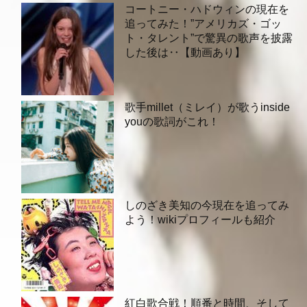
コートニー・ハドウィンの現在を
追ってみた！”アメリカズ・ゴッ
ト・タレント”で驚異の歌声を披露
した後は‥【動画あり】
歌手millet（ミレイ）が歌うinside
youの歌詞がこれ！
しのざき美知の今現在を追ってみ
よう！wikiプロフィールも紹介
紅白歌合戦！順番と時間、そして