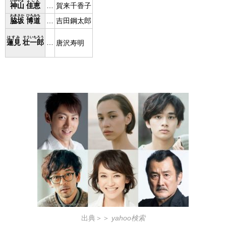
かみやま
よしえ
神山
佳恵
…
賀来千香子
わきさか
ひろみち
脇坂
博道
…
吉田鋼太郎
はすみ
そういちろう
蓮見
壮一郎
…
唐沢寿明
出典＞＞
yahoo検索