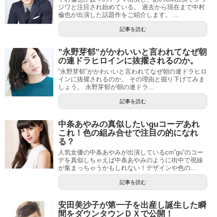
ジワと注目され始めている。 過去から現在まで中村
倫也が出演した話題作をご紹介します。 ...
記事を読む
”永野芽郁”がかわいいと言われてなぜ朝
の連ドラヒロインに抜擢されるのか。
”永野芽郁”がかわいいと言われてなぜ朝の連ドラヒロ
インに抜擢されるのか。 その理由と掘り下げてみま
しょう。 永野芽郁が朝の連ドラ...
記事を読む
中条あやみの真似したいguコーデあれ
これ！色の組み合せで注目の的になれ
る？
人気女優の中条あやみが出演しているcm”gu”のコー
デを真似しちゃえば中条あやみのように街中で視線
が集まっちゃうかもしれない！デザインや色の...
記事を読む
安田美沙子が第一子を出産し誕生した瞬
間をダウンタウンＤＸで公開！