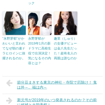
ック
”永野芽郁”がか
永野芽郁が
趣里（しゅり）
わいいと言われ
2019年1月の新
の女優デビュー
てなぜ朝の連ド
ドラマに高校生
は金八先生だっ
ラヒロインに抜
役で出演決定！
た！超有名人の
擢されるのか。
気になるその内
両親は誰なのか
容とは？
節分豆まきする東京の神社・寺院で厄除け！ 鬼
は外～、福は内～
新元号が2019年のいつ発表されるのか？その前
に候補と大胆予想！