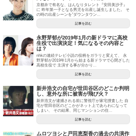
京都弁で有名な、はんなりタレント『安田美沙子』
に 昨年第一子となる男児を出産し誕生しました。 そ
の時の出産シーンを”ダウンタウン...
記事を読む
永野芽郁が2019年1月の新ドラマに高校
生役で出演決定！気になるその内容と
は？
nhkの連続テレビ小説の役柄をガラリと変えて、 永
野芽郁が2019年1月から始まる新ドラマで心閉ざした
高校生役で 主演する事が分かり...
記事を読む
新井浩文の自宅が世田谷区のどこか判明
し、意外な所に被害が飛び火？
新井浩文が逮捕される前に警視庁が家宅捜査した 自
宅が世田谷区のどこかがネット上であらわになって
しまい、 その結果、同じマンションの住...
記事を読む
ムロツヨシと戸田恵梨香の過去の共演作