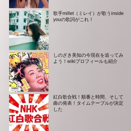
歌手millet（ミレイ）が歌うinside
youの歌詞がこれ！
しのざき美知の今現在を追ってみ
よう！wikiプロフィールも紹介
紅白歌合戦！順番と時間、そして
曲の発表！タイムテーブルが決定
した