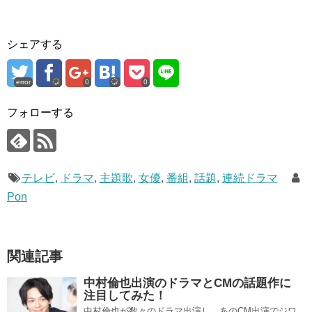
シェアする
error
0
0
フォローする
テレビ
,
ドラマ
,
主題歌
,
女優
,
番組
,
話題
,
連続ドラマ
Pon
関連記事
中村倫也出演のドラマとCMの話題作に
注目してみた！
中村倫也が数々のドラマ出演し、あのCM出演でジワ