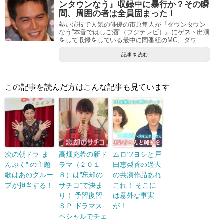
ンタウンなう』収録中に暴行か？その瞬
間、周囲の者は全員固まった！
熱い演技で人気の俳優の市原隼人が『ダウンタウン
なう”本音ではしご酒”（フジテレビ）』にゲスト出演
をして収録をしている最中に同番組のMC、ダウ...
記事を読む
この記事を読んだ方はこんな記事も見ています
次の朝ドラ”ま
高畑充希の新ド
ムロツヨシと戸
んぷく” の主題
ラマ（２０１
田恵梨香の過去
歌はあのグルー
８）は”忘却の
の共演作品あれ
プが担当する！
サチコ”で決ま
これ！ そこに
り！ 予習復習
は意外な事実
ＳＰ ドラマス
が！
ペシャルでチェ