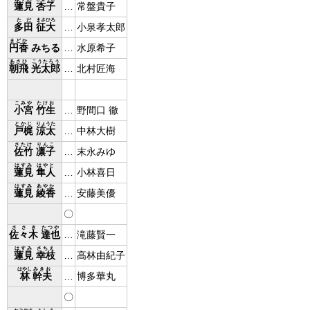
蓮見
杏子
…
常盤貴子
ただ
まさひろ
多田
征大
…
小泉孝太郎
まどか
円香
みちる
…
水原希子
あさひ
こうたろう
朝飛
光太郎
…
北村匠海
こみや
たけお
小宮
竹生
…
野間口 徹
とかじ
りょうた
戸梶
涼太
…
中林大樹
さたけ
りんこ
佐竹
凛子
…
末永みゆ
はすみ
はやと
蓮見
隼人
…
小林喜日
はすみ
あやか
蓮見
綾香
…
安藤美優
〇
ささき
たつや
佐々木
達也
…
滝藤賢一
はすみ
さちえ
蓮見
幸枝
…
高林由紀子
はやし
みきお
林
幹夫
…
博多華丸
〇