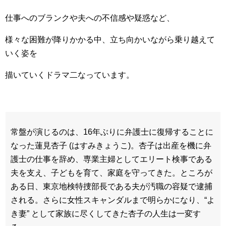
仕事へのブランクや夫への不信感や疑惑など、
様々な困難が降りかかる中、立ち向かいながら乗り越えて
いく姿を
描いていくドラマ二なっています。
常盤が演じるのは、16年ぶりに弁護士に復帰することに
なった蓮見杏子 (はすみきょうこ)。杏子は出産を機に弁
護士の仕事を辞め、専業主婦としてエリート検事である
夫を支え、子どもを育て、家庭を守ってきた。ところが
ある日、東京地検特捜部長である夫が汚職の容疑で逮捕
される。さらに女性スキャンダルまで明らかになり、“よ
き妻” として家族に尽くしてきた杏子の人生は一変す