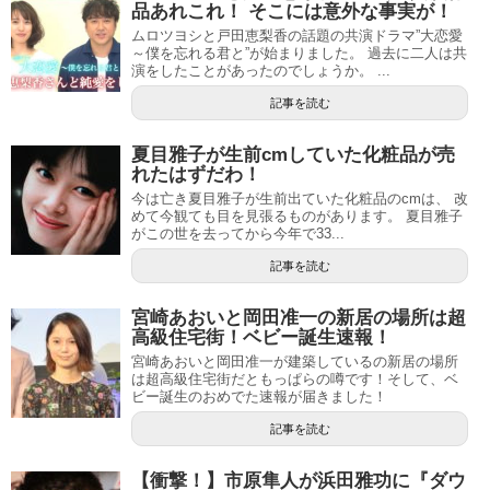
品あれこれ！ そこには意外な事実が！
ムロツヨシと戸田恵梨香の話題の共演ドラマ”大恋愛
～僕を忘れる君と”が始まりました。 過去に二人は共
演をしたことがあったのでしょうか。 ...
記事を読む
夏目雅子が生前cmしていた化粧品が売
れたはずだわ！
今は亡き夏目雅子が生前出ていた化粧品のcmは、 改
めて今観ても目を見張るものがあります。 夏目雅子
がこの世を去ってから今年で33...
記事を読む
宮崎あおいと岡田准一の新居の場所は超
高級住宅街！ベビー誕生速報！
宮崎あおいと岡田准一が建築しているの新居の場所
は超高級住宅街だともっぱらの噂です！そして、ベ
ビー誕生のおめでた速報が届きました！
記事を読む
【衝撃！】市原隼人が浜田雅功に『ダウ