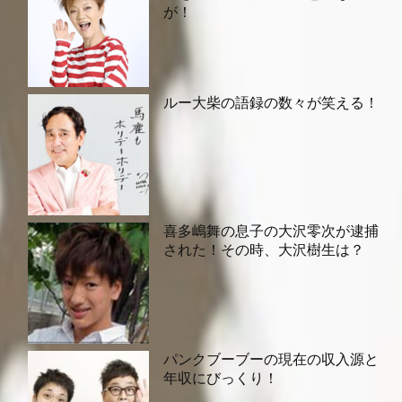
が！
ルー大柴の語録の数々が笑える！
喜多嶋舞の息子の大沢零次が逮捕
された！その時、大沢樹生は？
パンクブーブーの現在の収入源と
年収にびっくり！