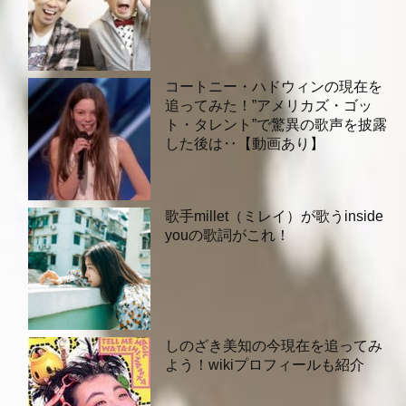
コートニー・ハドウィンの現在を
追ってみた！”アメリカズ・ゴッ
ト・タレント”で驚異の歌声を披露
した後は‥【動画あり】
歌手millet（ミレイ）が歌うinside
youの歌詞がこれ！
しのざき美知の今現在を追ってみ
よう！wikiプロフィールも紹介