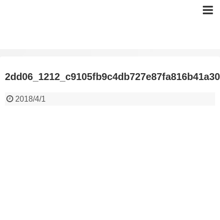
2dd06_1212_c9105fb9c4db727e87fa816b41a3
2018/4/1