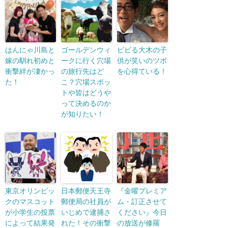
はんにゃ川島と
ゴールデンウィ
ビビる大木の子
嫁の馴れ初めと
ークに行く穴場
供が笑いのツボ
衝撃絆が凄かっ
の旅行先はど
を心得ている！
た！
こ？穴場スポッ
トや皆はどうや
って決めるのか
が知りたい！
東京オリンピッ
日本郵便天王寺
『金曜プレミア
クのマスコット
郵便局の社員が
ム・訂正させて
が小学生の投票
いじめで逮捕さ
ください』今日
によって結果発
れた！その衝撃
の放送が修羅