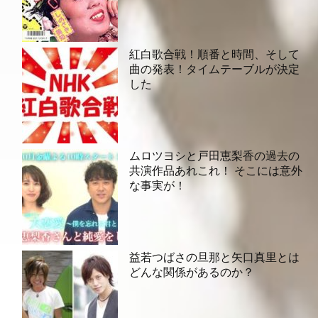
紅白歌合戦！順番と時間、そして
曲の発表！タイムテーブルが決定
した
ムロツヨシと戸田恵梨香の過去の
共演作品あれこれ！ そこには意外
な事実が！
益若つばさの旦那と矢口真里とは
どんな関係があるのか？