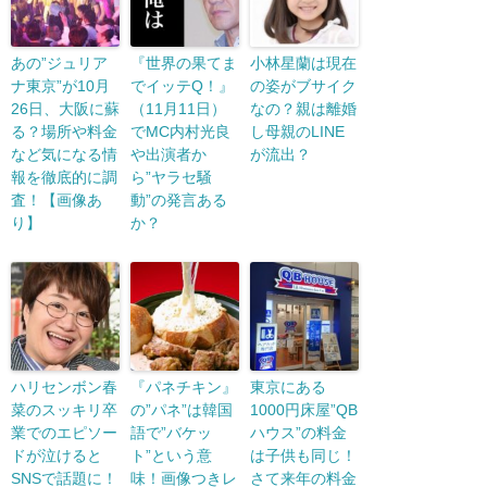
あの”ジュリア
『世界の果てま
小林星蘭は現在
ナ東京”が10月
でイッテQ！』
の姿がブサイク
26日、大阪に蘇
（11月11日）
なの？親は離婚
る？場所や料金
でMC内村光良
し母親のLINE
など気になる情
や出演者か
が流出？
報を徹底的に調
ら”ヤラセ騒
査！【画像あ
動”の発言ある
り】
か？
ハリセンボン春
『パネチキン』
東京にある
菜のスッキリ卒
の”パネ”は韓国
1000円床屋”QB
業でのエピソー
語で”バケッ
ハウス”の料金
ドが泣けると
ト”という意
は子供も同じ！
SNSで話題に！
味！画像つきレ
さて来年の料金