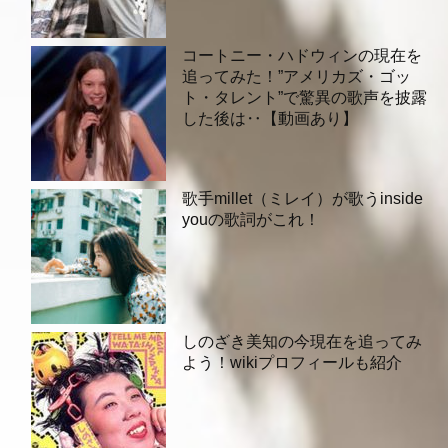
コートニー・ハドウィンの現在を
追ってみた！”アメリカズ・ゴッ
ト・タレント”で驚異の歌声を披露
した後は‥【動画あり】
歌手millet（ミレイ）が歌うinside
youの歌詞がこれ！
しのざき美知の今現在を追ってみ
よう！wikiプロフィールも紹介