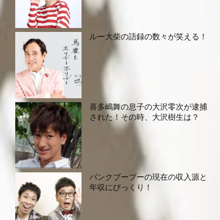
ルー大柴の語録の数々が笑える！
喜多嶋舞の息子の大沢零次が逮捕
された！その時、大沢樹生は？
パンクブーブーの現在の収入源と
年収にびっくり！