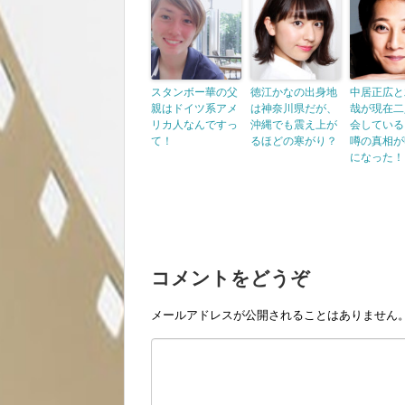
スタンボー華の父
徳江かなの出身地
中居正広と
親はドイツ系アメ
は神奈川県だが、
哉が現在二
リカ人なんですっ
沖縄でも震え上が
会している
て！
るほどの寒がり？
噂の真相が
になった！
コメントをどうぞ
メールアドレスが公開されることはありません