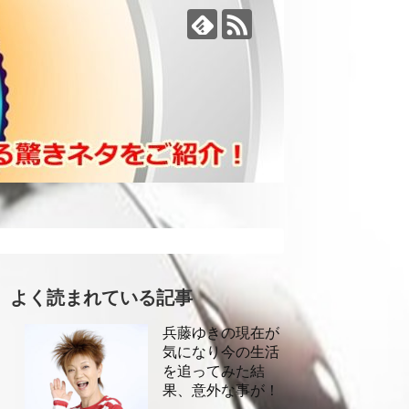
よく読まれている記事
兵藤ゆきの現在が
気になり今の生活
を追ってみた結
果、意外な事が！