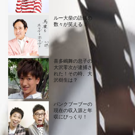
ルー大柴の語録の
数々が笑える！
喜多嶋舞の息子の
大沢零次が逮捕さ
れた！その時、大
沢樹生は？
パンクブーブーの
現在の収入源と年
収にびっくり！