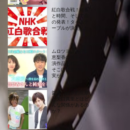
紅白歌合戦！順番
と時間、そして曲
の発表！タイムテ
ーブルが決定した
ムロツヨシと戸田
恵梨香の過去の共
演作品あれこれ！
そこには意外な事
実が！
益若つばさの旦那
と矢口真里とはど
んな関係があるの
か？