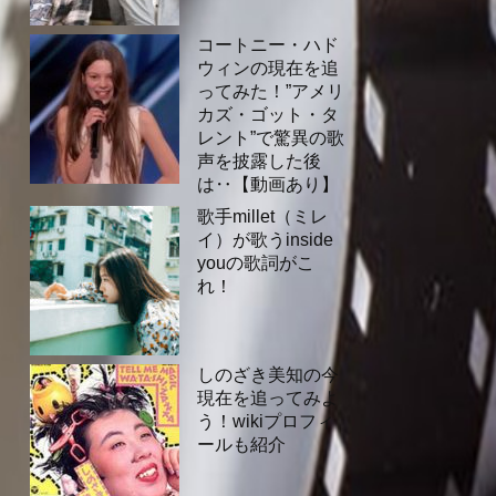
コートニー・ハド
ウィンの現在を追
ってみた！”アメリ
カズ・ゴット・タ
レント”で驚異の歌
声を披露した後
は‥【動画あり】
歌手millet（ミレ
イ）が歌うinside
youの歌詞がこ
れ！
しのざき美知の今
現在を追ってみよ
う！wikiプロフィ
ールも紹介