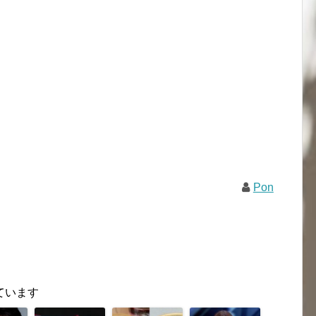
Pon
ています