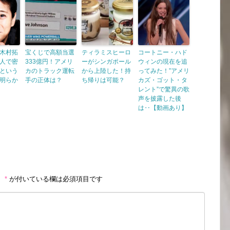
木村拓
宝くじで高額当選
ティラミスヒーロ
コートニー・ハド
人で密
333億円！アメリ
ーがシンガポール
ウィンの現在を追
という
カのトラック運転
から上陸した！持
ってみた！”アメリ
明らか
手の正体は？
ち帰りは可能？
カズ・ゴット・タ
レント”で驚異の歌
声を披露した後
は‥【動画あり】
。
*
が付いている欄は必須項目です