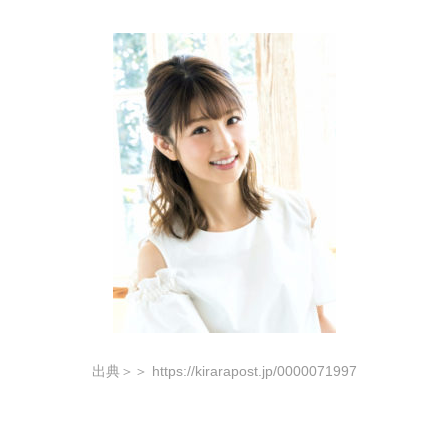
出典＞＞ https://kirarapost.jp/0000071997