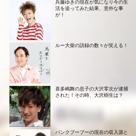
兵藤ゆきの現在が気になり今の生
活を追ってみた結果、意外な事
が！
ルー大柴の語録の数々が笑える！
喜多嶋舞の息子の大沢零次が逮捕
された！その時、大沢樹生は？
パンクブーブーの現在の収入源と