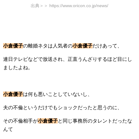
出典＞＞ https://www.oricon.co.jp/news/
小倉優子
の離婚ネタは人気者の
小倉優子
だけあって、
連日テレビなどで放送され、正直うんざりするほど目にし
ましたよね。
小倉優子
は何も悪いことしていないし、
夫の不倫というだけでもショックだったと思うのに、
その不倫相手が
小倉優子
と同じ事務所のタレントだったな
んて