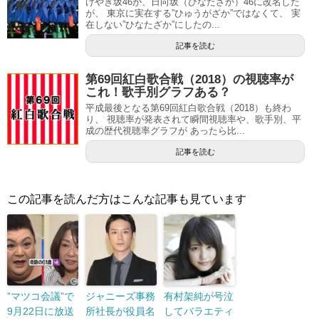
けやき坂46が、日向坂（ひなたざか）46に改名した
が、 東京に実在する”ひゅうがざか”ではなくて、 実
在しない”ひなたざか”にしたの...
記事を読む
第69回紅白歌合戦（2018）の視聴率が
これ！歌手別グラフある？
平成最後となる第69回紅白歌合戦（2018）も終わ
り、 視聴率が発表されて瞬間視聴率や、歌手別、平
成の歴代視聴率グラフが あったら比...
記事を読む
この記事を読んだ方はこんな記事も見ています
”マツコ会議”で
ジャニーズ事務
有村架純が号泣
9月22日に放送
所社長が役員名
してバラエティ