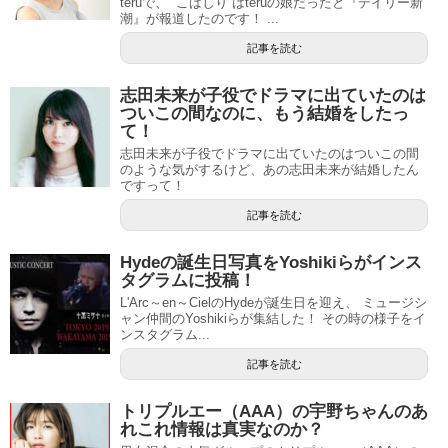
teruで、 ”こばしり”はteruの娘だったと『デイリー新
潮』が報道したのです！ ...
記事を読む
志田未来が子役でドラマに出ていたのは
ついこの間なのに、もう結婚をしたっ
て！
志田未来が子役でドラマに出ていたのはついこの間
のような気がするけど、あの志田未来が結婚したん
ですって！
記事を読む
Hydeの誕生日写真をYoshikiらがインス
タグラムに投稿！
L'Arc～en～CielのHydeが誕生日を迎え、 ミュージシ
ャン仲間のYoshikiらが集結した！ その時の様子をイ
ンスタグラム...
記事を読む
トリプルエー（AAA）の宇野ちゃんのあ
れこれ情報は真実なのか？