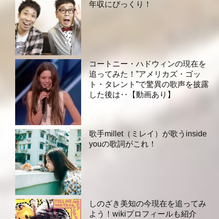
年収にびっくり！
コートニー・ハドウィンの現在を
追ってみた！”アメリカズ・ゴッ
ト・タレント”で驚異の歌声を披露
した後は‥【動画あり】
歌手millet（ミレイ）が歌うinside
youの歌詞がこれ！
しのざき美知の今現在を追ってみ
よう！wikiプロフィールも紹介