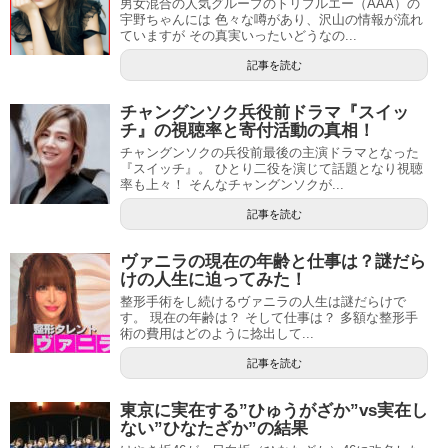
男女混合の人気グループのトリプルエー（AAA）の
宇野ちゃんには 色々な噂があり、沢山の情報が流れ
ていますが その真実いったいどうなの...
記事を読む
チャングンソク兵役前ドラマ『スイッ
チ』の視聴率と寄付活動の真相！
チャングンソクの兵役前最後の主演ドラマとなった
『スイッチ』。 ひとり二役を演じて話題となり視聴
率も上々！ そんなチャングンソクが...
記事を読む
ヴァニラの現在の年齢と仕事は？謎だら
けの人生に迫ってみた！
整形手術をし続けるヴァニラの人生は謎だらけで
す。 現在の年齢は？ そして仕事は？ 多額な整形手
術の費用はどのように捻出して...
記事を読む
東京に実在する”ひゅうがざか”vs実在し
ない”ひなたざか”の結果