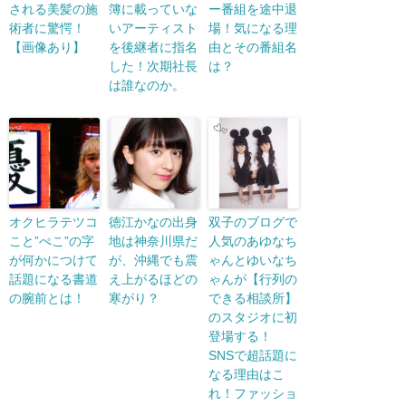
される美髪の施
簿に載っていな
ー番組を途中退
術者に驚愕！
いアーティスト
場！気になる理
【画像あり】
を後継者に指名
由とその番組名
した！次期社長
は？
は誰なのか。
オクヒラテツコ
徳江かなの出身
双子のブログで
こと”ぺこ”の字
地は神奈川県だ
人気のあゆなち
が何かにつけて
が、沖縄でも震
ゃんとゆいなち
話題になる書道
え上がるほどの
ゃんが【行列の
の腕前とは！
寒がり？
できる相談所】
のスタジオに初
登場する！
SNSで超話題に
なる理由はこ
れ！ファッショ