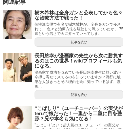
関連記事
樹木希林は全身ガンと公表してから色々
な治療方法で戦った！
個性派女優で有名な樹木希林が、全身をガンで侵さ
れて、 色々と治療方法を駆使して戦っていたが、 75
歳という若さで天に昇っていってしま...
記事を読む
長田悠幸が漫画家の先生から次に勝負す
るのはこの世界！wikiプロフィールも気
になる。
漫画家で成功を収めている長田悠幸先生に熱い波が
今押し寄せて来てるのを知っていますか？流行に敏
感な人はきっとその理由を既に知っているはず。漫
画...
記事を読む
”こばしり”（ユーチューバー）の実父が
teruで娘だった！一重から二重に目を整
形？兄や本名も気になる！
”こばしり”という超人気のユーチューバーの実父が