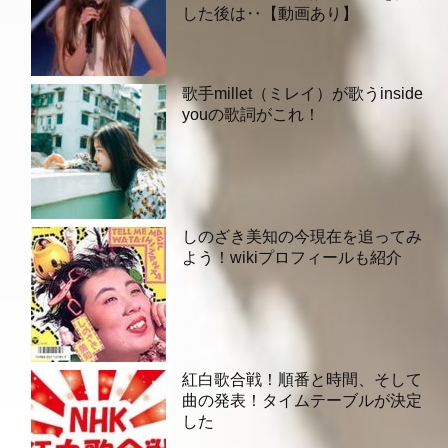
した後は‥【動画あり】
歌手millet（ミレイ）が歌うinside
youの歌詞がこれ！
しのざき美知の今現在を追ってみ
よう！wikiプロフィールも紹介
紅白歌合戦！順番と時間、そして
曲の発表！タイムテーブルが決定
した