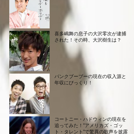
喜多嶋舞の息子の大沢零次が逮捕
された！その時、大沢樹生は？
パンクブーブーの現在の収入源と
年収にびっくり！
コートニー・ハドウィンの現在を
追ってみた！”アメリカズ・ゴッ
ト・タレント”で驚異の歌声を披露