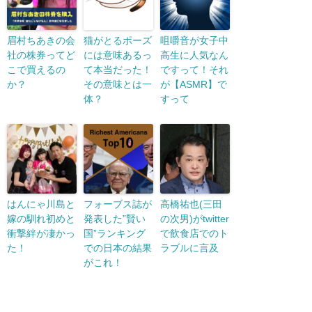
眉村ちあきの会
猫がとるポーズ
咀嚼音が女子中
社の株券ってど
には意味あるっ
高生に人気なん
こで買えるの
て本当だった！
ですって！それ
か？
その意味とは一
が【ASMR】で
体？
すって
はんにゃ川島と
フォーブス誌が
高橋祐也(三田
嫁の馴れ初めと
発表した”賢い
の次男)がtwitter
衝撃絆が凄かっ
国”ランキング
で飲食店でのト
た！
での日本の結果
ラブルに言及
がこれ！