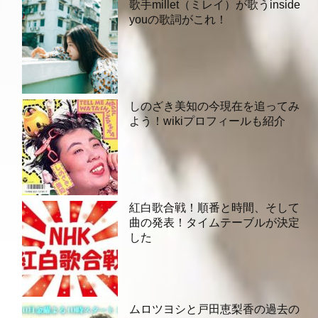
歌手millet（ミレイ）が歌うinside
youの歌詞がこれ！
しのざき美知の今現在を追ってみ
よう！wikiプロフィールも紹介
紅白歌合戦！順番と時間、そして
曲の発表！タイムテーブルが決定
した
ムロツヨシと戸田恵梨香の過去の