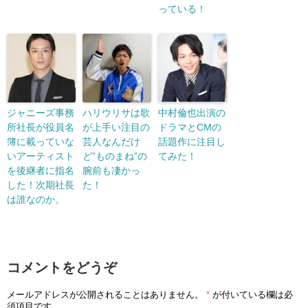
っている！
ジャニーズ事務
ハリウリサは歌
中村倫也出演の
所社長が役員名
が上手い注目の
ドラマとCMの
簿に載っていな
芸人なんだけ
話題作に注目し
いアーティスト
ど”ものまね”の
てみた！
を後継者に指名
腕前も凄かっ
した！次期社長
た！
は誰なのか。
コメントをどうぞ
メールアドレスが公開されることはありません。
*
が付いている欄は必
須項目です