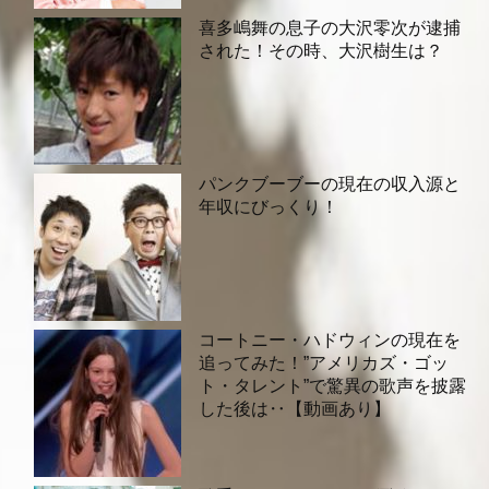
喜多嶋舞の息子の大沢零次が逮捕
された！その時、大沢樹生は？
パンクブーブーの現在の収入源と
年収にびっくり！
コートニー・ハドウィンの現在を
追ってみた！”アメリカズ・ゴッ
ト・タレント”で驚異の歌声を披露
した後は‥【動画あり】