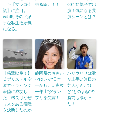
した【マツコ会
振る舞い！！
007”に親子で出
議】に注目。
演！気になる共
wiki風 そのド派
演シーンとは？
手な私生活が気
になる。
【衝撃映像！】
静岡県のおさか
ハリウリサは歌
英ブリストル空
べゆいが“日本
が上手い注目の
港でクラビング
一かわいい高校
芸人なんだけ
着陸に成功し
一年生“グラン
ど”ものまね”の
た！機長はなぜ
プリを受賞！
腕前も凄かっ
リスクある着陸
た！
を決断したのか