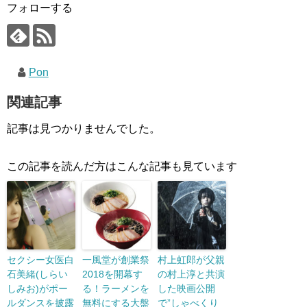
フォローする
Pon
関連記事
記事は見つかりませんでした。
この記事を読んだ方はこんな記事も見ています
セクシー女医白
一風堂が創業祭
村上虹郎が父親
石美緒(しらい
2018を開幕す
の村上淳と共演
しみお)がポー
る！ラーメンを
した映画公開
ルダンスを披露
無料にする大盤
で”しゃべくり