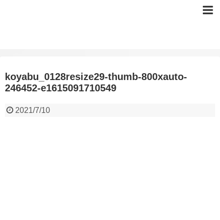
koyabu_0128resize29-thumb-800xauto-
246452-e1615091710549
2021/7/10