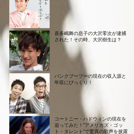
喜多嶋舞の息子の大沢零次が逮捕
された！その時、大沢樹生は？
パンクブーブーの現在の収入源と
年収にびっくり！
コートニー・ハドウィンの現在を
追ってみた！”アメリカズ・ゴッ
ト・タレント”で驚異の歌声を披露