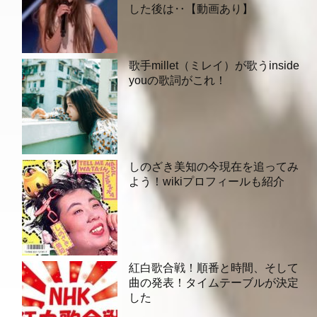
した後は‥【動画あり】
歌手millet（ミレイ）が歌うinside
youの歌詞がこれ！
しのざき美知の今現在を追ってみ
よう！wikiプロフィールも紹介
紅白歌合戦！順番と時間、そして
曲の発表！タイムテーブルが決定
した