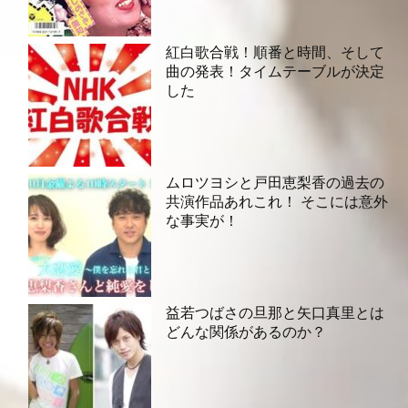
紅白歌合戦！順番と時間、そして
曲の発表！タイムテーブルが決定
した
ムロツヨシと戸田恵梨香の過去の
共演作品あれこれ！ そこには意外
な事実が！
益若つばさの旦那と矢口真里とは
どんな関係があるのか？