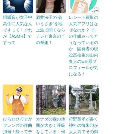
咀嚼音が女子中
酒井法子の”蒼
レシート買取の
高生に人気なん
いうさぎ”を地
人気アプリはな
ですって！それ
上波で聞くなら
ぜなのか？ そ
が【ASMR】で
テレビ東京のこ
の仕組みってど
すって
の番組！
うなっているの
か、開発者の現
役高校生の山内
奏人のwiki風プ
ロフィールが気
になる！
ひろせひろせが
カナダの森の地
狩野英孝が書く
フレンズの作曲
面が大きく呼吸
神社の御朱印が
担当！酔ってテ
をしている！何
大人気でその御