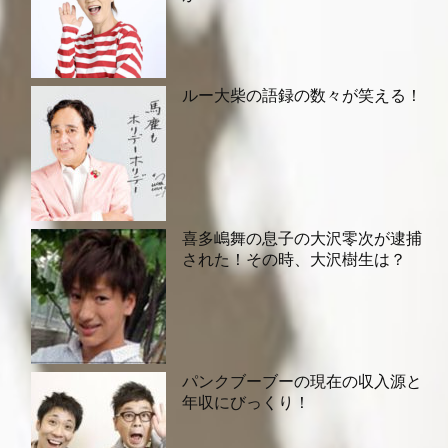
ルー大柴の語録の数々が笑える！
喜多嶋舞の息子の大沢零次が逮捕
された！その時、大沢樹生は？
パンクブーブーの現在の収入源と
年収にびっくり！