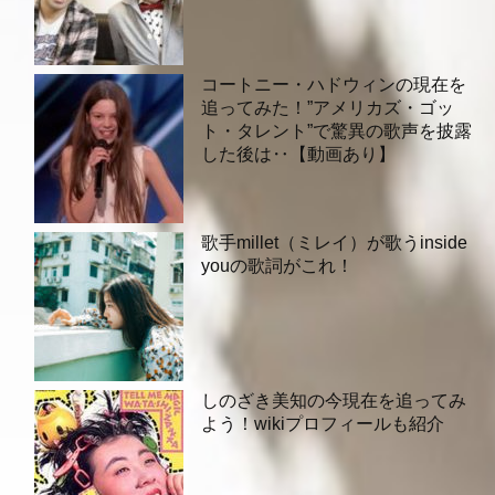
コートニー・ハドウィンの現在を
追ってみた！”アメリカズ・ゴッ
ト・タレント”で驚異の歌声を披露
した後は‥【動画あり】
歌手millet（ミレイ）が歌うinside
youの歌詞がこれ！
しのざき美知の今現在を追ってみ
よう！wikiプロフィールも紹介