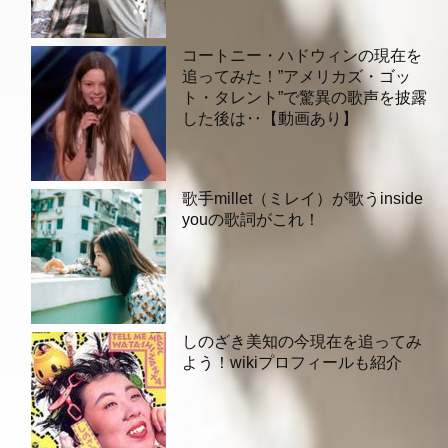
コートニー・ハドウィンの現在を
追ってみた！”アメリカズ・ゴッ
ト・タレント”で驚異の歌声を披露
した後は‥【動画あり】
歌手millet（ミレイ）が歌うinside
youの歌詞がこれ！
しのざき美知の今現在を追ってみ
よう！wikiプロフィールも紹介