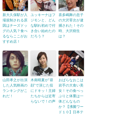
新大久保駅が入
ユッキーナはフ
喜多嶋舞の息子
場規制される原
ジモンと、どん
の大沢零次が逮
因はチーズドッ
な馴れ初めで付
捕された！その
グの人気？食べ
き合い始めたの
時、大沢樹生
るならここがお
だろう？
は？
すすめ店！
山田孝之が出演
木南晴夏が”昼
おばらなおこは
した人気映画の
顔”で演じた役
岩手の大食い美
ランキングがこ
にドキッ！主婦
女！その食べっ
れだ！
たちからは近寄
ぷりと体重は一
らないで！の声
体どんなもの
か？【沸騰ワー
ド１０】日本テ