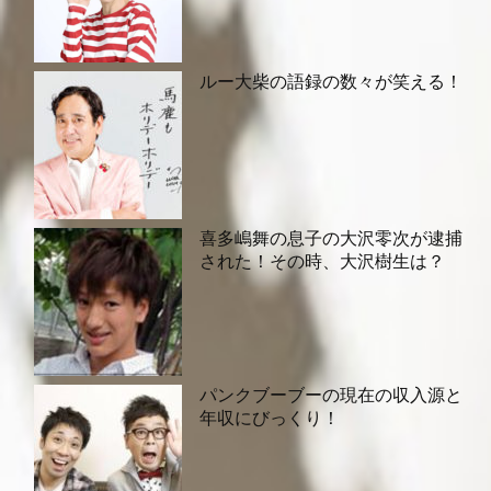
ルー大柴の語録の数々が笑える！
喜多嶋舞の息子の大沢零次が逮捕
された！その時、大沢樹生は？
パンクブーブーの現在の収入源と
年収にびっくり！