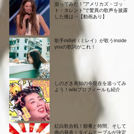
追ってみた！”アメリカズ・ゴッ
ト・タレント”で驚異の歌声を披露
した後は‥【動画あり】
歌手millet（ミレイ）が歌うinside
youの歌詞がこれ！
しのざき美知の今現在を追ってみ
よう！wikiプロフィールも紹介
紅白歌合戦！順番と時間、そして
曲の発表！タイムテーブルが決定