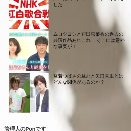
した
ムロツヨシと戸田恵梨香の過去の
共演作品あれこれ！ そこには意外
な事実が！
益若つばさの旦那と矢口真里とは
どんな関係があるのか？
管理人のPonです