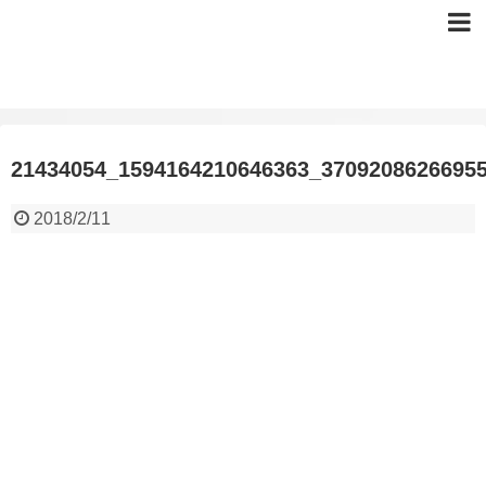
21434054_1594164210646363_3709208626695
2018/2/11