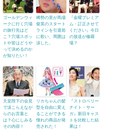
ゴールデンウィ
稀勢の里が馬場
『金曜プレミア
ークに行く穴場
俊英のスタート
ム・訂正させて
の旅行先はど
ラインを引退前
ください』今日
こ？穴場スポッ
に歌い、周囲は
の放送が修羅
トや皆はどうや
涙した。
場？
って決めるのか
が知りたい！
天皇陛下の会見
リカちゃんの髪
『ストロベリー
で涙こらえなが
型を自由に変え
ナイト・サー
らのお言葉と
ることができる
ガ』新旧キャス
は？心にしみる
憧れの商品が発
トを比較した結
その内容！
売された！
果は！