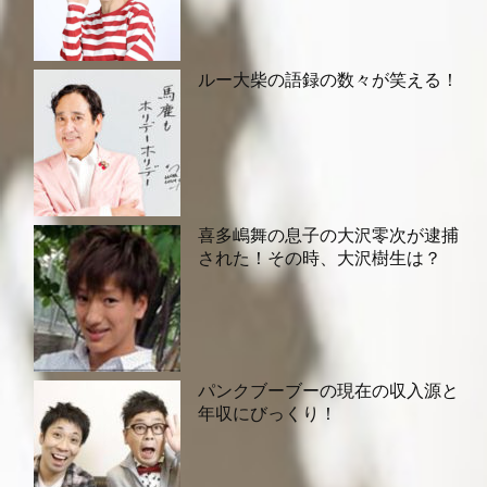
ルー大柴の語録の数々が笑える！
喜多嶋舞の息子の大沢零次が逮捕
された！その時、大沢樹生は？
パンクブーブーの現在の収入源と
年収にびっくり！