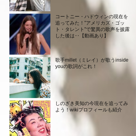
コートニー・ハドウィンの現在を
追ってみた！”アメリカズ・ゴッ
ト・タレント”で驚異の歌声を披露
した後は‥【動画あり】
歌手millet（ミレイ）が歌うinside
youの歌詞がこれ！
しのざき美知の今現在を追ってみ
よう！wikiプロフィールも紹介