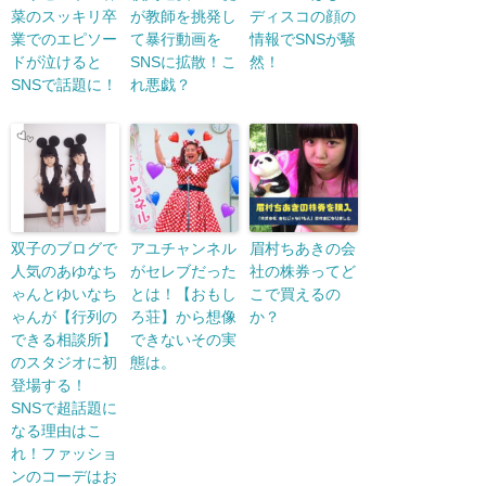
菜のスッキリ卒
が教師を挑発し
ディスコの顔の
業でのエピソー
て暴行動画を
情報でSNSが騒
ドが泣けると
SNSに拡散！こ
然！
SNSで話題に！
れ悪戯？
双子のブログで
アユチャンネル
眉村ちあきの会
人気のあゆなち
がセレブだった
社の株券ってど
ゃんとゆいなち
とは！【おもし
こで買えるの
ゃんが【行列の
ろ荘】から想像
か？
できる相談所】
できないその実
のスタジオに初
態は。
登場する！
SNSで超話題に
なる理由はこ
れ！ファッショ
ンのコーデはお