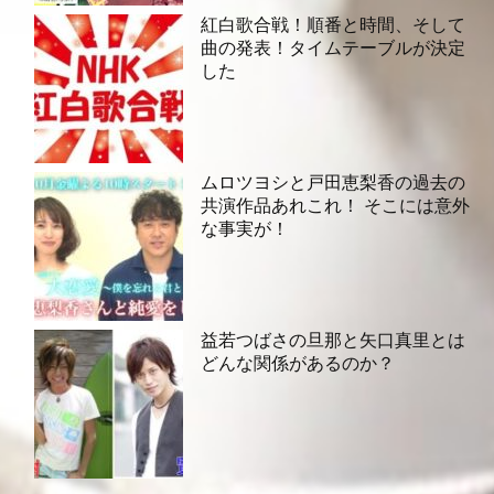
紅白歌合戦！順番と時間、そして
曲の発表！タイムテーブルが決定
した
ムロツヨシと戸田恵梨香の過去の
共演作品あれこれ！ そこには意外
な事実が！
益若つばさの旦那と矢口真里とは
どんな関係があるのか？