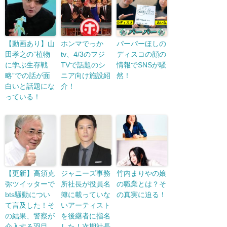
【動画あり】山
ホンマでっか
パーパーほしの
田孝之の”植物
tv、4/3のフジ
ディスコの顔の
に学ぶ生存戦
TVで話題のシ
情報でSNSが騒
略”での話が面
ニア向け施設紹
然！
白いと話題にな
介！
っている！
【更新】高須克
ジャニーズ事務
竹内まりやの娘
弥ツイッターで
所社長が役員名
の職業とは？そ
bts騒動につい
簿に載っていな
の真実に迫る！
て言及した！そ
いアーティスト
の結果、警察が
を後継者に指名
介入する羽目
した！次期社長