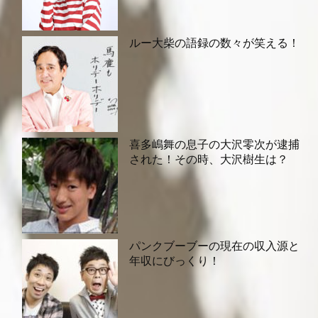
ルー大柴の語録の数々が笑える！
喜多嶋舞の息子の大沢零次が逮捕
された！その時、大沢樹生は？
パンクブーブーの現在の収入源と
年収にびっくり！