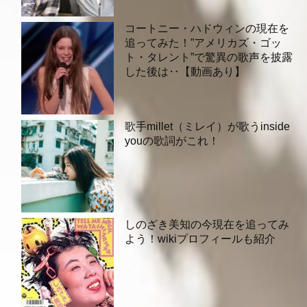
コートニー・ハドウィンの現在を
追ってみた！”アメリカズ・ゴッ
ト・タレント”で驚異の歌声を披露
した後は‥【動画あり】
歌手millet（ミレイ）が歌うinside
youの歌詞がこれ！
しのざき美知の今現在を追ってみ
よう！wikiプロフィールも紹介