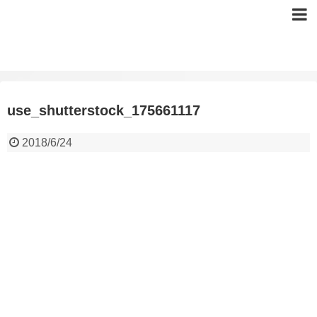
use_shutterstock_175661117
2018/6/24