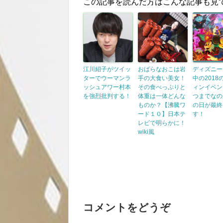
この記事を読んだ方はこんな記事も見
江川紹子がツイッ
おばらなおこは岩
ディズニー
ターでウーマンラ
手の大食い美女！
中の2018
ッシュアワー村本
その食べっぷりと
ィンイベン
を強烈批判する！
体重は一体どんな
つまでなの
ものか？【沸騰ワ
の日が最終
ード１０】日本テ
す！
レビで明らかに！
wiki風
コメントをどうぞ