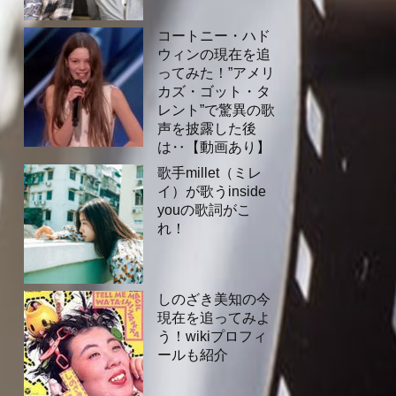
コートニー・ハド
ウィンの現在を追
ってみた！”アメリ
カズ・ゴット・タ
レント”で驚異の歌
声を披露した後
は‥【動画あり】
歌手millet（ミレ
イ）が歌うinside
youの歌詞がこ
れ！
しのざき美知の今
現在を追ってみよ
う！wikiプロフィ
ールも紹介