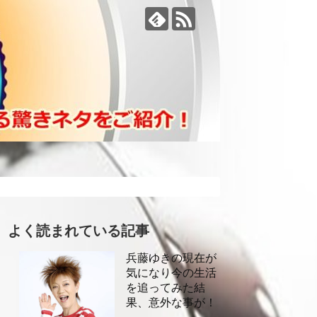
よく読まれている記事
兵藤ゆきの現在が
気になり今の生活
を追ってみた結
果、意外な事が！