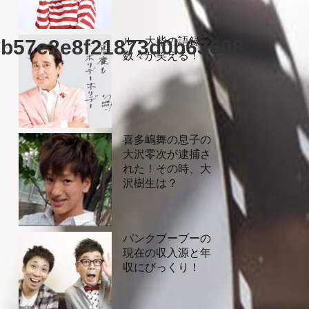
ルー大柴の語録の
db57e2e8f21873d0b63608
数々が笑える！
喜多嶋舞の息子の
大沢零次が逮捕さ
れた！その時、大
沢樹生は？
パンクブーブーの
現在の収入源と年
収にびっくり！