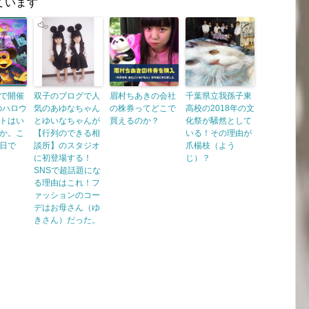
ています
で開催
双子のブログで人
眉村ちあきの会社
千葉県立我孫子東
のハロウ
気のあゆなちゃん
の株券ってどこで
高校の2018年の文
トはい
とゆいなちゃんが
買えるのか？
化祭が騒然として
か。こ
【行列のできる相
いる！その理由が
日で
談所】のスタジオ
爪楊枝（よう
に初登場する！
じ）？
SNSで超話題にな
る理由はこれ！フ
ァッションのコー
デはお母さん（ゆ
きさん）だった。