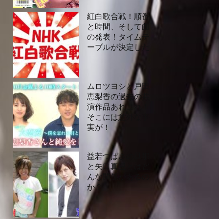
紅白歌合戦！順番
と時間、そして曲
の発表！タイムテ
ーブルが決定した
ムロツヨシと戸田
恵梨香の過去の共
演作品あれこれ！
そこには意外な事
実が！
益若つばさの旦那
と矢口真里とはど
んな関係があるの
か？