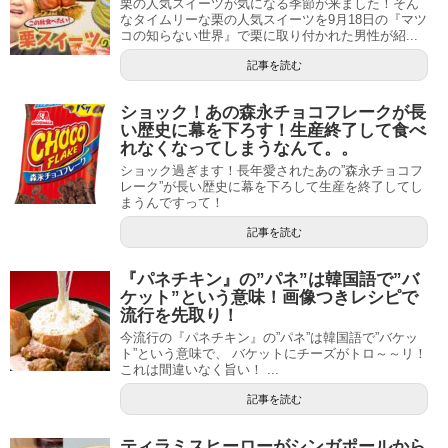
栗の人気スイーツが気になる季節が来ました！そん
なタイムリーな栗の人気スイーツを9月18日の『マツ
コの知らない世界』で栗に取り付かれた男性が紹...
記事を読む
ショック！あの森永チョコフレークが長
い歴史に幕を下ろす！生産終了して食べ
れなくなってしまうなんて。。
ショック過ぎます！長年愛されたあの”森永チョコフ
レーク”が長い歴史に幕を下ろして生産を終了してし
まうんですって！
記事を読む
『パネチキン』の”パネ”は韓国語で”バ
ケット”という意味！画像つきレシピで
流行を先取り！
今流行の『パネチキン』の”パネ”は韓国語で”バケッ
ト”という意味で、 バケットにチーズがトロ～～リ！
これは間違いなく旨い！ ...
記事を読む
ティラミスヒーローがシンガポールから