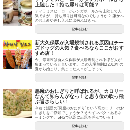
上陸した！持ち帰りは可能？
ティラミスヒーローがシンガポールから上陸して人
気ですが、 持ち帰りは可能なのでしょうか？ 誰かへ
のお土産や差し入れに出来ればきっ...
記事を読む
新大久保駅が入場規制される原因はチー
ズドッグの人気？食べるならここがおす
すめ店！
今、毎週末は新大久保駅が入場規制されるほど人が
集まっていると言います。 この入場規制は2018年の
夏から始まり、集まった人々がこぞって...
記事を読む
悪魔のおにぎりと呼ばれるが、カロリー
なんて知らんがなっ！と思う位の吹っ飛
ぶ旨さらしい！
今巷で話題の”悪魔のおにぎり”という高カロリーのお
にぎりをご存知でしょうか？そのインパクトあるネ
ーミングで、SNSで話題に話題を呼んでいる！
記事を読む