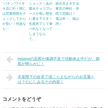
”バナン”ワイキ
ショック！あの
節分豆まきする
キ店に行く時に
森永チョコフレ
東京の神社・寺
は営業時間をチ
ークが長い歴史
院で厄除け！
ェックしてから
に幕を下ろす！
鬼は外～、福は
が良い！何故な
生産終了して食
内～
ら‥
べれなくなって
しまうなん
て。。
misonoの旦那が体調不良で活動休止中だが、病
気が明らかに！
天皇陛下の会見で涙こらえながらのお言葉と
は？心にしみるその内容！
コメントをどうぞ