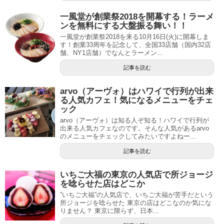
一風堂が創業祭2018を開幕する！ラーメ
ンを無料にする大盤振る舞い！！
一風堂が創業祭2018を来る10月16日(火)に開幕しま
す！創業33周年を記念して、全国33店舗（国内32店
舗、NY1店舗）でなんとラーメン...
記事を読む
arvo（アーヴォ）はハワイで行列が出来
る人気カフェ！気になるメニューをチェ
ック
arvo（アーヴォ）は知る人ぞ知る！ハワイで行列が
出来る人気カフェなのです。そんな人気があるarvo
のメニューをチェックしてみたいですよねー...
記事を読む
いちご大福の東京の人気店で所ジョージ
を唸らせた店はどこか
”いちご大福”の人気店で、いちご大福が苦手だという
所ジョージを唸らせた 東京の店はどこなのか気にな
りません？ 東京に限らず、日本...