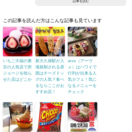
記事を読む
この記事を読んだ方はこんな記事も見ています
いちご大福の東
新大久保駅が入
arvo（アーヴ
京の人気店で所
場規制される原
ォ）はハワイで
ジョージを唸ら
因はチーズドッ
行列が出来る人
せた店はどこか
グの人気？食べ
気カフェ！気に
るならここがお
なるメニューを
すすめ店！
チェック