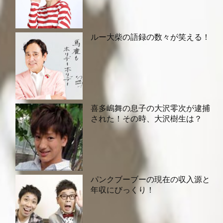
ルー大柴の語録の数々が笑える！
喜多嶋舞の息子の大沢零次が逮捕
された！その時、大沢樹生は？
パンクブーブーの現在の収入源と
年収にびっくり！