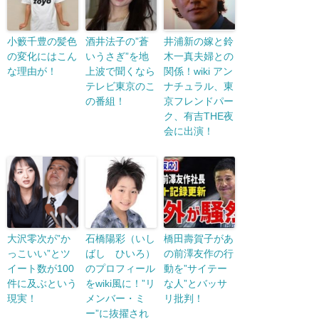
小籔千豊の髪色
酒井法子の”蒼
井浦新の嫁と鈴
の変化にはこん
いうさぎ”を地
木一真夫婦との
な理由が！
上波で聞くなら
関係！wiki アン
テレビ東京のこ
ナチュラル、東
の番組！
京フレンドパー
ク、有吉THE夜
会に出演！
大沢零次が”か
石橋陽彩（いし
橋田壽賀子があ
っこいい”とツ
ばし ひいろ）
の前澤友作の行
イート数が100
のプロフィール
動を”サイテー
件に及ぶという
をwiki風に！”リ
な人”とバッサ
現実！
メンバー・ミ
リ批判！
ー”に抜擢され