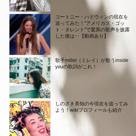
コートニー・ハドウィンの現在を
追ってみた！”アメリカズ・ゴッ
ト・タレント”で驚異の歌声を披露
した後は‥【動画あり】
歌手millet（ミレイ）が歌うinside
youの歌詞がこれ！
しのざき美知の今現在を追ってみ
よう！wikiプロフィールも紹介