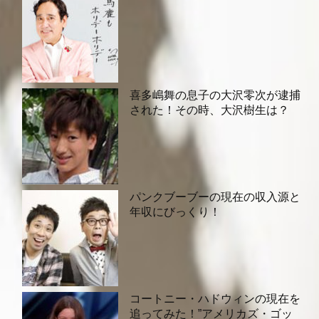
喜多嶋舞の息子の大沢零次が逮捕
された！その時、大沢樹生は？
パンクブーブーの現在の収入源と
年収にびっくり！
コートニー・ハドウィンの現在を
追ってみた！”アメリカズ・ゴッ