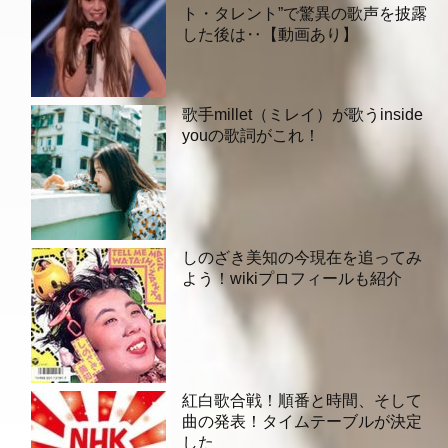
ト・タレント”で驚異の歌声を披露
した後は‥【動画あり】
歌手millet（ミレイ）が歌うinside
youの歌詞がこれ！
しのざき美知の今現在を追ってみ
よう！wikiプロフィールも紹介
紅白歌合戦！順番と時間、そして
曲の発表！タイムテーブルが決定
した