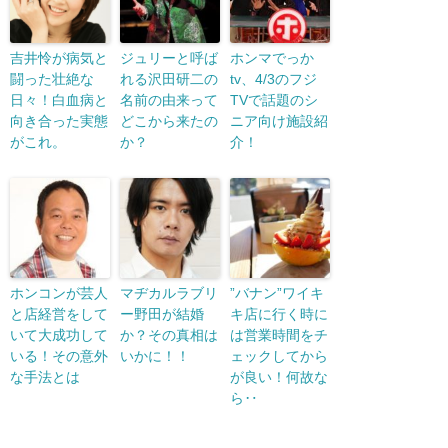
吉井怜が病気と
ジュリーと呼ば
ホンマでっか
闘った壮絶な
れる沢田研二の
tv、4/3のフジ
日々！白血病と
名前の由来って
TVで話題のシ
向き合った実態
どこから来たの
ニア向け施設紹
がこれ。
か？
介！
ホンコンが芸人
マヂカルラブリ
”バナン”ワイキ
と店経営をして
ー野田が結婚
キ店に行く時に
いて大成功して
か？その真相は
は営業時間をチ
いる！その意外
いかに！！
ェックしてから
な手法とは
が良い！何故な
ら‥