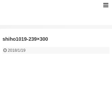
shiho1019-239×300
2018/1/19