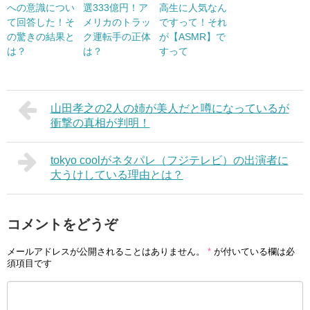
への意識につい
選333億円！ア
高生に人気なん
て回答した！そ
メリカのトラッ
ですって！それ
の驚きの結果と
ク運転手の正体
が【ASMR】で
は？
は？
すって
山田孝之の2人の姉が美人だと噂になっているが
衝撃の真相が判明！
tokyo coolがネタパレ（フジテレビ）の出演者に
大うけしている理由とは？
コメントをどうぞ
メールアドレスが公開されることはありません。
*
が付いている欄は必
須項目です