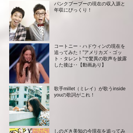
パンクブーブーの現在の収入源と
年収にびっくり！
コートニー・ハドウィンの現在を
追ってみた！”アメリカズ・ゴッ
ト・タレント”で驚異の歌声を披露
した後は‥【動画あり】
歌手millet（ミレイ）が歌うinside
youの歌詞がこれ！
しのざき美知の今現在を追ってみ