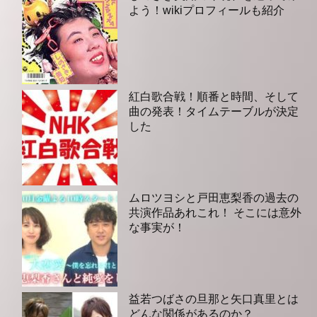
よう！wikiプロフィールも紹介
紅白歌合戦！順番と時間、そして
曲の発表！タイムテーブルが決定
した
ムロツヨシと戸田恵梨香の過去の
共演作品あれこれ！ そこには意外
な事実が！
益若つばさの旦那と矢口真里とは
どんな関係があるのか？