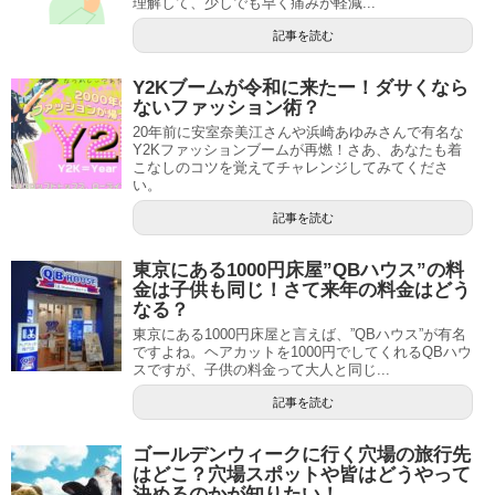
理解して、少しでも早く痛みが軽減...
記事を読む
Y2Kブームが令和に来たー！ダサくなら
ないファッション術？
20年前に安室奈美江さんや浜崎あゆみさんで有名な
Y2Kファッションブームが再燃！さあ、あなたも着
こなしのコツを覚えてチャレンジしてみてくださ
い。
記事を読む
東京にある1000円床屋”QBハウス”の料
金は子供も同じ！さて来年の料金はどう
なる？
東京にある1000円床屋と言えば、”QBハウス”が有名
ですよね。ヘアカットを1000円でしてくれるQBハウ
スですが、子供の料金って大人と同じ...
記事を読む
ゴールデンウィークに行く穴場の旅行先
はどこ？穴場スポットや皆はどうやって
決めるのかが知りたい！