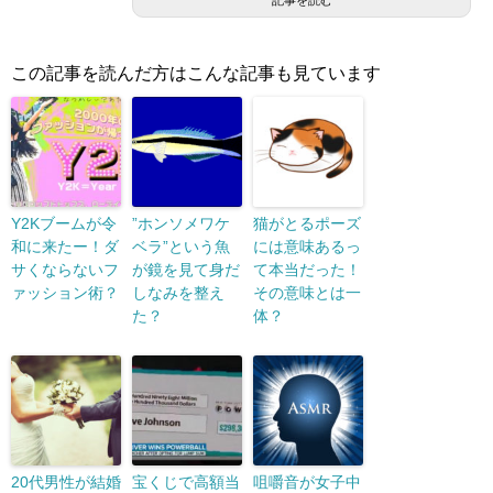
この記事を読んだ方はこんな記事も見ています
Y2Kブームが令
”ホンソメワケ
猫がとるポーズ
和に来たー！ダ
ベラ”という魚
には意味あるっ
サくならないフ
が鏡を見て身だ
て本当だった！
ァッション術？
しなみを整え
その意味とは一
た？
体？
20代男性が結婚
宝くじで高額当
咀嚼音が女子中