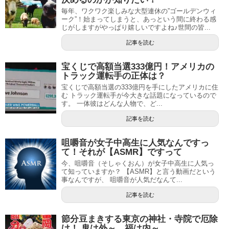
毎年、ワクワク楽しみな大型連休の”ゴールデンウィ
ーク”！始まってしまうと、あっという間に終わる感
じがしますがやっぱり嬉しいですよね♪世間の皆...
記事を読む
宝くじで高額当選333億円！アメリカの
トラック運転手の正体は？
宝くじで高額当選の333億円を手にしたアメリカに住
む トラック運転手が今大きな話題になっているので
す。 一体彼はどんな人物で、ど...
記事を読む
咀嚼音が女子中高生に人気なんですっ
て！それが【ASMR】ですって
今、咀嚼音（そしゃくおん）が女子中高生に人気っ
て知っていますか？ 【ASMR】と言う動画だという
事なんですが、 咀嚼音が人気だなんて...
記事を読む
節分豆まきする東京の神社・寺院で厄除
け！ 鬼は外～、福は内～