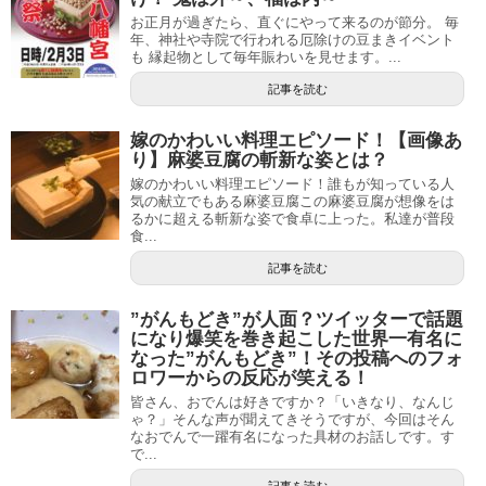
お正月が過ぎたら、直ぐにやって来るのが節分。 毎
年、神社や寺院で行われる厄除けの豆まきイベント
も 縁起物として毎年賑わいを見せます。...
記事を読む
嫁のかわいい料理エピソード！【画像あ
り】麻婆豆腐の斬新な姿とは？
嫁のかわいい料理エピソード！誰もが知っている人
気の献立でもある麻婆豆腐この麻婆豆腐が想像をは
るかに超える斬新な姿で食卓に上った。私達が普段
食...
記事を読む
”がんもどき”が人面？ツイッターで話題
になり爆笑を巻き起こした世界一有名に
なった”がんもどき”！その投稿へのフォ
ロワーからの反応が笑える！
皆さん、おでんは好きですか？「いきなり、なんじ
ゃ？」そんな声が聞えてきそうですが、今回はそん
なおでんで一躍有名になった具材のお話しです。す
で...
記事を読む