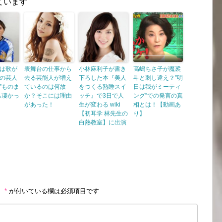
ています
は歌が
表舞台の仕事から
小林麻利子が書き
高嶋ちさ子が魔裟
の芸人
去る芸能人が増え
下ろした本『美人
斗と刺し違え？”明
”ものま
ているのは何故
をつくる熟睡スイ
日は我がミーティ
も凄かっ
か？そこには理由
ッチ』で3日で人
ング”での発言の真
があった！
生が変わる wiki
相とは！【動画あ
【初耳学 林先生の
り】
白熱教室】に出演
。
*
が付いている欄は必須項目です