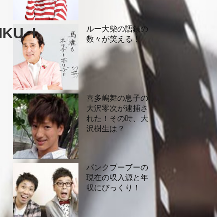
ルー大柴の語録の
KU_I
数々が笑える！
喜多嶋舞の息子の
大沢零次が逮捕さ
れた！その時、大
沢樹生は？
パンクブーブーの
現在の収入源と年
収にびっくり！