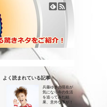
よく読まれている記事
兵藤ゆきの現在が
気になり今の生活
を追ってみた結
果、意外な事が！