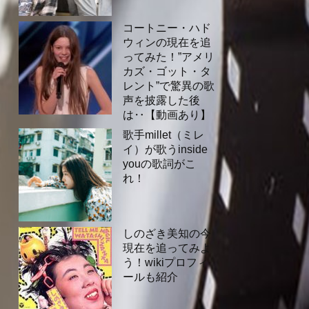
コートニー・ハド
ウィンの現在を追
ってみた！”アメリ
カズ・ゴット・タ
レント”で驚異の歌
声を披露した後
は‥【動画あり】
歌手millet（ミレ
イ）が歌うinside
youの歌詞がこ
れ！
しのざき美知の今
現在を追ってみよ
う！wikiプロフィ
ールも紹介