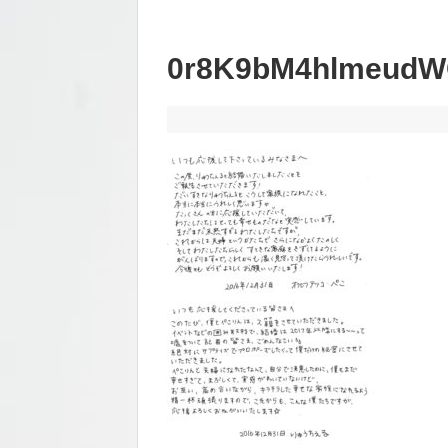
0r8K9bM4hlmeudW