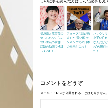
この記事を読んだ方はこんな記事も見
福原愛と江宏傑の
フォーブス誌が発
ハリウリサ
信じられない位の
表した”賢い国”ラ
上手い注目
甘い生活の実態！
ンキングでの日本
なんだけど
話題の動画で検証
の結果がこれ！
ね”の腕前
してみたら、、
た！
コメントをどうぞ
メールアドレスが公開されることはありません