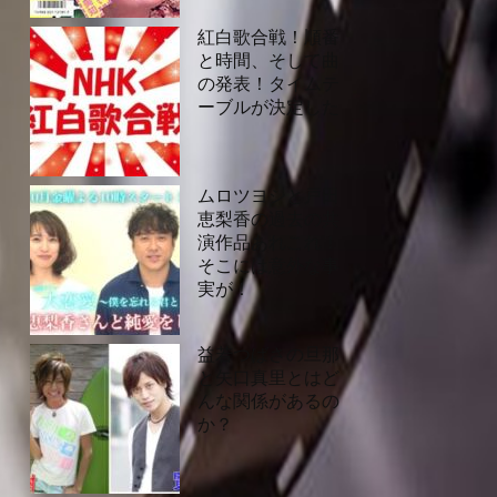
紅白歌合戦！順番
と時間、そして曲
の発表！タイムテ
ーブルが決定した
ムロツヨシと戸田
恵梨香の過去の共
演作品あれこれ！
そこには意外な事
実が！
益若つばさの旦那
と矢口真里とはど
んな関係があるの
か？