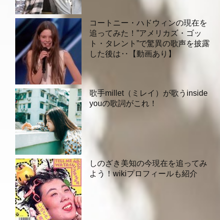
コートニー・ハドウィンの現在を
追ってみた！”アメリカズ・ゴッ
ト・タレント”で驚異の歌声を披露
した後は‥【動画あり】
歌手millet（ミレイ）が歌うinside
youの歌詞がこれ！
しのざき美知の今現在を追ってみ
よう！wikiプロフィールも紹介