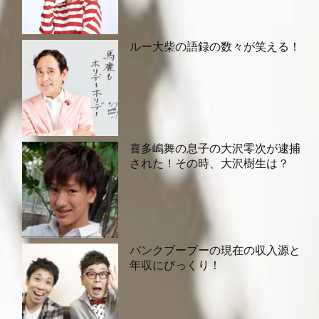
ルー大柴の語録の数々が笑える！
喜多嶋舞の息子の大沢零次が逮捕
された！その時、大沢樹生は？
パンクブーブーの現在の収入源と
年収にびっくり！