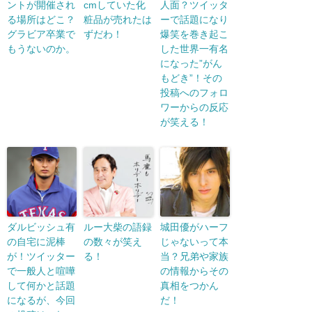
ントが開催され
cmしていた化
人面？ツイッタ
る場所はどこ？
粧品が売れたは
ーで話題になり
グラビア卒業で
ずだわ！
爆笑を巻き起こ
もうないのか。
した世界一有名
になった”がん
もどき”！その
投稿へのフォロ
ワーからの反応
が笑える！
ダルビッシュ有
ルー大柴の語録
城田優がハーフ
の自宅に泥棒
の数々が笑え
じゃないって本
が！ツイッター
る！
当？兄弟や家族
で一般人と喧嘩
の情報からその
して何かと話題
真相をつかん
になるが、今回
だ！