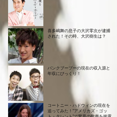
喜多嶋舞の息子の大沢零次が逮捕
された！その時、大沢樹生は？
パンクブーブーの現在の収入源と
年収にびっくり！
コートニー・ハドウィンの現在を
追ってみた！”アメリカズ・ゴッ
ト・タレント”で驚異の歌声を披露