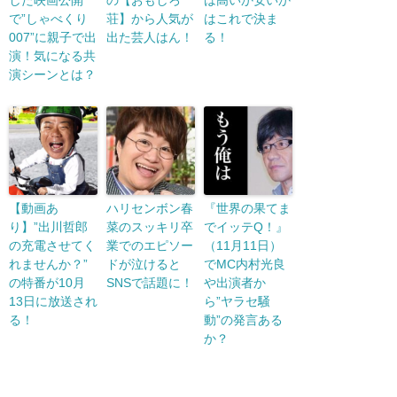
した映画公開
の【おもしろ
は高いか安いか
で”しゃべくり
荘】から人気が
はこれで決ま
007”に親子で出
出た芸人はん！
る！
演！気になる共
演シーンとは？
【動画あ
ハリセンボン春
『世界の果てま
り】”出川哲郎
菜のスッキリ卒
でイッテQ！』
の充電させてく
業でのエピソー
（11月11日）
れませんか？”
ドが泣けると
でMC内村光良
の特番が10月
SNSで話題に！
や出演者か
13日に放送され
ら”ヤラセ騒
る！
動”の発言ある
か？