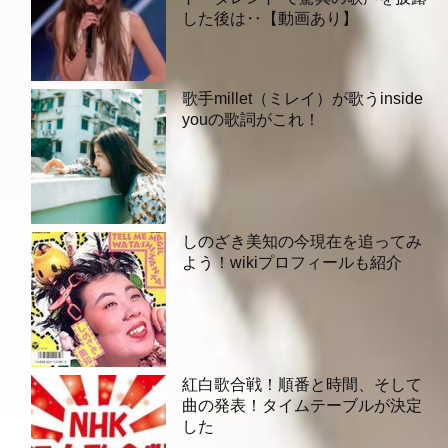
した後は‥【動画あり】
歌手millet（ミレイ）が歌うinside
youの歌詞がこれ！
しのざき美知の今現在を追ってみ
よう！wikiプロフィールも紹介
紅白歌合戦！順番と時間、そして
曲の発表！タイムテーブルが決定
した