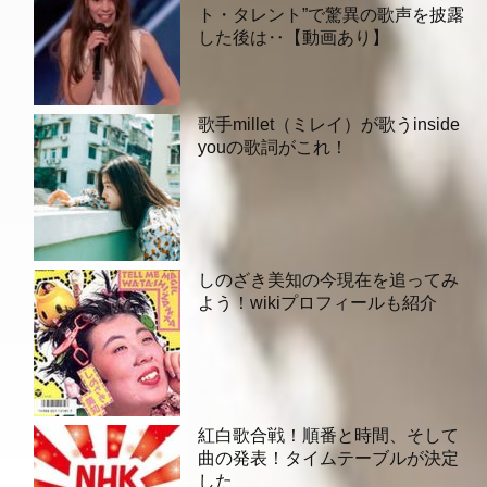
ト・タレント”で驚異の歌声を披露
した後は‥【動画あり】
歌手millet（ミレイ）が歌うinside
youの歌詞がこれ！
しのざき美知の今現在を追ってみ
よう！wikiプロフィールも紹介
紅白歌合戦！順番と時間、そして
曲の発表！タイムテーブルが決定
した