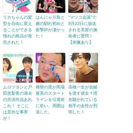
リカちゃんの髪
はんにゃ川島と
”マツコ会議”で
型を自由に変え
嫁の馴れ初めと
9月22日に放送
ることができる
衝撃絆が凄かっ
される美髪の施
憧れの商品が発
た！
術者に驚愕！
売された！
【画像あり】
ムロツヨシと戸
稀勢の里が馬場
高橋一生が合鍵
田恵梨香の過去
俊英のスタート
を渡す彼女？現
の共演作品あれ
ラインを引退前
在騒がれている
これ！ そこに
に歌い、周囲は
相手の女性が判
は意外な事実
涙した。
明した！
が！