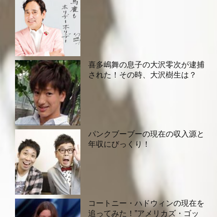
喜多嶋舞の息子の大沢零次が逮捕
された！その時、大沢樹生は？
パンクブーブーの現在の収入源と
年収にびっくり！
コートニー・ハドウィンの現在を
追ってみた！”アメリカズ・ゴッ